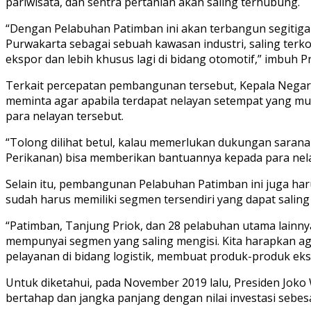
pariwisata, dan sentra pertanian akan saling terhubung.
“Dengan Pelabuhan Patimban ini akan terbangun segitiga 
Purwakarta sebagai sebuah kawasan industri, saling terk
ekspor dan lebih khusus lagi di bidang otomotif,” imbuh P
Terkait percepatan pembangunan tersebut, Kepala Negara
meminta agar apabila terdapat nelayan setempat yang m
para nelayan tersebut.
“Tolong dilihat betul, kalau memerlukan dukungan sarana
Perikanan) bisa memberikan bantuannya kepada para nela
Selain itu, pembangunan Pelabuhan Patimban ini juga ha
sudah harus memiliki segmen tersendiri yang dapat salin
“Patimban, Tanjung Priok, dan 28 pelabuhan utama lainny
mempunyai segmen yang saling mengisi. Kita harapkan ag
pelayanan di bidang logistik, membuat produk-produk eksp
Untuk diketahui, pada November 2019 lalu, Presiden J
bertahap dan jangka panjang dengan nilai investasi sebesar