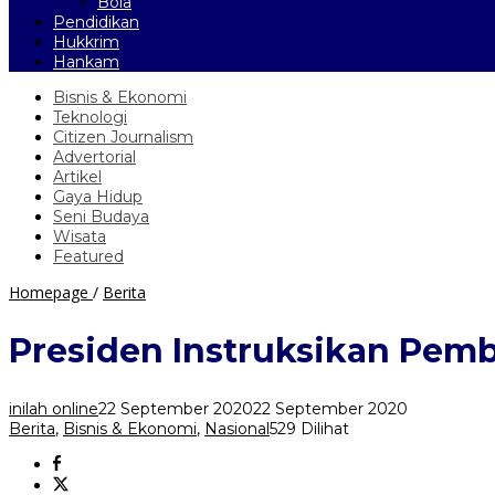
Bola
Pendidikan
Hukkrim
Hankam
Bisnis & Ekonomi
Teknologi
Citizen Journalism
Advertorial
Artikel
Gaya Hidup
Seni Budaya
Wisata
Featured
Presiden
Homepage
/
Berita
Instruksikan
Pembangunan
Presiden Instruksikan Pem
Pelabuhan
Patimban
Dipercepat
inilah online
22 September 2020
22 September 2020
Berita
,
Bisnis & Ekonomi
,
Nasional
529 Dilihat