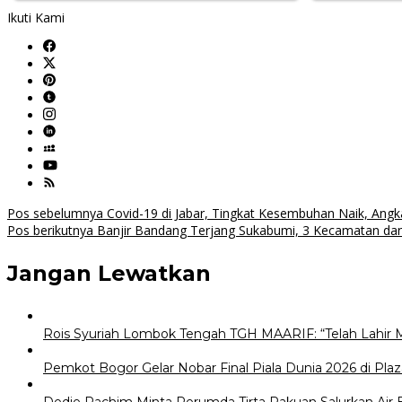
Ikuti Kami
Navigasi
Pos sebelumnya
Covid-19 di Jabar, Tingkat Kesembuhan Naik, Ang
Pos berikutnya
Banjir Bandang Terjang Sukabumi, 3 Kecamatan da
pos
Jangan Lewatkan
Rois Syuriah Lombok Tengah TGH MAARIF: “Telah Lahir 
Pemkot Bogor Gelar Nobar Final Piala Dunia 2026 di Plaz
Dedie Rachim Minta Perumda Tirta Pakuan Salurkan Air