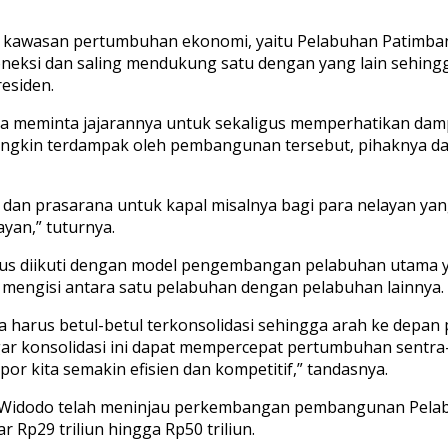
kawasan pertumbuhan ekonomi, yaitu Pelabuhan Patimban, A
oneksi dan saling mendukung satu dengan yang lain sehing
residen.
 meminta jajarannya untuk sekaligus memperhatikan dampa
ungkin terdampak oleh pembangunan tersebut, pihaknya d
 dan prasarana untuk kapal misalnya bagi para nelayan ya
yan,” tuturnya.
rus diikuti dengan model pengembangan pelabuhan utama ya
g mengisi antara satu pelabuhan dengan pelabuhan lainnya.
a harus betul-betul terkonsolidasi sehingga arah ke depan
ar konsolidasi ini dapat mempercepat pertumbuhan sentra
or kita semakin efisien dan kompetitif,” tandasnya.
oko Widodo telah meninjau perkembangan pembangunan Pe
 Rp29 triliun hingga Rp50 triliun.