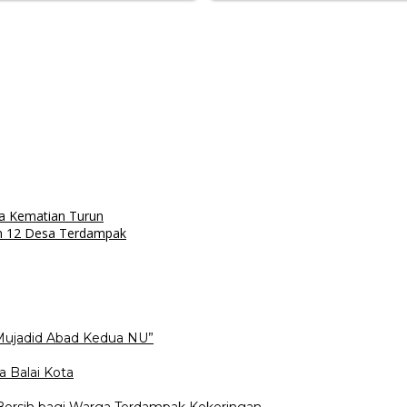
ka Kematian Turun
n 12 Desa Terdampak
Mujadid Abad Kedua NU”
a Balai Kota
 Bersih bagi Warga Terdampak Kekeringan