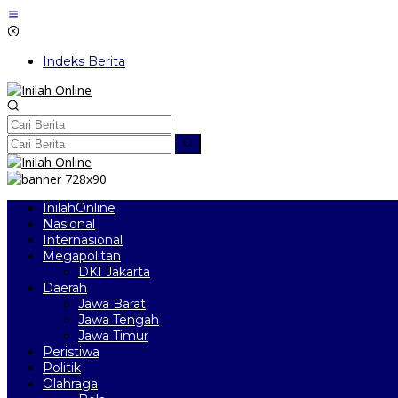
Lewati
ke
konten
Indeks Berita
InilahOnline
Nasional
Internasional
Megapolitan
DKI Jakarta
Daerah
Jawa Barat
Jawa Tengah
Jawa Timur
Peristiwa
Politik
Olahraga