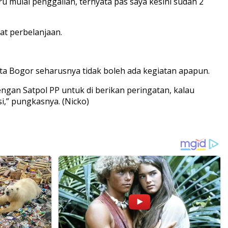
u mulai penggalian, ternyata pas saya kesini sudah 2
t perbelanjaan.
a Bogor seharusnya tidak boleh ada kegiatan apapun.
gan Satpol PP untuk di berikan peringatan, kalau
i,” pungkasnya. (Nicko)