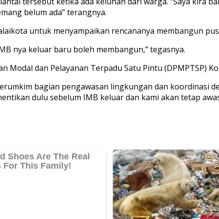
ai tersebut ketika ada keluhan dari warga. “Saya kira bar
emang belum ada” terangnya.
alaikota untuk menyampaikan rencananya membangun pusa
 IMB nya keluar baru boleh membangun,” tegasnya.
n Modal dan Pelayanan Terpadu Satu Pintu (DPMPTSP) Kot
perumkim bagian pengawasan lingkungan dan koordinasi den
dihentikan dulu sebelum IMB keluar dan kami akan tetap awas