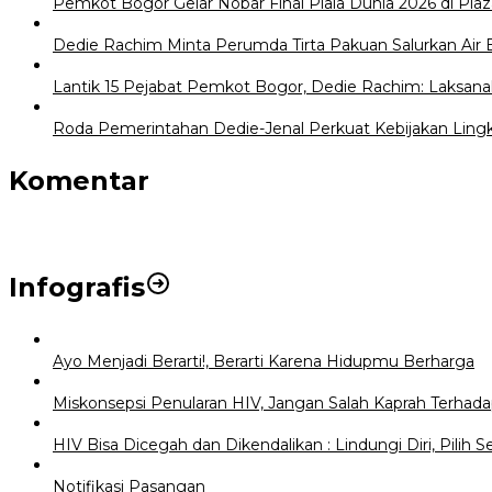
Pemkot Bogor Gelar Nobar Final Piala Dunia 2026 di Plaz
Dedie Rachim Minta Perumda Tirta Pakuan Salurkan Air
Lantik 15 Pejabat Pemkot Bogor, Dedie Rachim: Laksana
Roda Pemerintahan Dedie-Jenal Perkuat Kebijakan Lingku
Komentar
Infografis
Ayo Menjadi Berarti!, Berarti Karena Hidupmu Berharga
Miskonsepsi Penularan HIV, Jangan Salah Kaprah Terhad
HIV Bisa Dicegah dan Dikendalikan : Lindungi Diri, Pilih S
Notifikasi Pasangan