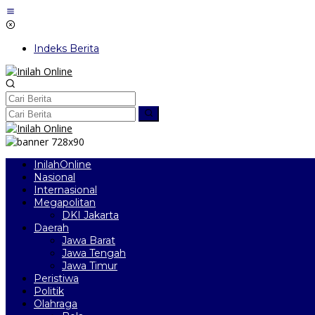
Lewati
ke
konten
Indeks Berita
InilahOnline
Nasional
Internasional
Megapolitan
DKI Jakarta
Daerah
Jawa Barat
Jawa Tengah
Jawa Timur
Peristiwa
Politik
Olahraga