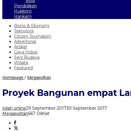
Bola
Pendidikan
Hukkrim
Hankam
Bisnis & Ekonomi
Teknologi
Citizen Journalism
Advertorial
Artikel
Gaya Hidup
Seni Budaya
Wisata
Featured
Proyek
Homepage
/
Megapolitan
Bangunan
empat
Proyek Bangunan empat Lant
Lantai
Transmart
di
inilah online
29 September 2017
30 September 2017
Kota
Megapolitan
667 Dilihat
Bogor
Belum
Miliki