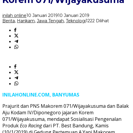
Korem
071/Wijayakusuma
inilah online
10 Januari 2019
10 Januari 2019
Berita
,
Hankam
,
Jawa Tengah
,
Teknologi
1222 Dilihat
INILAHONLINE.COM, BANYUMAS
Prajurit dan PNS Makorem 071/Wijayakusuma dan Balak
Aju Kodam IV/Diponegoro jajaran Korem
071/Wijayakusuma, mendapat Sosialisasi Pengenalan
Produk
Eco Racing
dari PT. Best Bandung, Kamis
(10/1/2019) di Gedung Pertemuan A.Yani Makorem