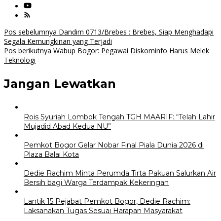
Navigasi
Pos sebelumnya
Dandim 0713/Brebes : Brebes, Siap Menghadapi
Segala Kemungkinan yang Terjadi
pos
Pos berikutnya
Wabup Bogor: Pegawai Diskominfo Harus Melek
Teknologi
Jangan Lewatkan
Rois Syuriah Lombok Tengah TGH MAARIF: “Telah Lahir
Mujadid Abad Kedua NU”
Pemkot Bogor Gelar Nobar Final Piala Dunia 2026 di
Plaza Balai Kota
Dedie Rachim Minta Perumda Tirta Pakuan Salurkan Air
Bersih bagi Warga Terdampak Kekeringan
Lantik 15 Pejabat Pemkot Bogor, Dedie Rachim:
Laksanakan Tugas Sesuai Harapan Masyarakat