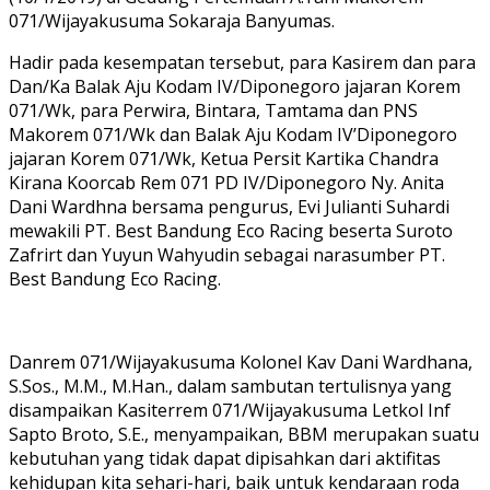
071/Wijayakusuma Sokaraja Banyumas.
Hadir pada kesempatan tersebut, para Kasirem dan para
Dan/Ka Balak Aju Kodam IV/Diponegoro jajaran Korem
071/Wk, para Perwira, Bintara, Tamtama dan PNS
Makorem 071/Wk dan Balak Aju Kodam IV’Diponegoro
jajaran Korem 071/Wk, Ketua Persit Kartika Chandra
Kirana Koorcab Rem 071 PD IV/Diponegoro Ny. Anita
Dani Wardhna bersama pengurus, Evi Julianti Suhardi
mewakili PT. Best Bandung Eco Racing beserta Suroto
Zafrirt dan Yuyun Wahyudin sebagai narasumber PT.
Best Bandung Eco Racing.
Danrem 071/Wijayakusuma Kolonel Kav Dani Wardhana,
S.Sos., M.M., M.Han., dalam sambutan tertulisnya yang
disampaikan Kasiterrem 071/Wijayakusuma Letkol Inf
Sapto Broto, S.E., menyampaikan, BBM merupakan suatu
kebutuhan yang tidak dapat dipisahkan dari aktifitas
kehidupan kita sehari-hari, baik untuk kendaraan roda