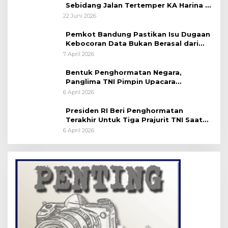
Sebidang Jalan Tertemper KA Harina di
Jalan Stasiun Poncol-Jrakah Semarang
22 Juni 2026
Pemkot Bandung Pastikan Isu Dugaan
Kebocoran Data Bukan Berasal dari
Server Disdukcapil
7 April 2026
Bentuk Penghormatan Negara,
Panglima TNI Pimpin Upacara
Pemakaman Militer
6 April 2026
Presiden RI Beri Penghormatan
Terakhir Untuk Tiga Prajurit TNI Saat
Persemayaman di Bandara Soekarno-
6 April 2026
Hatta