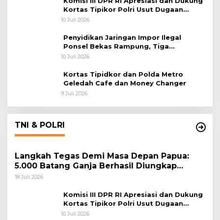
Komisi III DPR RI Apresiasi dan Dukung
Kortas Tipikor Polri Usut Dugaan
Korupsi Batu Bara
10 Juli 2026
Penyidikan Jaringan Impor Ilegal
Ponsel Bekas Rampung, Tiga
Tersangka Sudah P-21 dan Satu Buron
10 Juli 2026
Kortas Tipidkor dan Polda Metro
Geledah Cafe dan Money Changer
9 Juli 2026
TNI & POLRI
Langkah Tegas Demi Masa Depan Papua:
5.000 Batang Ganja Berhasil Diungkap
Koops TNI Habema
18 Juli 2026
Komisi III DPR RI Apresiasi dan Dukung
Kortas Tipikor Polri Usut Dugaan
Korupsi Batu Bara
10 Juli 2026