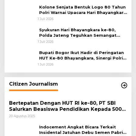
Kolone Senjata Bentuk Logo 80 Tahun
Polri Warnai Upacara Hari Bhayangkara
ke-80
1 Juli 2026
Syukuran Hari Bhayangkara ke-80,
Polda Jateng Teguhkan Semangat
Pengabdian dan Pererat Kebersamaan
1 Juli 2026
Bupati Bogor Ikut Hadir di Peringatan
HUT Ke-80 Bhayangkara, Sinergi Polri
dan Pemkab Bogor Jadi Kunci Menjaga
1 Juli 2026
Keamanan Daerah
Citizen Journalism
Bertepatan Dengan HUT RI ke-80, PT SBI
Salurkan Beasiswa Pendidikan Kepada 500
Pelajar
20 Agustus 2025
Indocement Angkat Bicara Terkait
Insidental Jatuhan Debu Semen Pabrik