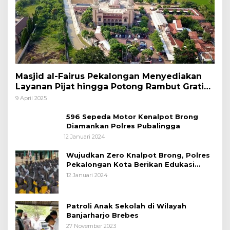
Masjid al-Fairus Pekalongan Menyediakan
Layanan Pijat hingga Potong Rambut Gratis
bagi Pemudik Lebaran 2025
9 April 2025
596 Sepeda Motor Kenalpot Brong
Diamankan Polres Pubalingga
12 Januari 2024
Wujudkan Zero Knalpot Brong, Polres
Pekalongan Kota Berikan Edukasi
Kepada Pelajar
12 Januari 2024
Patroli Anak Sekolah di Wilayah
Banjarharjo Brebes
27 November 2023