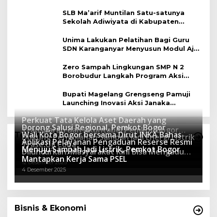
Berbasis Lingkungan
SLB Ma’arif Muntilan Satu-satunya
Sekolah Adiwiyata di Kabupaten
Magelang
Unima Lakukan Pelatihan Bagi Guru
SDN Karanganyar Menyusun Modul Ajar
Berbasis Adiwiyata
Zero Sampah Lingkungan SMP N 2
Borobudur Langkah Program Aksi
Janaka
Bupati Magelang Grengseng Pamuji
Launching Inovasi Aksi Janaka
Program Sekolah Adiwiyata
Perkuat Tata Kelola Aset Daerah yang
Dorong Salusi Regional, Pemkot Bogor
Transparan dan Akuntabel Pemkot Bogor
Wali Kota Bogor bersama Dirut INKA Bahas
Teknologi
Dukung Pengolahan Sampah Jadi Energi Listrik
Luncurkan SIMASDA
Aplikasi Pelayanan Pengaduan Reserse Resmi
8 Juli 2026
Trase Uji Coba
Menuju Sampah Jadi Listrik, Pemkot Bogor
8 April 2026
Diluncurkan: Masyarakat Kini Bisa Mengadu
7 Januari 2026
Mantapkan Kerja Sama PSEL
Lebih Cepat, Mudah, dan Terintegrasi
12 Desember 2025
4 Desember 2025
Bisnis & Ekonomi