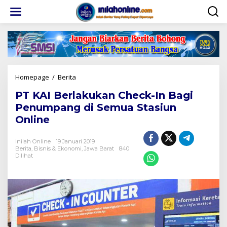
Lewati
ke
konten
PT
Homepage
/
Berita
KAI
PT KAI Berlakukan Check-In Bagi
Berlakukan
Check-
Penumpang di Semua Stasiun
In
Online
Bagi
Penumpang
di
Inilah Online
19 Januari 2019
Berita
,
Bisnis & Ekonomi
Semua
,
Jawa Barat
840
Dilihat
Stasiun
Online