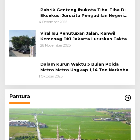
Pabrik Genteng Ibukota Tiba-Tiba Di
Eksekusi Jurusita Pengadilan Negeri
Tangerang, Diduga Cacat Hukum Sejak
4 Desember 2025
Awal
Viral Isu Penutupan Jalan, Kanwil
Kemenag DKI Jakarta Luruskan Fakta
28 November 2025
Dalam Kurun Waktu 3 Bulan Polda
Metro Metro Ungkap 1,14 Ton Narkoba
1 Oktober 2025
Pantura