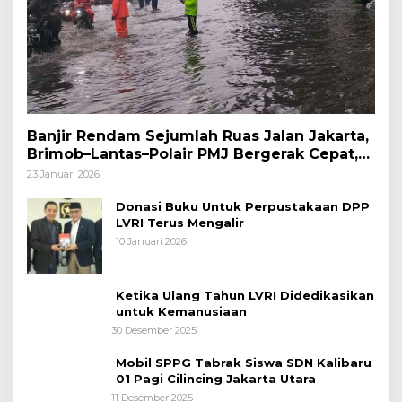
Banjir Rendam Sejumlah Ruas Jalan Jakarta,
Brimob–Lantas–Polair PMJ Bergerak Cepat,
Polri Siagakan 128.247 Personel Secara
23 Januari 2026
Nasional
Donasi Buku Untuk Perpustakaan DPP
LVRI Terus Mengalir
10 Januari 2026
Ketika Ulang Tahun LVRI Didedikasikan
untuk Kemanusiaan
30 Desember 2025
Mobil SPPG Tabrak Siswa SDN Kalibaru
01 Pagi Cilincing Jakarta Utara
11 Desember 2025