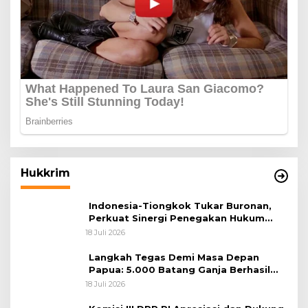
Hukkrim
Indonesia-Tiongkok Tukar Buronan,
Perkuat Sinergi Penegakan Hukum
Lintas Negara
18 Juli 2026
Langkah Tegas Demi Masa Depan
Papua: 5.000 Batang Ganja Berhasil
Diungkap Koops TNI Habema
18 Juli 2026