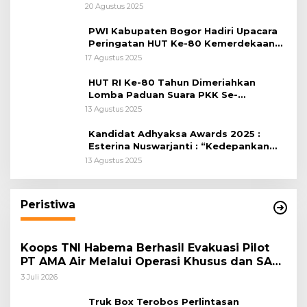
Citeureup
20 Agustus 2025
PWI Kabupaten Bogor Hadiri Upacara
Peringatan HUT Ke-80 Kemerdekaan
RI, di Lapangan Tegar Beriman
17 Agustus 2025
HUT RI Ke-80 Tahun Dimeriahkan
Lomba Paduan Suara PKK Se-
Kabupaten Bogor
13 Agustus 2025
Kandidat Adhyaksa Awards 2025 :
Esterina Nuswarjanti : “Kedepankan
Keadilan Restoratif Wujudkan
13 Agustus 2025
Masyarakat Harmonis”
Peristiwa
Koops TNI Habema Berhasil Evakuasi Pilot
PT AMA Air Melalui Operasi Khusus dan SAR
Taktis
3 Juli 2026
Truk Box Terobos Perlintasan