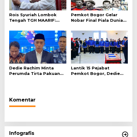
Rois Syuriah Lombok
Pemkot Bogor Gelar
Tengah TGH MAARIF:
Nobar Final Piala Dunia
“Telah Lahir Mujadid
2026 di Plaza Balai Kota
Abad Kedua NU”
Dedie Rachim Minta
Lantik 15 Pejabat
Perumda Tirta Pakuan
Pemkot Bogor, Dedie
Salurkan Air Bersih bagi
Rachim: Laksanakan
Warga Terdampak
Tugas Sesuai Harapan
Kekeringan
Masyarakat
Komentar
Infografis