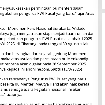
p menyusukseskan permintaan bu menteri dalam
engukuhan pengurus PWI Pusat yang baru,” ujar Anas
ektur Monumen Pers Nasional Surakarta, Widodo
haknya juga menyatrakan siap menjadi tuan rumah dan
n pelantikan pengurus PWI Pusat masa bhakti 2025-
WI 2025, di Cikarang, pada tanggal 30 Agustus lalu
n dan berangkat dari sejarah gedung Monumen
, maka atas usulan dan permintaan bu Menkomdigi
t rencana akan digelar pada 26 September 2025
ya kepada inilahonline.com, Sabtu (13/9/2025)
hkan rencananya Pengurus PWI Pusat yang baru
beserta bu Menteri Meutya Hafid akan naik kereta
 kami, semoga acara kegiatan nasional ini akan
es,” ucapnya.
mengungkapkan, sehubungan banyaknya tamu yang