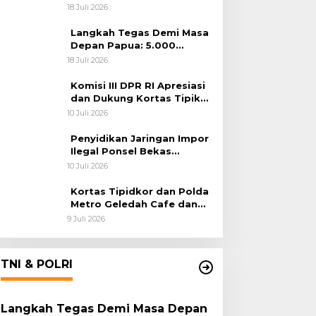
Penegakan Hukum Lintas
18 Juli 2026
Negara
Langkah Tegas Demi Masa
Depan Papua: 5.000
Batang Ganja Berhasil
18 Juli 2026
Diungkap Koops TNI
Habema
Komisi III DPR RI Apresiasi
dan Dukung Kortas Tipikor
Polri Usut Dugaan Korupsi
10 Juli 2026
Batu Bara
Penyidikan Jaringan Impor
Ilegal Ponsel Bekas
Rampung, Tiga Tersangka
10 Juli 2026
Sudah P-21 dan Satu Buron
Kortas Tipidkor dan Polda
Metro Geledah Cafe dan
Money Changer
9 Juli 2026
TNI & POLRI
Langkah Tegas Demi Masa Depan