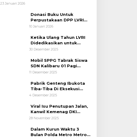
Polair PMJ Bergerak Cepat, Polri
23 Januari 2026
Siagakan 128.247 Personel Secara
Nasional
Donasi Buku Untuk
Perpustakaan DPP LVRI
Terus Mengalir
10 Januari 2026
Ketika Ulang Tahun LVRI
Didedikasikan untuk
Kemanusiaan
30 Desember 2025
Mobil SPPG Tabrak Siswa
SDN Kalibaru 01 Pagi
Cilincing Jakarta Utara
11 Desember 2025
Pabrik Genteng Ibukota
Tiba-Tiba Di Eksekusi
Jurusita Pengadilan Negeri
4 Desember 2025
Tangerang, Diduga Cacat
Hukum Sejak Awal
Viral Isu Penutupan Jalan,
Kanwil Kemenag DKI
Jakarta Luruskan Fakta
28 November 2025
Dalam Kurun Waktu 3
Bulan Polda Metro Metro