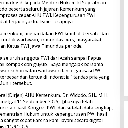
rima kasih kepada Menteri Hukum RI Supratman
dodo beserta seluruh jajaran Kemenkum yang
mproses cepat AHU PWI. Kepengurusan PWI
bat terjadinya dualisme,” ucapnya
i Kemenkum, menandakan PWI kembali bersatu dan
si untuk wartawan, komunitas pers, masyarakat,
tan Ketua PWI Jawa Timur dua periode.
 seluruh anggota PWI dari Aceh sampai Papua
li kompak dan guyub. “Saya mengajak bersama-
wah kehormatan wartawan dan organisasi PWI
terbesar dan tertua di Indonesia,” tandas pria yang
unir tersebut.
eral (Dirjen) AHU Kemenkum, Dr. Widodo, S.H., M.H.
angtgal 11 September 2025), [ihaknya telah
usan hasil Kongres PWI, dan setelah data lengkap,
 Kementrian Hukum untuk kepengurusan PWI hasil
 sangat cepat karena kami layani secara digital,”
s (11/9/2025).