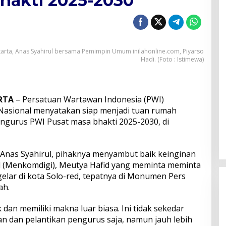
hakti 2025-2030
karta, Anas Syahirul bersama Pemimpin Umum inilahonline.com, Piyarso
Hadi. (Foto : Istimewa)
RTA
– Persatuan Wartawan Indonesia (PWI)
asional menyatakan siap menjadi tuan rumah
ngurus PWI Pusat masa bhakti 2025-2030, di
Anas Syahirul, pihaknya menyambut baik keinginan
l (Menkomdigi), Meutya Hafid yang meminta meminta
elar di kota Solo-red, tepatnya di Monumen Pers
ah.
 dan memiliki makna luar biasa. Ini tidak sekedar
 dan pelantikan pengurus saja, namun jauh lebih