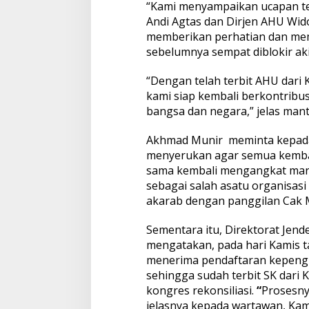
“Kami menyampaikan ucapan te
Andi Agtas dan Dirjen AHU Wi
memberikan perhatian dan me
sebelumnya sempat diblokir aki
“Dengan telah terbit AHU dar
kami siap kembali berkontribu
bangsa dan negara,” jelas man
Akhmad Munir meminta kepada
menyerukan agar semua kemba
sama kembali mengangkat mar
sebagai salah asatu organisasi 
akarab dengan panggilan Cak M
Sementara itu, Direktorat Jend
mengatakan, pada hari Kamis t
menerima pendaftaran kepengur
sehingga sudah terbit SK dari
kongres rekonsiliasi.
“
Prosesnya
jelasnya kepada wartawan, Kami