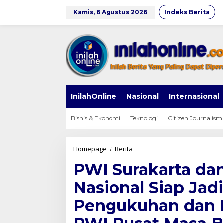
Lewati
ke
Kamis, 6 Agustus 2026
Indeks Berita
konten
InilahOnline
Nasional
Internasional
Bisnis & Ekonomi
Teknologi
Citizen Journalism
PWI
Homepage
/
Berita
Surakarta
PWI Surakarta d
dan
Monumen
Nasional Siap Ja
Pers
Nasional
Pengukuhan dan 
Siap
Jadi
Tuan