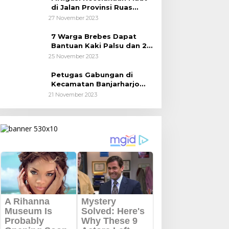
di Jalan Provinsi Ruas
Banjarharjo-Salem
27 November 2023
7 Warga Brebes Dapat
Bantuan Kaki Palsu dan 2
Operasi Bibir Sumbing
25 November 2023
Petugas Gabungan di
Kecamatan Banjarharjo
Patroli Anak Sekolah
21 November 2023