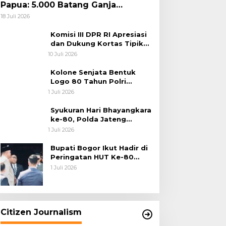
Papua: 5.000 Batang Ganja
Berhasil Diungkap Koops TNI
18 Juli 2026
Habema
Komisi III DPR RI Apresiasi
dan Dukung Kortas Tipikor
Polri Usut Dugaan Korupsi
10 Juli 2026
Batu Bara
Kolone Senjata Bentuk
Logo 80 Tahun Polri
Warnai Upacara Hari
1 Juli 2026
Bhayangkara ke-80
Syukuran Hari Bhayangkara
ke-80, Polda Jateng
Teguhkan Semangat
1 Juli 2026
Pengabdian dan Pererat
Kebersamaan
Bupati Bogor Ikut Hadir di
Peringatan HUT Ke-80
Bhayangkara, Sinergi Polri
1 Juli 2026
dan Pemkab Bogor Jadi
Kunci Menjaga Keamanan
Daerah
Citizen Journalism