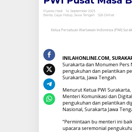
PWI Pusat Masa B
Rumah
Pengukuhan
Piyarso Hadi
14 September 2025
dan
Berita
,
Gaya Hidup
,
Jawa Tengah
526 Dilihat
Pelantikan
Pengurus
Ketua Persatuan Wartawan Indonesia (PWI) Sura
PWI
Pusat
Masa
Bhakti
2025-
2030
INILAHONLINE.COM, SURAKA
Surakarta dan Monumen Pers N
pengukuhan dan pelantikan pe
Surakarta, Jawa Tengah.
Menurut Ketua PWI Surakarta, 
Menteri Komunikasi dan Digita
pengukuhan dan pelantikan dig
Nasional, Surakarta Jawa Teng
“Permintaan bu menteri ini baik
upacara seremonial pengukuhan