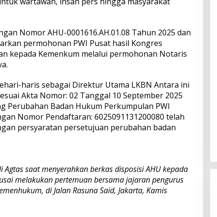
 untuk wartawan, insan pers hingga masyarakat
ngan Nomor AHU-0001616.AH.01.08 Tahun 2025 dan
sarkan permohonan PWI Pusat hasil Kongres
kan kepada Kemenkum melalui permohonan Notaris
a.
ari-haris sebagai Direktur Utama LKBN Antara ini
sesuai Akta Nomor: 02 Tanggal 10 September 2025
tang Perubahan Badan Hukum Perkumpulan PWI
ngan Nomor Pendaftaran: 6025091131200080 telah
engan persyaratan persetujuan perubahan badan
 Agtas saat menyerahkan berkas disposisi AHU kepada
usai melakukan pertemuan bersama jajaran pengurus
emenhukum, di Jalan Rasuna Said, Jakarta, Kamis