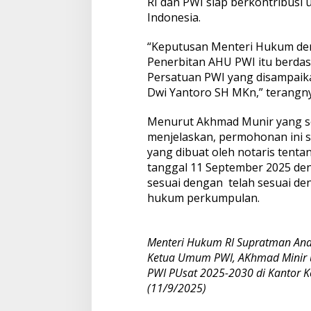
RI dan PWI siap berkontribusi
Indonesia.
“Keputusan Menteri Hukum de
Penerbitan AHU PWI itu berda
Persatuan PWI yang disampai
Dwi Yantoro SH MKn,” terangny
Menurut Akhmad Munir yang seh
menjelaskan, permohonan ini 
yang dibuat oleh notaris ten
tanggal 11 September 2025 de
sesuai dengan telah sesuai d
hukum perkumpulan.
Menteri Hukum RI Supratman Andi
Ketua Umum PWI, AKhmad Minir 
PWI PUsat 2025-2030 di Kantor K
(11/9/2025)