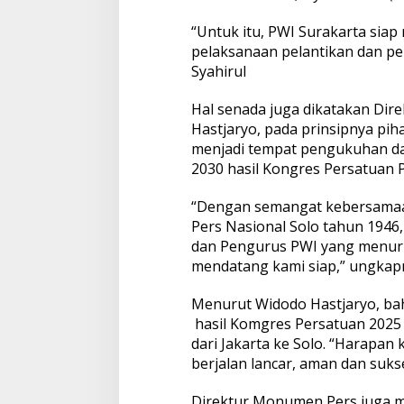
“Untuk itu, PWI Surakarta sia
pelaksanaan pelantikan dan p
Syahirul
Hal senada juga dikatakan Dir
Hastjaryo, pada prinsipnya pi
menjadi tempat pengukuhan da
2030 hasil Kongres Persatuan P
“Dengan semangat kebersamaa
Pers Nasional Solo tahun 1946
dan Pengurus PWI yang menuru
mendatang kami siap,” ungkapn
Menurut Widodo Hastjaryo, ba
hasil Komgres Persatuan 2025 
dari Jakarta ke Solo. “Harapan
berjalan lancar, aman dan suks
Direktur Monumen Pers juga 