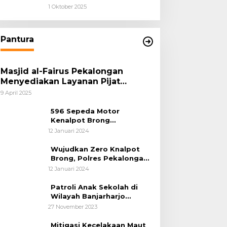
Ungkap 1,14 Ton Narkoba
1 Oktober 2025
Pantura
Masjid al-Fairus Pekalongan
Menyediakan Layanan Pijat
hingga Potong Rambut Gratis bagi
9 April 2025
Pemudik Lebaran 2025
596 Sepeda Motor
Kenalpot Brong
Diamankan Polres
12 Januari 2024
Pubalingga
Wujudkan Zero Knalpot
Brong, Polres Pekalongan
Kota Berikan Edukasi
12 Januari 2024
Kepada Pelajar
Patroli Anak Sekolah di
Wilayah Banjarharjo
Brebes
27 November 2023
Mitigasi Kecelakaan Maut