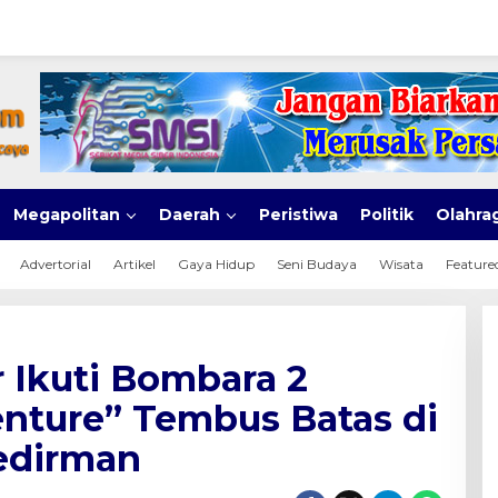
Megapolitan
Daerah
Peristiwa
Politik
Olahra
Advertorial
Artikel
Gaya Hidup
Seni Budaya
Wisata
Feature
 Ikuti Bombara 2
enture” Tembus Batas di
edirman