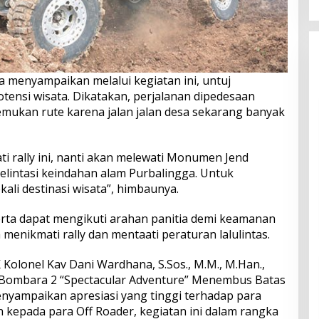
a menyampaikan melalui kegiatan ini, untuj
ensi wisata. Dikatakan, perjalanan dipedesaan
mukan rute karena jalan jalan desa sekarang banyak
i rally ini, nanti akan melewati Monumen Jend
lintasi keindahan alam Purbalingga. Untuk
ali destinasi wisata”, himbaunya.
rta dapat mengikuti arahan panitia demi keamanan
menikmati rally dan mentaati peraturan lalulintas.
Kolonel Kav Dani Wardhana, S.Sos., M.M., M.Han.,
Bombara 2 “Spectacular Adventure” Menembus Batas
enyampaikan apresiasi yang tinggi terhadap para
h kepada para Off Roader, kegiatan ini dalam rangka