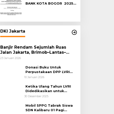
BANK KOTA BOGOR 2025-
2029
DKI Jakarta
Banjir Rendam Sejumlah Ruas
Jalan Jakarta, Brimob–Lantas–
Polair PMJ Bergerak Cepat, Polri
23 Januari 2026
Siagakan 128.247 Personel Secara
Nasional
Donasi Buku Untuk
Perpustakaan DPP LVRI
Terus Mengalir
10 Januari 2026
Ketika Ulang Tahun LVRI
Didedikasikan untuk
Kemanusiaan
30 Desember 2025
Mobil SPPG Tabrak Siswa
SDN Kalibaru 01 Pagi