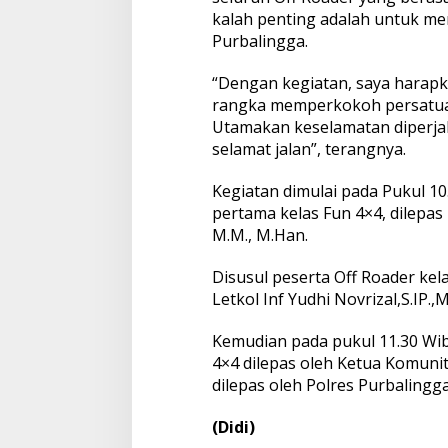
kalah penting adalah untuk m
Purbalingga.
“Dengan kegiatan, saya harapk
rangka memperkokoh persatuan
Utamakan keselamatan diperjal
selamat jalan”, terangnya.
Kegiatan dimulai pada Pukul 10
pertama kelas Fun 4×4, dilepa
M.M., M.Han.
Disusul peserta Off Roader kel
Letkol Inf Yudhi Novrizal,S.IP.,
Kemudian pada pukul 11.30 Wi
4×4 dilepas oleh Ketua Komunita
dilepas oleh Polres Purbalingga
(Didi)