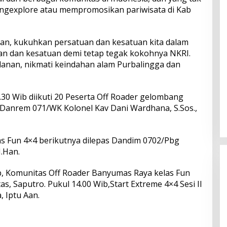
engexplore atau mempromosikan pariwisata di Kab
an, kukuhkan persatuan dan kesatuan kita dalam
 dan kesatuan demi tetap tegak kokohnya NKRI.
anan, nikmati keindahan alam Purbalingga dan
.30 Wib diikuti 20 Peserta Off Roader gelombang
s Danrem 071/WK Kolonel Kav Dani Wardhana, S.Sos.,
as Fun 4×4 berikutnya dilepas Dandim 0702/Pbg
M.Han.
b, Komunitas Off Roader Banyumas Raya kelas Fun
s, Saputro. Pukul 14.00 Wib,Start Extreme 4×4 Sesi II
, Iptu Aan.