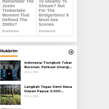
Hukkrim
Indonesia-Tiongkok Tukar
Buronan, Perkuat Sinergi
Penegakan Hukum Lintas
18 Juli 2026
Negara
Langkah Tegas Demi Masa
Depan Papua: 5.000
Batang Ganja Berhasil
18 Juli 2026
Diungkap Koops TNI
Habema