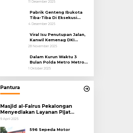
Cilincing Jakarta Utara
11 Desember 2025
Pabrik Genteng Ibukota
Tiba-Tiba Di Eksekusi
Jurusita Pengadilan Negeri
4 Desember 2025
Tangerang, Diduga Cacat
Hukum Sejak Awal
Viral Isu Penutupan Jalan,
Kanwil Kemenag DKI
Jakarta Luruskan Fakta
28 November 2025
Dalam Kurun Waktu 3
Bulan Polda Metro Metro
Ungkap 1,14 Ton Narkoba
1 Oktober 2025
Pantura
Masjid al-Fairus Pekalongan
Menyediakan Layanan Pijat
hingga Potong Rambut Gratis bagi
9 April 2025
Pemudik Lebaran 2025
596 Sepeda Motor