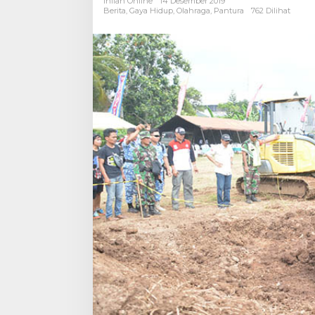
Inilah Online
14 Desember 2019
di
Berita
,
Gaya Hidup
,
Olahraga
,
Pantura
762 Dilihat
Bumi
Jenderal
Soedirman