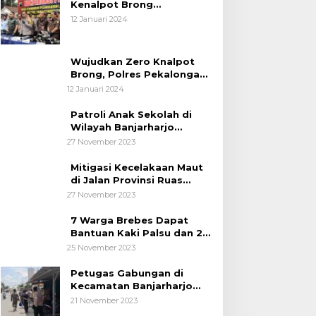
Kenalpot Brong
Diamankan Polres
12 Januari 2024
Pubalingga
Wujudkan Zero Knalpot
Brong, Polres Pekalongan
Kota Berikan Edukasi
12 Januari 2024
Kepada Pelajar
Patroli Anak Sekolah di
Wilayah Banjarharjo
Brebes
27 November 2023
Mitigasi Kecelakaan Maut
di Jalan Provinsi Ruas
Banjarharjo-Salem
27 November 2023
7 Warga Brebes Dapat
Bantuan Kaki Palsu dan 2
Operasi Bibir Sumbing
25 November 2023
Petugas Gabungan di
Kecamatan Banjarharjo
Patroli Anak Sekolah
21 November 2023