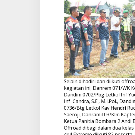
Selain dihadiri dan diikuti of
kegiatan ini, Danrem 071/WK Ko
Dandim 0702/Pbg Letkol Inf Yud
Inf Candra, S.E., M.I.Pol., Dand
0736/Btg Letkol Kav Hendri Rud
Saeroji, Danramil 03/Klm Kapte
Ketua Panitia Bombara 2 Andi B
Offroad dibagi dalam dua kelas 
4×4 Extreme diikuti 82 peserta.