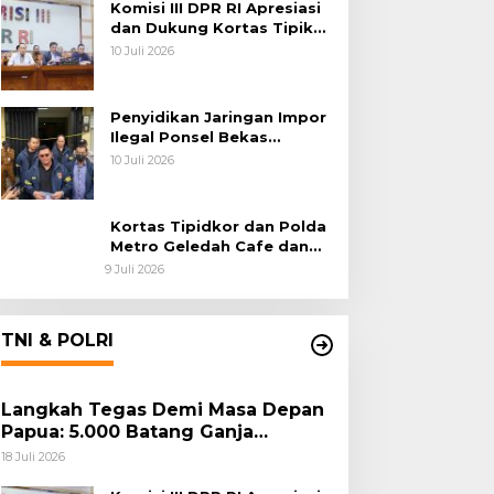
Komisi III DPR RI Apresiasi
dan Dukung Kortas Tipikor
Polri Usut Dugaan Korupsi
10 Juli 2026
Batu Bara
Penyidikan Jaringan Impor
Ilegal Ponsel Bekas
Rampung, Tiga Tersangka
10 Juli 2026
Sudah P-21 dan Satu Buron
Kortas Tipidkor dan Polda
Metro Geledah Cafe dan
Money Changer
9 Juli 2026
TNI & POLRI
Langkah Tegas Demi Masa Depan
Papua: 5.000 Batang Ganja
Berhasil Diungkap Koops TNI
18 Juli 2026
Habema