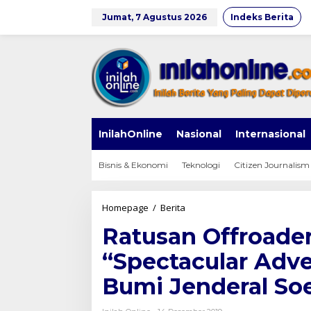
Lewati
ke
Jumat, 7 Agustus 2026
Indeks Berita
konten
InilahOnline
Nasional
Internasional
Bisnis & Ekonomi
Teknologi
Citizen Journalism
Ratusan
Homepage
/
Berita
Offroader
Ratusan Offroader
Ikuti
Bombara
“Spectacular Adv
2
"Spectacular
Bumi Jenderal So
Adventure"
Tembus
Batas