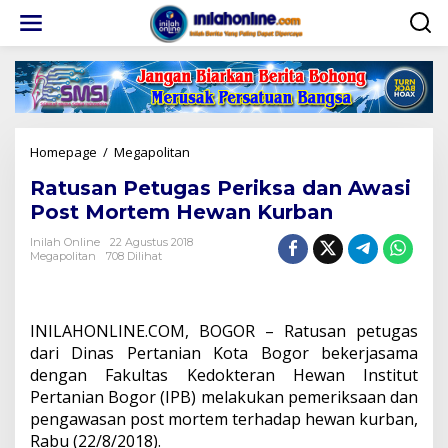
Lewati
ke
konten
Ratusan
Homepage
/
Megapolitan
Petugas
Ratusan Petugas Periksa dan Awasi
Periksa
dan
Post Mortem Hewan Kurban
Awasi
Post
Inilah Online
22 Agustus 2018
Megapolitan
708 Dilihat
Mortem
Hewan
Kurban
INILAHONLINE.COM, BOGOR – Ratusan petugas
dari Dinas Pertanian Kota Bogor bekerjasama
dengan Fakultas Kedokteran Hewan Institut
Pertanian Bogor (IPB) melakukan pemeriksaan dan
pengawasan post mortem terhadap hewan kurban,
Rabu (22/8/2018).