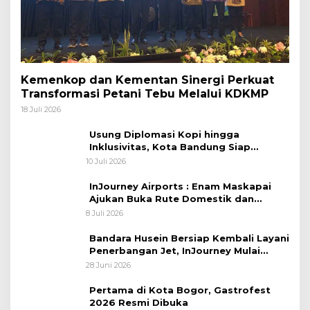
Kemenkop dan Kementan Sinergi Perkuat
Transformasi Petani Tebu Melalui KDKMP
18 Juli 2026
Usung Diplomasi Kopi hingga
Inklusivitas, Kota Bandung Siap
Sambut 25 Duta Besar di Festival Asia
10 Juli 2026
Afrika 2026
InJourney Airports : Enam Maskapai
Ajukan Buka Rute Domestik dan
Internasional dari Bandara Husein
8 Juli 2026
Sastranegara
Bandara Husein Bersiap Kembali Layani
Penerbangan Jet, InJourney Mulai
Tahap Optimalisasi
28 Juni 2026
Pertama di Kota Bogor, Gastrofest
2026 Resmi Dibuka