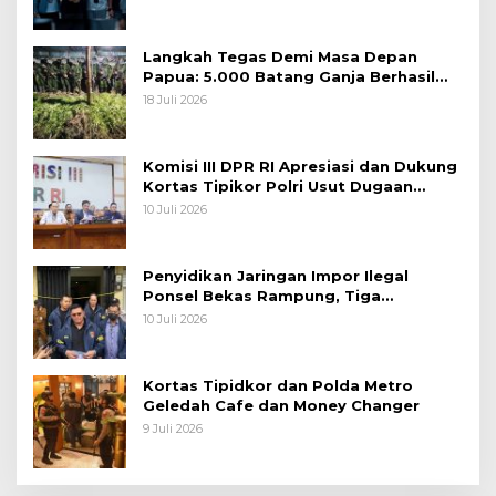
Langkah Tegas Demi Masa Depan
Papua: 5.000 Batang Ganja Berhasil
Diungkap Koops TNI Habema
18 Juli 2026
Komisi III DPR RI Apresiasi dan Dukung
Kortas Tipikor Polri Usut Dugaan
Korupsi Batu Bara
10 Juli 2026
Penyidikan Jaringan Impor Ilegal
Ponsel Bekas Rampung, Tiga
Tersangka Sudah P-21 dan Satu Buron
10 Juli 2026
Kortas Tipidkor dan Polda Metro
Geledah Cafe dan Money Changer
9 Juli 2026