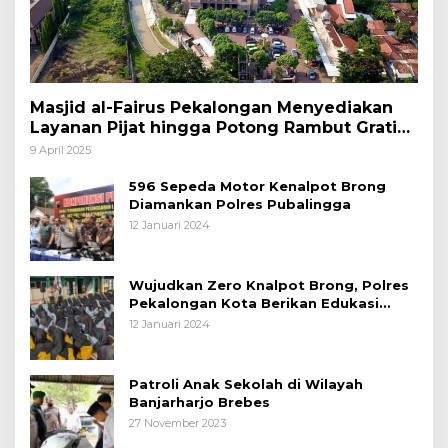
Masjid al-Fairus Pekalongan Menyediakan
Layanan Pijat hingga Potong Rambut Gratis
bagi Pemudik Lebaran 2025
9 April 2025
596 Sepeda Motor Kenalpot Brong
Diamankan Polres Pubalingga
12 Januari 2024
Wujudkan Zero Knalpot Brong, Polres
Pekalongan Kota Berikan Edukasi
Kepada Pelajar
12 Januari 2024
Patroli Anak Sekolah di Wilayah
Banjarharjo Brebes
27 November 2023