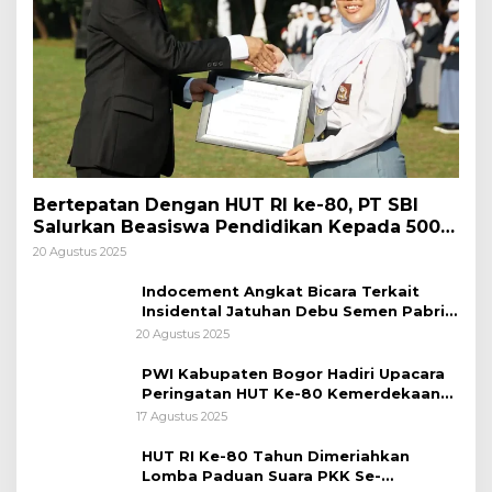
Bertepatan Dengan HUT RI ke-80, PT SBI
Salurkan Beasiswa Pendidikan Kepada 500
Pelajar
20 Agustus 2025
Indocement Angkat Bicara Terkait
Insidental Jatuhan Debu Semen Pabrik
Citeureup
20 Agustus 2025
PWI Kabupaten Bogor Hadiri Upacara
Peringatan HUT Ke-80 Kemerdekaan
RI, di Lapangan Tegar Beriman
17 Agustus 2025
HUT RI Ke-80 Tahun Dimeriahkan
Lomba Paduan Suara PKK Se-