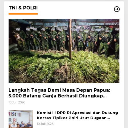
TNI & POLRI
Langkah Tegas Demi Masa Depan Papua:
5.000 Batang Ganja Berhasil Diungkap
Koops TNI Habema
18 Juli 2026
Komisi III DPR RI Apresiasi dan Dukung
Kortas Tipikor Polri Usut Dugaan
Korupsi Batu Bara
10 Juli 2026