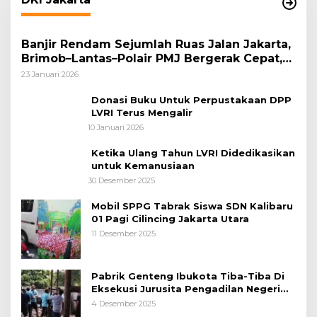
Banjir Rendam Sejumlah Ruas Jalan Jakarta,
Brimob–Lantas–Polair PMJ Bergerak Cepat,
Polri Siagakan 128.247 Personel Secara
23 Januari 2026
Nasional
Donasi Buku Untuk Perpustakaan DPP
LVRI Terus Mengalir
10 Januari 2026
Ketika Ulang Tahun LVRI Didedikasikan
untuk Kemanusiaan
30 Desember 2025
Mobil SPPG Tabrak Siswa SDN Kalibaru
01 Pagi Cilincing Jakarta Utara
11 Desember 2025
Pabrik Genteng Ibukota Tiba-Tiba Di
Eksekusi Jurusita Pengadilan Negeri
Tangerang, Diduga Cacat Hukum Sejak
4 Desember 2025
Awal