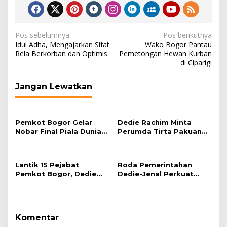
Navigasi
Pos sebelumnya
Pos berikutnya
Idul Adha, Mengajarkan Sifat
Wako Bogor Pantau
pos
Rela Berkorban dan Optimis
Pemetongan Hewan Kurban
di Ciparigi
Jangan Lewatkan
Pemkot Bogor Gelar
Dedie Rachim Minta
Nobar Final Piala Dunia
Perumda Tirta Pakuan
2026 di Plaza Balai Kota
Salurkan Air Bersih bagi
Warga Terdampak
Kekeringan
Lantik 15 Pejabat
Roda Pemerintahan
Pemkot Bogor, Dedie
Dedie-Jenal Perkuat
Rachim: Laksanakan
Kebijakan Lingkungan
Tugas Sesuai Harapan
Hidup dari Hulu hingga
Masyarakat
Hilir
Komentar