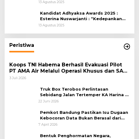
Kabupaten Bogor
13 Agustus 2025
Kandidat Adhyaksa Awards 2025 :
Esterina Nuswarjanti : “Kedepankan
Keadilan Restoratif Wujudkan
13 Agustus 2025
Masyarakat Harmonis”
Peristiwa
Koops TNI Habema Berhasil Evakuasi Pilot
PT AMA Air Melalui Operasi Khusus dan SAR
Taktis
3 Juli 2026
Truk Box Terobos Perlintasan
Sebidang Jalan Tertemper KA Harina di
Jalan Stasiun Poncol-Jrakah Semarang
22 Juni 2026
Pemkot Bandung Pastikan Isu Dugaan
Kebocoran Data Bukan Berasal dari
Server Disdukcapil
7 April 2026
Bentuk Penghormatan Negara,