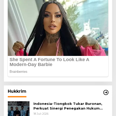
Hukkrim
Indonesia-Tiongkok Tukar Buronan,
Perkuat Sinergi Penegakan Hukum
Lintas Negara
18 Juli 2026