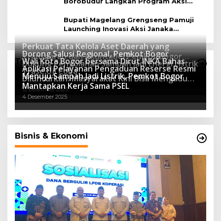
Borobudur Langkah Program Aksi
Janaka
Bupati Magelang Grengseng Pamuji
Launching Inovasi Aksi Janaka
Program Sekolah Adiwiyata
Perkuat Tata Kelola Aset Daerah yang
Dorong Salusi Regional, Pemkot Bogor
Transparan dan Akuntabel Pemkot Bogor
Wali Kota Bogor bersama Dirut INKA Bahas
Teknologi
Dukung Pengolahan Sampah Jadi Energi Listrik
Luncurkan SIMASDA
Aplikasi Pelayanan Pengaduan Reserse Resmi
8 Juli 2026
Trase Uji Coba
Menuju Sampah Jadi Listrik, Pemkot Bogor
8 April 2026
Diluncurkan: Masyarakat Kini Bisa Mengadu
7 Januari 2026
Mantapkan Kerja Sama PSEL
Lebih Cepat, Mudah, dan Terintegrasi
12 Desember 2025
4 Desember 2025
Bisnis & Ekonomi