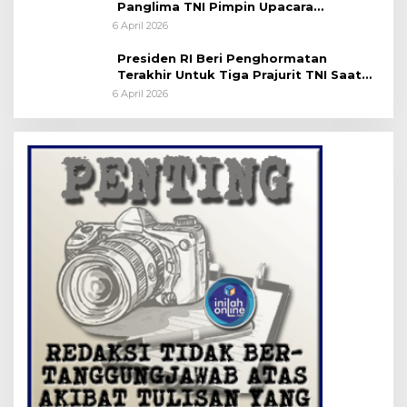
Panglima TNI Pimpin Upacara
Pemakaman Militer
6 April 2026
Presiden RI Beri Penghormatan
Terakhir Untuk Tiga Prajurit TNI Saat
Persemayaman di Bandara Soekarno-
6 April 2026
Hatta