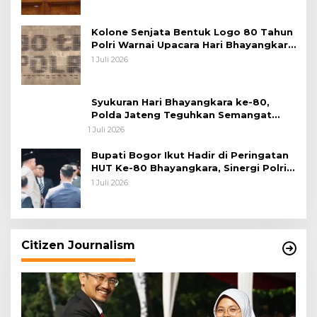
Kolone Senjata Bentuk Logo 80 Tahun
Polri Warnai Upacara Hari Bhayangkara
ke-80
1 Juli 2026
Syukuran Hari Bhayangkara ke-80,
Polda Jateng Teguhkan Semangat
Pengabdian dan Pererat Kebersamaan
1 Juli 2026
Bupati Bogor Ikut Hadir di Peringatan
HUT Ke-80 Bhayangkara, Sinergi Polri
dan Pemkab Bogor Jadi Kunci Menjaga
1 Juli 2026
Keamanan Daerah
Citizen Journalism