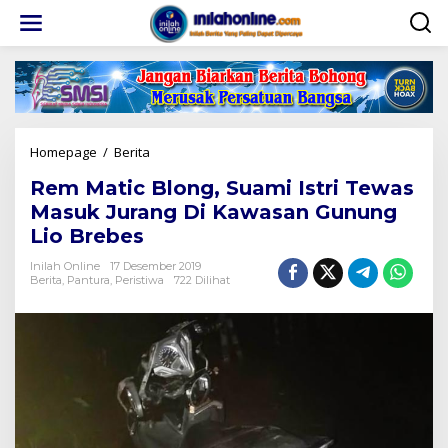
Lewati
ke
konten
Rem
Homepage
/
Berita
Matic
Rem Matic Blong, Suami Istri Tewas
Blong,
Suami
Masuk Jurang Di Kawasan Gunung
Istri
Lio Brebes
Tewas
Masuk
Inilah Online
17 Desember 2019
Jurang
Berita
,
Pantura
,
Peristiwa
722 Dilihat
Di
Kawasan
Gunung
Lio
Brebes