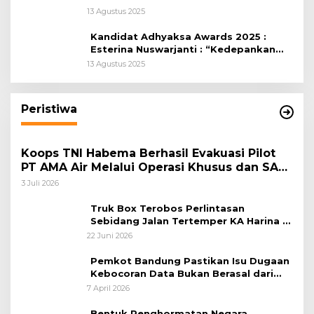
Kabupaten Bogor
13 Agustus 2025
Kandidat Adhyaksa Awards 2025 :
Esterina Nuswarjanti : “Kedepankan
Keadilan Restoratif Wujudkan
13 Agustus 2025
Masyarakat Harmonis”
Peristiwa
Koops TNI Habema Berhasil Evakuasi Pilot
PT AMA Air Melalui Operasi Khusus dan SAR
Taktis
3 Juli 2026
Truk Box Terobos Perlintasan
Sebidang Jalan Tertemper KA Harina di
Jalan Stasiun Poncol-Jrakah Semarang
22 Juni 2026
Pemkot Bandung Pastikan Isu Dugaan
Kebocoran Data Bukan Berasal dari
Server Disdukcapil
7 April 2026
Bentuk Penghormatan Negara,