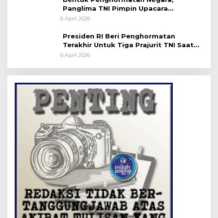
Panglima TNI Pimpin Upacara
Pemakaman Militer
6 April 2026
Presiden RI Beri Penghormatan
Terakhir Untuk Tiga Prajurit TNI Saat
Persemayaman di Bandara Soekarno-
6 April 2026
Hatta