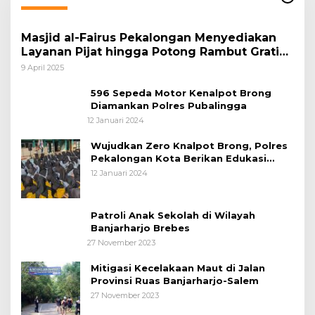
Masjid al-Fairus Pekalongan Menyediakan
Layanan Pijat hingga Potong Rambut Gratis
bagi Pemudik Lebaran 2025
9 April 2025
596 Sepeda Motor Kenalpot Brong
Diamankan Polres Pubalingga
12 Januari 2024
Wujudkan Zero Knalpot Brong, Polres
Pekalongan Kota Berikan Edukasi
Kepada Pelajar
12 Januari 2024
Patroli Anak Sekolah di Wilayah
Banjarharjo Brebes
27 November 2023
Mitigasi Kecelakaan Maut di Jalan
Provinsi Ruas Banjarharjo-Salem
27 November 2023