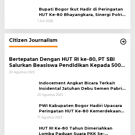
Bupati Bogor Ikut Hadir di Peringatan
HUT Ke-80 Bhayangkara, Sinergi Polri
dan Pemkab Bogor Jadi Kunci Menjaga
1 Juli 2026
Keamanan Daerah
Citizen Journalism
Bertepatan Dengan HUT RI ke-80, PT SBI
Salurkan Beasiswa Pendidikan Kepada 500
Pelajar
20 Agustus 2025
Indocement Angkat Bicara Terkait
Insidental Jatuhan Debu Semen Pabrik
Citeureup
20 Agustus 2025
PWI Kabupaten Bogor Hadiri Upacara
Peringatan HUT Ke-80 Kemerdekaan
RI, di Lapangan Tegar Beriman
17 Agustus 2025
HUT RI Ke-80 Tahun Dimeriahkan
Lomba Paduan Suara PKK Se-