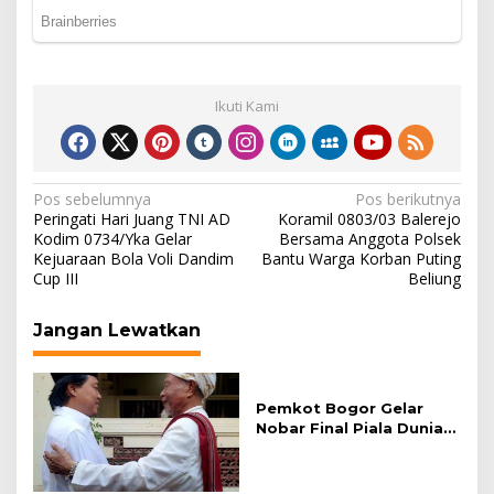
Ikuti Kami
Navigasi
Pos sebelumnya
Pos berikutnya
Peringati Hari Juang TNI AD
Koramil 0803/03 Balerejo
pos
Kodim 0734/Yka Gelar
Bersama Anggota Polsek
Kejuaraan Bola Voli Dandim
Bantu Warga Korban Puting
Cup III
Beliung
Jangan Lewatkan
Pemkot Bogor Gelar
Nobar Final Piala Dunia
2026 di Plaza Balai Kota