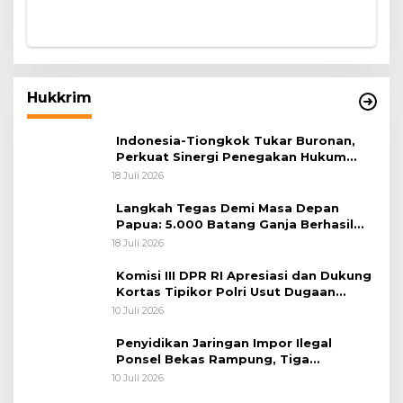
Hukkrim
Indonesia-Tiongkok Tukar Buronan,
Perkuat Sinergi Penegakan Hukum
Lintas Negara
18 Juli 2026
Langkah Tegas Demi Masa Depan
Papua: 5.000 Batang Ganja Berhasil
Diungkap Koops TNI Habema
18 Juli 2026
Komisi III DPR RI Apresiasi dan Dukung
Kortas Tipikor Polri Usut Dugaan
Korupsi Batu Bara
10 Juli 2026
Penyidikan Jaringan Impor Ilegal
Ponsel Bekas Rampung, Tiga
Tersangka Sudah P-21 dan Satu Buron
10 Juli 2026