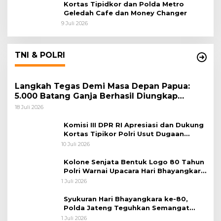
Kortas Tipidkor dan Polda Metro
Geledah Cafe dan Money Changer
9 Juli 2026
TNI & POLRI
Langkah Tegas Demi Masa Depan Papua:
5.000 Batang Ganja Berhasil Diungkap
Koops TNI Habema
18 Juli 2026
Komisi III DPR RI Apresiasi dan Dukung
Kortas Tipikor Polri Usut Dugaan
Korupsi Batu Bara
10 Juli 2026
Kolone Senjata Bentuk Logo 80 Tahun
Polri Warnai Upacara Hari Bhayangkara
ke-80
1 Juli 2026
Syukuran Hari Bhayangkara ke-80,
Polda Jateng Teguhkan Semangat
Pengabdian dan Pererat Kebersamaan
1 Juli 2026