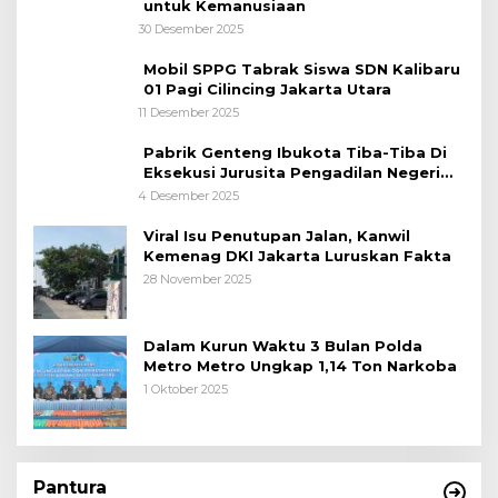
untuk Kemanusiaan
30 Desember 2025
Mobil SPPG Tabrak Siswa SDN Kalibaru
01 Pagi Cilincing Jakarta Utara
11 Desember 2025
Pabrik Genteng Ibukota Tiba-Tiba Di
Eksekusi Jurusita Pengadilan Negeri
Tangerang, Diduga Cacat Hukum Sejak
4 Desember 2025
Awal
Viral Isu Penutupan Jalan, Kanwil
Kemenag DKI Jakarta Luruskan Fakta
28 November 2025
Dalam Kurun Waktu 3 Bulan Polda
Metro Metro Ungkap 1,14 Ton Narkoba
1 Oktober 2025
Pantura