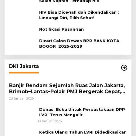
Salah Kaprah Terhadap HIV
HIV Bisa Dicegah dan Dikendalikan :
Lindungi Diri, Pilih Sehat!
Notifikasi Pasangan
Dicari Calon Dewas BPR BANK KOTA
BOGOR 2025-2029
DKI Jakarta
Banjir Rendam Sejumlah Ruas Jalan Jakarta,
Brimob–Lantas–Polair PMJ Bergerak Cepat,
Polri Siagakan 128.247 Personel Secara
23 Januari 2026
Nasional
Donasi Buku Untuk Perpustakaan DPP
LVRI Terus Mengalir
10 Januari 2026
Ketika Ulang Tahun LVRI Didedikasikan