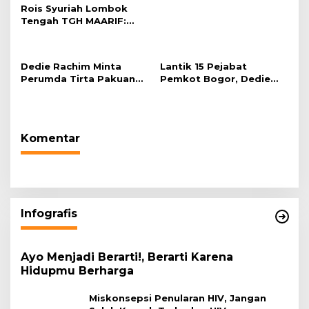
Rois Syuriah Lombok
Tengah TGH MAARIF:
“Telah Lahir Mujadid
Abad Kedua NU”
Dedie Rachim Minta
Lantik 15 Pejabat
Perumda Tirta Pakuan
Pemkot Bogor, Dedie
Salurkan Air Bersih bagi
Rachim: Laksanakan
Warga Terdampak
Tugas Sesuai Harapan
Kekeringan
Masyarakat
Komentar
Infografis
Ayo Menjadi Berarti!, Berarti Karena
Hidupmu Berharga
Miskonsepsi Penularan HIV, Jangan