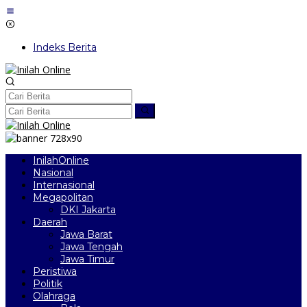
Lewati
ke
konten
Indeks Berita
InilahOnline
Nasional
Internasional
Megapolitan
DKI Jakarta
Daerah
Jawa Barat
Jawa Tengah
Jawa Timur
Peristiwa
Politik
Olahraga