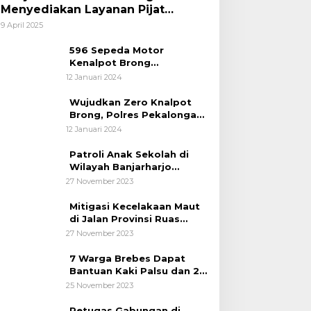
Menyediakan Layanan Pijat
hingga Potong Rambut Gratis bagi
9 April 2025
Pemudik Lebaran 2025
596 Sepeda Motor
Kenalpot Brong
Diamankan Polres
12 Januari 2024
Pubalingga
Wujudkan Zero Knalpot
Brong, Polres Pekalongan
Kota Berikan Edukasi
12 Januari 2024
Kepada Pelajar
Patroli Anak Sekolah di
Wilayah Banjarharjo
Brebes
27 November 2023
Mitigasi Kecelakaan Maut
di Jalan Provinsi Ruas
Banjarharjo-Salem
27 November 2023
7 Warga Brebes Dapat
Bantuan Kaki Palsu dan 2
Operasi Bibir Sumbing
25 November 2023
Petugas Gabungan di