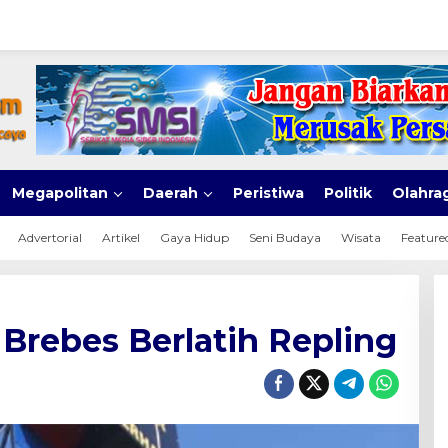
Megapolitan
Daerah
Peristiwa
Politik
Olahra
Advertorial
Artikel
Gaya Hidup
Seni Budaya
Wisata
Feature
 Brebes Berlatih Repling