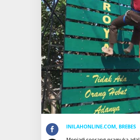
INILAHONLINE.COM, BREBES
Menjadi seorang pramuka adala