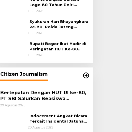
Logo 80 Tahun Polri
Warnai Upacara Hari
1 Juli 2026
Bhayangkara ke-80
Syukuran Hari Bhayangkara
ke-80, Polda Jateng
Teguhkan Semangat
1 Juli 2026
Pengabdian dan Pererat
Kebersamaan
Bupati Bogor Ikut Hadir di
Peringatan HUT Ke-80
Bhayangkara, Sinergi Polri
1 Juli 2026
dan Pemkab Bogor Jadi
Kunci Menjaga Keamanan
Daerah
Citizen Journalism
Bertepatan Dengan HUT RI ke-80,
PT SBI Salurkan Beasiswa
Pendidikan Kepada 500 Pelajar
20 Agustus 2025
Indocement Angkat Bicara
Terkait Insidental Jatuhan
Debu Semen Pabrik
20 Agustus 2025
Citeureup