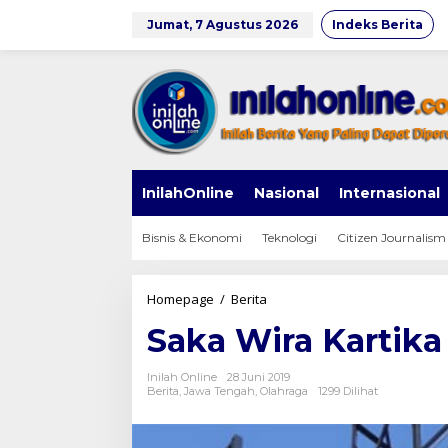
Lewati
ke
Jumat, 7 Agustus 2026
Indeks Berita
konten
InilahOnline
Nasional
Internasional
Bisnis & Ekonomi
Teknologi
Citizen Journalism
Saka
Homepage
/
Berita
Wira
Saka Wira Kartika
Kartika
Brebes
Berlatih
Inilah Online
28 Juni 2019
Repling
Berita
,
Jawa Tengah
,
Olahraga
1299 Dilihat