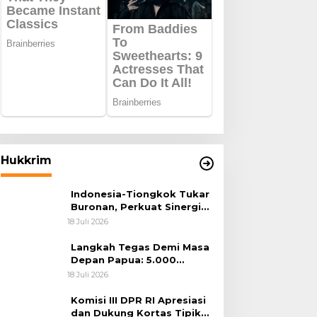
Hukkrim
Indonesia-Tiongkok Tukar
Buronan, Perkuat Sinergi
Penegakan Hukum Lintas
18 Juli 2026
Negara
Langkah Tegas Demi Masa
Depan Papua: 5.000
Batang Ganja Berhasil
18 Juli 2026
Diungkap Koops TNI
Habema
Komisi III DPR RI Apresiasi
dan Dukung Kortas Tipikor