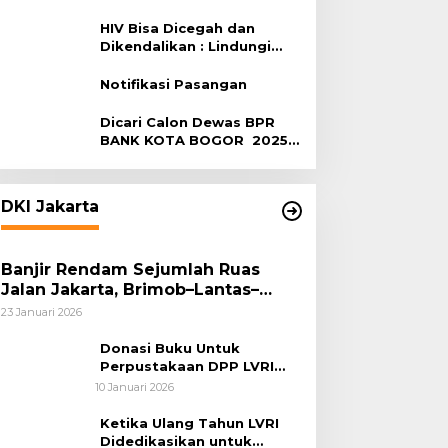
Terhadap HIV
HIV Bisa Dicegah dan
Dikendalikan : Lindungi
Diri, Pilih Sehat!
Notifikasi Pasangan
Dicari Calon Dewas BPR
BANK KOTA BOGOR 2025-
2029
DKI Jakarta
Banjir Rendam Sejumlah Ruas
Jalan Jakarta, Brimob–Lantas–
Polair PMJ Bergerak Cepat, Polri
23 Januari 2026
Siagakan 128.247 Personel Secara
Nasional
Donasi Buku Untuk
Perpustakaan DPP LVRI
Terus Mengalir
10 Januari 2026
Ketika Ulang Tahun LVRI
Didedikasikan untuk