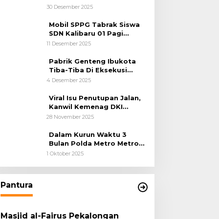
Kemanusiaan
30 Desember 2025
Mobil SPPG Tabrak Siswa
SDN Kalibaru 01 Pagi
Cilincing Jakarta Utara
11 Desember 2025
Pabrik Genteng Ibukota
Tiba-Tiba Di Eksekusi
Jurusita Pengadilan Negeri
4 Desember 2025
Tangerang, Diduga Cacat
Hukum Sejak Awal
Viral Isu Penutupan Jalan,
Kanwil Kemenag DKI
Jakarta Luruskan Fakta
28 November 2025
Dalam Kurun Waktu 3
Bulan Polda Metro Metro
Ungkap 1,14 Ton Narkoba
1 Oktober 2025
Pantura
Masjid al-Fairus Pekalongan