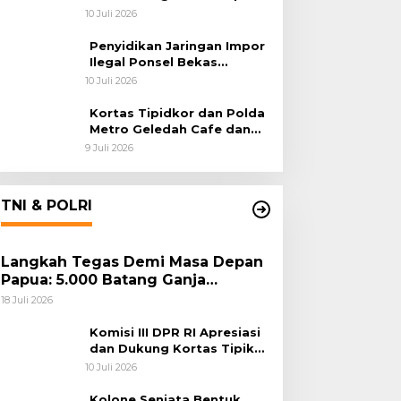
Polri Usut Dugaan Korupsi
10 Juli 2026
Batu Bara
Penyidikan Jaringan Impor
Ilegal Ponsel Bekas
Rampung, Tiga Tersangka
10 Juli 2026
Sudah P-21 dan Satu Buron
Kortas Tipidkor dan Polda
Metro Geledah Cafe dan
Money Changer
9 Juli 2026
TNI & POLRI
Langkah Tegas Demi Masa Depan
Papua: 5.000 Batang Ganja
Berhasil Diungkap Koops TNI
18 Juli 2026
Habema
Komisi III DPR RI Apresiasi
dan Dukung Kortas Tipikor
Polri Usut Dugaan Korupsi
10 Juli 2026
Batu Bara
Kolone Senjata Bentuk