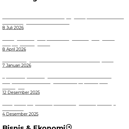
Perkuat Tata Kelola Aset Daerah yang Transparan dan Akuntabel
Pemkot Bogor Luncurkan SIMASDA
8 Juli 2026
Dorong Salusi Regional, Pemkot Bogor Dukung Pengolahan
Sampah Jadi Energi Listrik
8 April 2026
Wali Kota Bogor bersama Dirut INKA Bahas Trase Uji Coba
7 Januari 2026
Aplikasi Pelayanan Pengaduan Reserse Resmi Diluncurkan:
Masyarakat Kini Bisa Mengadu Lebih Cepat, Mudah, dan
Terintegrasi
12 Desember 2025
Menuju Sampah Jadi Listrik, Pemkot Bogor Mantapkan Kerja
Sama PSEL
4 Desember 2025
Bisnis & Ekonomi