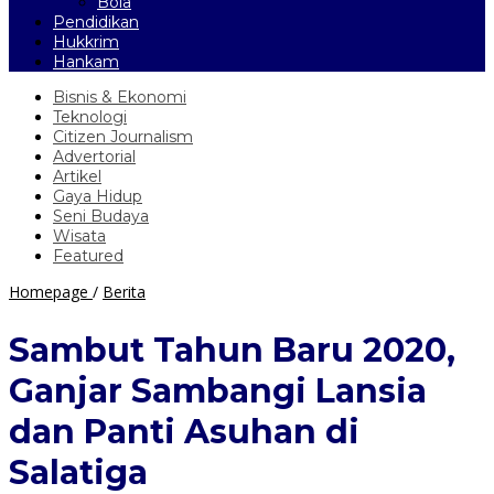
Bola
Pendidikan
Hukkrim
Hankam
Bisnis & Ekonomi
Teknologi
Citizen Journalism
Advertorial
Artikel
Gaya Hidup
Seni Budaya
Wisata
Featured
Sambut
Homepage
/
Berita
Tahun
Baru
Sambut Tahun Baru 2020,
2020,
Ganjar
Ganjar Sambangi Lansia
Sambangi
Lansia
dan Panti Asuhan di
dan
Panti
Salatiga
Asuhan