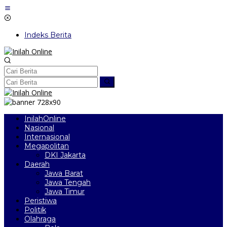
Lewati
ke
konten
Indeks Berita
InilahOnline
Nasional
Internasional
Megapolitan
DKI Jakarta
Daerah
Jawa Barat
Jawa Tengah
Jawa Timur
Peristiwa
Politik
Olahraga