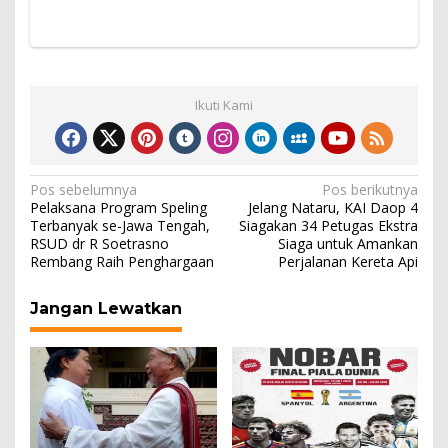
Ikuti Kami
Navigasi
Pos sebelumnya
Pos berikutnya
Pelaksana Program Speling
Jelang Nataru, KAI Daop 4
pos
Terbanyak se-Jawa Tengah,
Siagakan 34 Petugas Ekstra
RSUD dr R Soetrasno
Siaga untuk Amankan
Rembang Raih Penghargaan
Perjalanan Kereta Api
Jangan Lewatkan