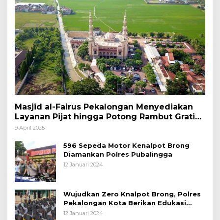
Masjid al-Fairus Pekalongan Menyediakan
Layanan Pijat hingga Potong Rambut Gratis
bagi Pemudik Lebaran 2025
9 April 2025
596 Sepeda Motor Kenalpot Brong
Diamankan Polres Pubalingga
12 Januari 2024
Wujudkan Zero Knalpot Brong, Polres
Pekalongan Kota Berikan Edukasi
Kepada Pelajar
12 Januari 2024