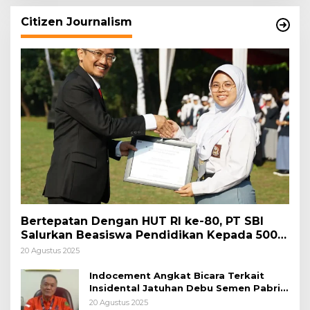
Citizen Journalism
Bertepatan Dengan HUT RI ke-80, PT SBI
Salurkan Beasiswa Pendidikan Kepada 500
Pelajar
20 Agustus 2025
Indocement Angkat Bicara Terkait
Insidental Jatuhan Debu Semen Pabrik
Citeureup
20 Agustus 2025