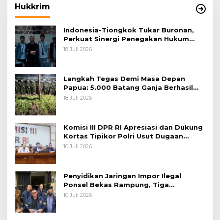
Hukkrim
Indonesia-Tiongkok Tukar Buronan,
Perkuat Sinergi Penegakan Hukum
Lintas Negara
18 Juli 2026
Langkah Tegas Demi Masa Depan
Papua: 5.000 Batang Ganja Berhasil
Diungkap Koops TNI Habema
18 Juli 2026
Komisi III DPR RI Apresiasi dan Dukung
Kortas Tipikor Polri Usut Dugaan
Korupsi Batu Bara
10 Juli 2026
Penyidikan Jaringan Impor Ilegal
Ponsel Bekas Rampung, Tiga
Tersangka Sudah P-21 dan Satu Buron
10 Juli 2026