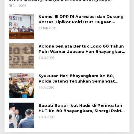
Koops TNI Habema
18 Juli 2026
Komisi III DPR RI Apresiasi dan Dukung
Kortas Tipikor Polri Usut Dugaan
Korupsi Batu Bara
10 Juli 2026
Kolone Senjata Bentuk Logo 80 Tahun
Polri Warnai Upacara Hari Bhayangkara
ke-80
1 Juli 2026
Syukuran Hari Bhayangkara ke-80,
Polda Jateng Teguhkan Semangat
Pengabdian dan Pererat Kebersamaan
1 Juli 2026
Bupati Bogor Ikut Hadir di Peringatan
HUT Ke-80 Bhayangkara, Sinergi Polri
dan Pemkab Bogor Jadi Kunci Menjaga
1 Juli 2026
Keamanan Daerah