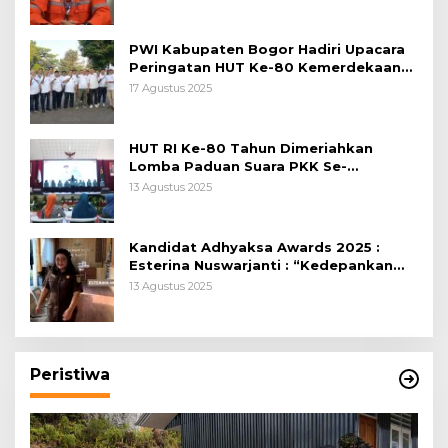
PWI Kabupaten Bogor Hadiri Upacara
Peringatan HUT Ke-80 Kemerdekaan
RI, di Lapangan Tegar Beriman
17 Agustus 2025
HUT RI Ke-80 Tahun Dimeriahkan
Lomba Paduan Suara PKK Se-
Kabupaten Bogor
13 Agustus 2025
Kandidat Adhyaksa Awards 2025 :
Esterina Nuswarjanti : “Kedepankan
Keadilan Restoratif Wujudkan
13 Agustus 2025
Masyarakat Harmonis”
Peristiwa