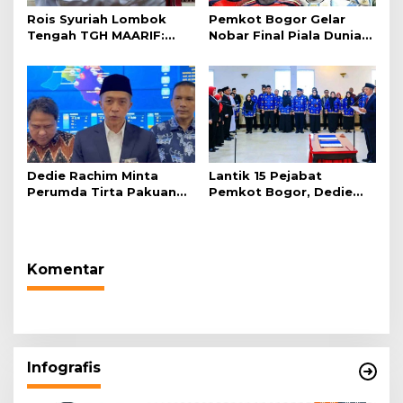
Rois Syuriah Lombok
Pemkot Bogor Gelar
Tengah TGH MAARIF:
Nobar Final Piala Dunia
“Telah Lahir Mujadid
2026 di Plaza Balai Kota
Abad Kedua NU”
Dedie Rachim Minta
Lantik 15 Pejabat
Perumda Tirta Pakuan
Pemkot Bogor, Dedie
Salurkan Air Bersih bagi
Rachim: Laksanakan
Warga Terdampak
Tugas Sesuai Harapan
Kekeringan
Masyarakat
Komentar
Infografis