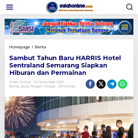
Lewati
ke
konten
Sambut
Homepage
/
Berita
Tahun
Sambut Tahun Baru HARRIS Hotel
Baru
HARRIS
Sentraland Semarang Siapkan
Hotel
Hiburan dan Permainan
Sentraland
Semarang
Inilah Online
14 November 2025
Siapkan
Berita
,
Jawa Tengah
,
Wisata
219 Dilihat
Hiburan
dan
Permainan