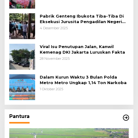
Pabrik Genteng Ibukota Tiba-Tiba Di
Eksekusi Jurusita Pengadilan Negeri
Tangerang, Diduga Cacat Hukum Sejak
4 Desember 2025
Awal
Viral Isu Penutupan Jalan, Kanwil
Kemenag DKI Jakarta Luruskan Fakta
28 November 2025
Dalam Kurun Waktu 3 Bulan Polda
Metro Metro Ungkap 1,14 Ton Narkoba
1 Oktober 2025
Pantura