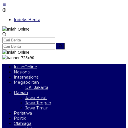
Lewati
ke
konten
Indeks Berita
InilahOnline
Nasional
Internasional
Megapolitan
DKI Jakarta
Daerah
Jawa Barat
Jawa Tengah
Jawa Timur
Peristiwa
Politik
Olahraga