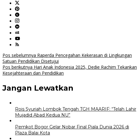
Navigasi
Pos sebelumnya
Raperda Pencegahan Kekerasan di Lingkungan
Satuan Pendidikan Disetujui
pos
Pos berikutnya
Hari Anak Indonesia 2025, Dedie Rachim Tekankan
Kesejahteraan dan Pendidikan
Jangan Lewatkan
Rois Syuriah Lombok Tengah TGH MAARIF: “Telah Lahir
Mujadid Abad Kedua NU”
Pemkot Bogor Gelar Nobar Final Piala Dunia 2026 di
Plaza Balai Kota