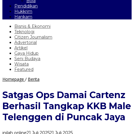
Bola
Pendidikan
Hukkrim
Hankam
Bisnis & Ekonomi
Teknologi
Citizen Journalism
Advertorial
Artikel
Gaya Hidup
Seni Budaya
Wisata
Featured
Satgas
Homepage
/
Berita
Ops
Damai
Satgas Ops Damai Cartenz
Cartenz
Berhasil
Berhasil Tangkap KKB Male
Tangkap
KKB
Telenggen di Puncak Jaya
Male
Telenggen
di
inilah online
21 Juli 2025
21 Juli 2025