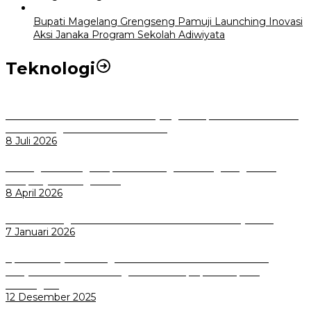
Bupati Magelang Grengseng Pamuji Launching Inovasi
Aksi Janaka Program Sekolah Adiwiyata
Teknologi
Perkuat Tata Kelola Aset Daerah yang Transparan dan Akuntabel
Pemkot Bogor Luncurkan SIMASDA
8 Juli 2026
Dorong Salusi Regional, Pemkot Bogor Dukung Pengolahan
Sampah Jadi Energi Listrik
8 April 2026
Wali Kota Bogor bersama Dirut INKA Bahas Trase Uji Coba
7 Januari 2026
Aplikasi Pelayanan Pengaduan Reserse Resmi Diluncurkan:
Masyarakat Kini Bisa Mengadu Lebih Cepat, Mudah, dan
Terintegrasi
12 Desember 2025