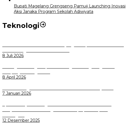
Bupati Magelang Grengseng Pamuji Launching Inovasi
Aksi Janaka Program Sekolah Adiwiyata
Teknologi
Perkuat Tata Kelola Aset Daerah yang Transparan dan Akuntabel
Pemkot Bogor Luncurkan SIMASDA
8 Juli 2026
Dorong Salusi Regional, Pemkot Bogor Dukung Pengolahan
Sampah Jadi Energi Listrik
8 April 2026
Wali Kota Bogor bersama Dirut INKA Bahas Trase Uji Coba
7 Januari 2026
Aplikasi Pelayanan Pengaduan Reserse Resmi Diluncurkan:
Masyarakat Kini Bisa Mengadu Lebih Cepat, Mudah, dan
Terintegrasi
12 Desember 2025