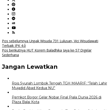
Navigasi
Pos sebelumnya
Unpak Wisuda 731 Lulusan, Vici Wisudawati
Terbaik IPK 4.0
pos
Pos berikutnya
HUT Korem Baladhika Jaya ke-57 Digelar
Sederhana
Jangan Lewatkan
Rois Syuriah Lombok Tengah TGH MAARIF: “Telah Lahir
Mujadid Abad Kedua NU”
Pemkot Bogor Gelar Nobar Final Piala Dunia 2026 di
Plaza Balai Kota