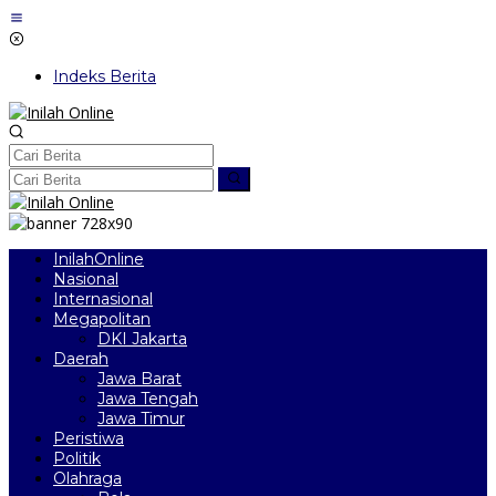
Lewati
ke
konten
Indeks Berita
InilahOnline
Nasional
Internasional
Megapolitan
DKI Jakarta
Daerah
Jawa Barat
Jawa Tengah
Jawa Timur
Peristiwa
Politik
Olahraga