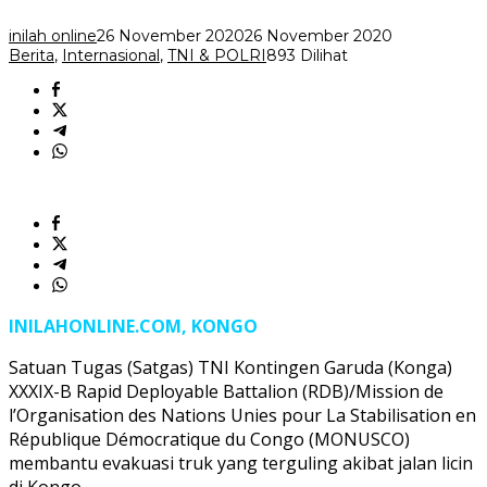
di
Kongo
inilah online
26 November 2020
26 November 2020
Berita
,
Internasional
,
TNI & POLRI
893 Dilihat
INILAHONLINE.COM, KONGO
Satuan Tugas (Satgas) TNI Kontingen Garuda (Konga)
XXXIX-B Rapid Deployable Battalion (RDB)/Mission de
l’Organisation des Nations Unies pour La Stabilisation en
République Démocratique du Congo (MONUSCO)
membantu evakuasi truk yang terguling akibat jalan licin