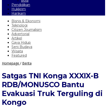
Bola
Pendidikan
Hukkrim
Hankam
Bisnis & Ekonomi
Teknologi
Citizen Journalism
Advertorial
Artikel
Gaya Hidup
Seni Budaya
Wisata
Featured
Satgas
Homepage
/
Berita
TNI
Konga
Satgas TNI Konga XXXIX-B
XXXIX-
B
RDB/MONUSCO Bantu
RDB/MONUSCO
Bantu
Evakuasi Truk Terguling di
Evakuasi
Truk
Kongo
Terguling