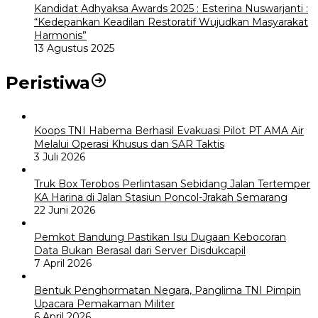
Kandidat Adhyaksa Awards 2025 : Esterina Nuswarjanti :
“Kedepankan Keadilan Restoratif Wujudkan Masyarakat
Harmonis”
13 Agustus 2025
Peristiwa
Koops TNI Habema Berhasil Evakuasi Pilot PT AMA Air
Melalui Operasi Khusus dan SAR Taktis
3 Juli 2026
Truk Box Terobos Perlintasan Sebidang Jalan Tertemper
KA Harina di Jalan Stasiun Poncol-Jrakah Semarang
22 Juni 2026
Pemkot Bandung Pastikan Isu Dugaan Kebocoran
Data Bukan Berasal dari Server Disdukcapil
7 April 2026
Bentuk Penghormatan Negara, Panglima TNI Pimpin
Upacara Pemakaman Militer
6 April 2026