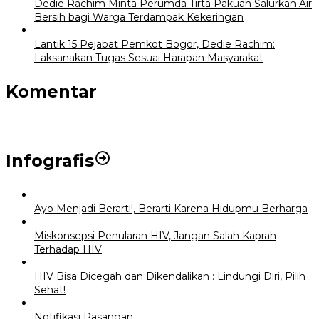
Dedie Rachim Minta Perumda Tirta Pakuan Salurkan Air
Bersih bagi Warga Terdampak Kekeringan
Lantik 15 Pejabat Pemkot Bogor, Dedie Rachim:
Laksanakan Tugas Sesuai Harapan Masyarakat
Komentar
Infografis
Ayo Menjadi Berarti!, Berarti Karena Hidupmu Berharga
Miskonsepsi Penularan HIV, Jangan Salah Kaprah
Terhadap HIV
HIV Bisa Dicegah dan Dikendalikan : Lindungi Diri, Pilih
Sehat!
Notifikasi Pasangan