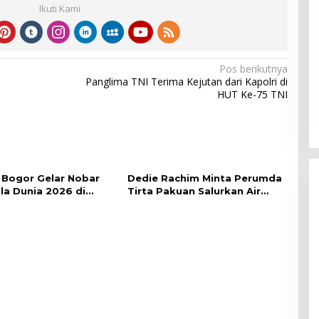
Ikuti Kami
Pos berikutnya
Panglima TNI Terima Kejutan dari Kapolri di
HUT Ke-75 TNI
Bogor Gelar Nobar
Dedie Rachim Minta Perumda
ala Dunia 2026 di
Tirta Pakuan Salurkan Air
lai Kota
Bersih bagi Warga Terdampak
Kekeringan