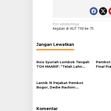
Navigasi
Pos sebelumnya
Kejutan di HUT TNI ke-75
pos
Jangan Lewatkan
Rois Syuriah Lombok Tengah
Pemkot 
TGH MAARIF: “Telah Lahir
Final Pi
Mujadid Abad Kedua NU”
Plaza Ba
Lantik 15 Pejabat Pemkot
Bogor, Dedie Rachim:
Laksanakan Tugas Sesuai
Harapan Masyarakat
Komentar