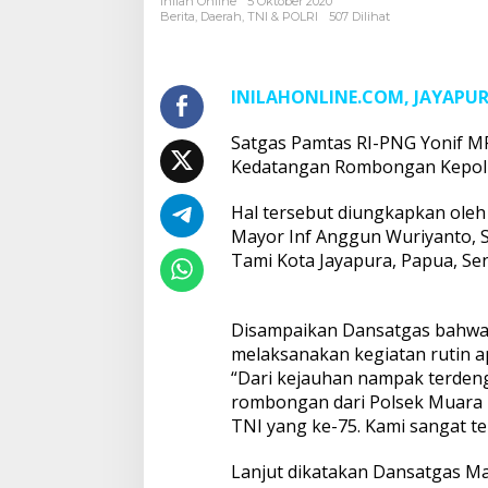
Inilah Online
5 Oktober 2020
Sektor
Berita
,
Daerah
,
TNI & POLRI
507 Dilihat
Muara
Tami
INILAHONLINE.COM, JAYAPU
Satgas Pamtas RI-PNG Yonif MR
Kedatangan Rombongan Kepolisi
Hal tersebut diungkapkan ole
Mayor Inf Anggun Wuriyanto, S.H
Tami Kota Jayapura, Papua, Sen
Disampaikan Dansatgas bahwa pa
melaksanakan kegiatan rutin ape
“Dari kejauhan nampak terdenga
rombongan dari Polsek Muara 
TNI yang ke-75. Kami sangat te
Lanjut dikatakan Dansatgas M