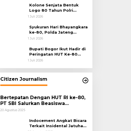
Kolone Senjata Bentuk
Logo 80 Tahun Polri
Warnai Upacara Hari
1 Juli 2026
Bhayangkara ke-80
Syukuran Hari Bhayangkara
ke-80, Polda Jateng
Teguhkan Semangat
1 Juli 2026
Pengabdian dan Pererat
Kebersamaan
Bupati Bogor Ikut Hadir di
Peringatan HUT Ke-80
Bhayangkara, Sinergi Polri
1 Juli 2026
dan Pemkab Bogor Jadi
Kunci Menjaga Keamanan
Daerah
Citizen Journalism
Bertepatan Dengan HUT RI ke-80,
PT SBI Salurkan Beasiswa
Pendidikan Kepada 500 Pelajar
20 Agustus 2025
Indocement Angkat Bicara
Terkait Insidental Jatuhan
Debu Semen Pabrik