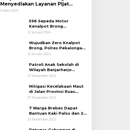
Menyediakan Layanan Pijat
hingga Potong Rambut Gratis bagi
9 April 2025
Pemudik Lebaran 2025
596 Sepeda Motor
Kenalpot Brong
Diamankan Polres
12 Januari 2024
Pubalingga
Wujudkan Zero Knalpot
Brong, Polres Pekalongan
Kota Berikan Edukasi
12 Januari 2024
Kepada Pelajar
Patroli Anak Sekolah di
Wilayah Banjarharjo
Brebes
27 November 2023
Mitigasi Kecelakaan Maut
di Jalan Provinsi Ruas
Banjarharjo-Salem
27 November 2023
7 Warga Brebes Dapat
Bantuan Kaki Palsu dan 2
Operasi Bibir Sumbing
25 November 2023
Petugas Gabungan di