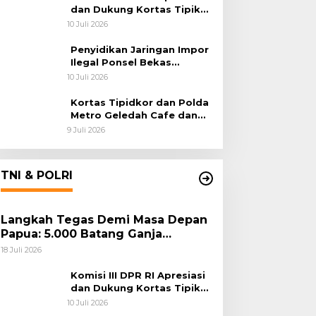
dan Dukung Kortas Tipikor
Polri Usut Dugaan Korupsi
10 Juli 2026
Batu Bara
Penyidikan Jaringan Impor
Ilegal Ponsel Bekas
Rampung, Tiga Tersangka
10 Juli 2026
Sudah P-21 dan Satu Buron
Kortas Tipidkor dan Polda
Metro Geledah Cafe dan
Money Changer
9 Juli 2026
TNI & POLRI
Langkah Tegas Demi Masa Depan
Papua: 5.000 Batang Ganja
Berhasil Diungkap Koops TNI
18 Juli 2026
Habema
Komisi III DPR RI Apresiasi
dan Dukung Kortas Tipikor
Polri Usut Dugaan Korupsi
10 Juli 2026
Batu Bara