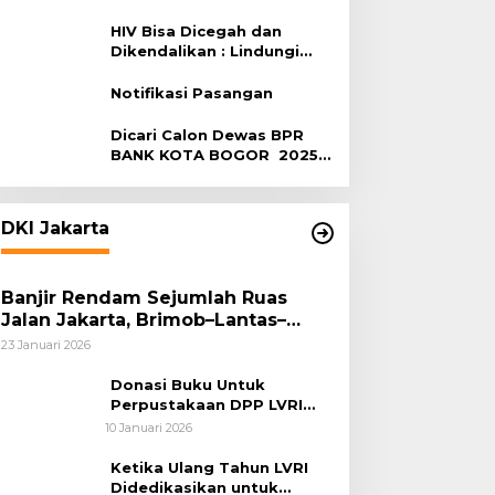
Terhadap HIV
HIV Bisa Dicegah dan
Dikendalikan : Lindungi
Diri, Pilih Sehat!
Notifikasi Pasangan
Dicari Calon Dewas BPR
BANK KOTA BOGOR 2025-
2029
DKI Jakarta
Banjir Rendam Sejumlah Ruas
Jalan Jakarta, Brimob–Lantas–
Polair PMJ Bergerak Cepat, Polri
23 Januari 2026
Siagakan 128.247 Personel Secara
Nasional
Donasi Buku Untuk
Perpustakaan DPP LVRI
Terus Mengalir
10 Januari 2026
Ketika Ulang Tahun LVRI
Didedikasikan untuk