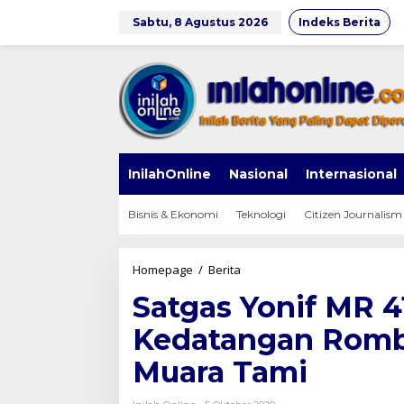
Lewati
ke
Sabtu, 8 Agustus 2026
Indeks Berita
konten
InilahOnline
Nasional
Internasional
Bisnis & Ekonomi
Teknologi
Citizen Journalism
Satgas
Homepage
/
Berita
Yonif
Satgas Yonif MR 4
MR
413
Kedatangan Rombo
Kostrad
Dikejutkan
Muara Tami
Kedatangan
Rombongan
Polisi