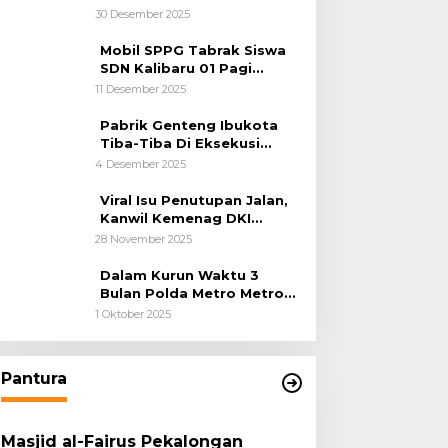
Kemanusiaan
30 Desember 2025
Mobil SPPG Tabrak Siswa
SDN Kalibaru 01 Pagi
Cilincing Jakarta Utara
11 Desember 2025
Pabrik Genteng Ibukota
Tiba-Tiba Di Eksekusi
Jurusita Pengadilan Negeri
4 Desember 2025
Tangerang, Diduga Cacat
Hukum Sejak Awal
Viral Isu Penutupan Jalan,
Kanwil Kemenag DKI
Jakarta Luruskan Fakta
28 November 2025
Dalam Kurun Waktu 3
Bulan Polda Metro Metro
Ungkap 1,14 Ton Narkoba
1 Oktober 2025
Pantura
Masjid al-Fairus Pekalongan