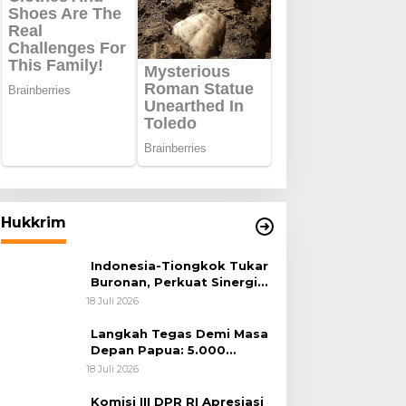
Hukkrim
Indonesia-Tiongkok Tukar
Buronan, Perkuat Sinergi
Penegakan Hukum Lintas
18 Juli 2026
Negara
Langkah Tegas Demi Masa
Depan Papua: 5.000
Batang Ganja Berhasil
18 Juli 2026
Diungkap Koops TNI
Habema
Komisi III DPR RI Apresiasi