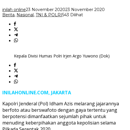
inilah online
23 November 2020
23 November 2020
Berita
,
Nasional
,
TNI & POLRI
543 Dilihat
Kepala Divisi Humas Polri Irjen Argo Yuwono (Dok)
INILAHONLINE.COM, JAKARTA
Kapolri Jenderal (Pol) Idham Azis melarang jajarannya
berfoto atau berswafoto dengan gaya tertentu yang
berpotensi dimanfaatkan sejumlah pihak untuk
menuding keberpihakan anggota kepolisian selama
Pilkada Serentak 2020.