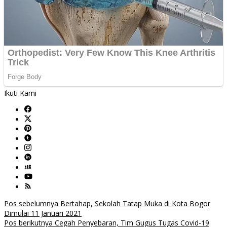
Ikuti Kami
Navigasi
Pos sebelumnya
Bertahap, Sekolah Tatap Muka di Kota Bogor
Dimulai 11 Januari 2021
pos
Pos berikutnya
Cegah Penyebaran, Tim Gugus Tugas Covid-19