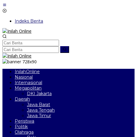
Lewati
ke
konten
Indeks Berita
InilahOnline
Nasional
Internasional
Megapolitan
DKI Jakarta
Daerah
Jawa Barat
Jawa Tengah
Jawa Timur
Peristiwa
Politik
Olahraga