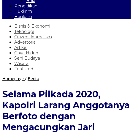
Bola
Pendidikan
Hukkrim
Hankam
Bisnis & Ekonomi
Teknologi
Citizen Journalism
Advertorial
Artikel
Gaya Hidup
Seni Budaya
Wisata
Featured
Selama
Homepage
/
Berita
Pilkada
2020,
Selama Pilkada 2020,
Kapolri
Larang
Kapolri Larang Anggotanya
Anggotanya
Berfoto
Berfoto dengan
dengan
Mengacungkan
Mengacungkan Jari
Jari