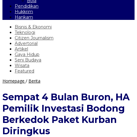
Bola
Pendidikan
Hukkrim
Hankam
Bisnis & Ekonomi
Teknologi
Citizen Journalism
Advertorial
Artikel
Gaya Hidup
Seni Budaya
Wisata
Featured
Sempat
Homepage
/
Berita
4
Bulan
Sempat 4 Bulan Buron, HA
Buron,
HA
Pemilik Investasi Bodong
Pemilik
Investasi
Berkedok Paket Kurban
Bodong
Berkedok
Diringkus
Paket