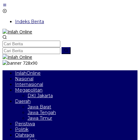
Lewati
ke
konten
Indeks Berita
InilahOnline
Nasional
Internasional
Megapolitan
DKI Jakarta
Daerah
Jawa Barat
Jawa Tengah
Jawa Timur
Peristiwa
Politik
Olahraga