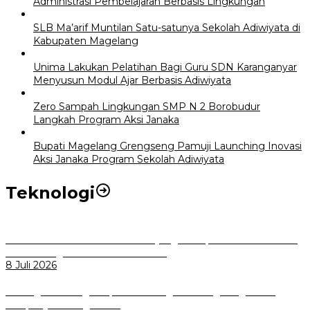
Administrasi Pembelajaran Berbasis Lingkungan
SLB Ma’arif Muntilan Satu-satunya Sekolah Adiwiyata di
Kabupaten Magelang
Unima Lakukan Pelatihan Bagi Guru SDN Karanganyar
Menyusun Modul Ajar Berbasis Adiwiyata
Zero Sampah Lingkungan SMP N 2 Borobudur
Langkah Program Aksi Janaka
Bupati Magelang Grengseng Pamuji Launching Inovasi
Aksi Janaka Program Sekolah Adiwiyata
Teknologi
Perkuat Tata Kelola Aset Daerah yang Transparan dan Akuntabel
Pemkot Bogor Luncurkan SIMASDA
8 Juli 2026
Dorong Salusi Regional, Pemkot Bogor Dukung Pengolahan
Sampah Jadi Energi Listrik