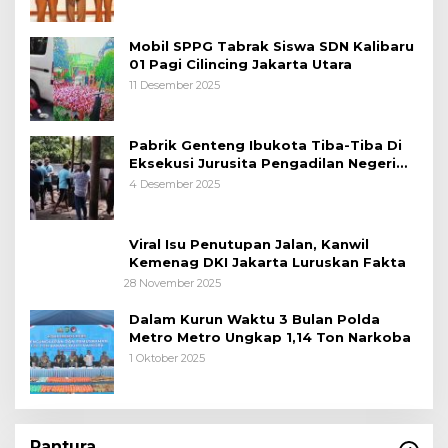
Mobil SPPG Tabrak Siswa SDN Kalibaru
01 Pagi Cilincing Jakarta Utara
11 Desember 2025
Pabrik Genteng Ibukota Tiba-Tiba Di
Eksekusi Jurusita Pengadilan Negeri
Tangerang, Diduga Cacat Hukum Sejak
4 Desember 2025
Awal
Viral Isu Penutupan Jalan, Kanwil
Kemenag DKI Jakarta Luruskan Fakta
28 November 2025
Dalam Kurun Waktu 3 Bulan Polda
Metro Metro Ungkap 1,14 Ton Narkoba
1 Oktober 2025
Pantura