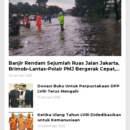
Banjir Rendam Sejumlah Ruas Jalan Jakarta,
Brimob–Lantas–Polair PMJ Bergerak Cepat,
Polri Siagakan 128.247 Personel Secara
23 Januari 2026
Nasional
Donasi Buku Untuk Perpustakaan DPP
LVRI Terus Mengalir
10 Januari 2026
Ketika Ulang Tahun LVRI Didedikasikan
untuk Kemanusiaan
30 Desember 2025