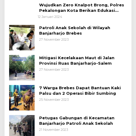
Wujudkan Zero Knalpot Brong, Polres
Pekalongan Kota Berikan Edukasi
Kepada Pelajar
12 Januari 2024
Patroli Anak Sekolah di Wilayah
Banjarharjo Brebes
27 November 2023
Mitigasi Kecelakaan Maut di Jalan
Provinsi Ruas Banjarharjo-Salem
27 November 2023
7 Warga Brebes Dapat Bantuan Kaki
Palsu dan 2 Operasi Bibir Sumbing
25 November 2023
Petugas Gabungan di Kecamatan
Banjarharjo Patroli Anak Sekolah
21 November 2023