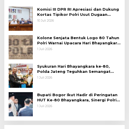
Komisi III DPR RI Apresiasi dan Dukung
Kortas Tipikor Polri Usut Dugaan
Korupsi Batu Bara
10 Juli 2026
Kolone Senjata Bentuk Logo 80 Tahun
Polri Warnai Upacara Hari Bhayangkara
ke-80
1 Juli 2026
Syukuran Hari Bhayangkara ke-80,
Polda Jateng Teguhkan Semangat
Pengabdian dan Pererat Kebersamaan
1 Juli 2026
Bupati Bogor Ikut Hadir di Peringatan
HUT Ke-80 Bhayangkara, Sinergi Polri
dan Pemkab Bogor Jadi Kunci Menjaga
1 Juli 2026
Keamanan Daerah