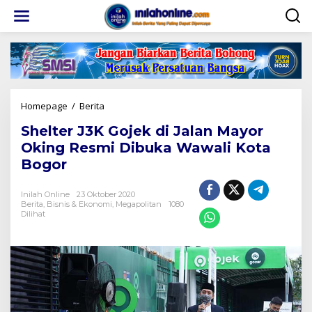
Lewati
ke
konten
Shelter
Homepage
/
Berita
J3K
Shelter J3K Gojek di Jalan Mayor
Gojek
di
Oking Resmi Dibuka Wawali Kota
Jalan
Bogor
Mayor
Oking
Resmi
Inilah Online
23 Oktober 2020
Berita
,
Bisnis & Ekonomi
Dibuka
,
Megapolitan
1080
Dilihat
Wawali
Kota
Bogor