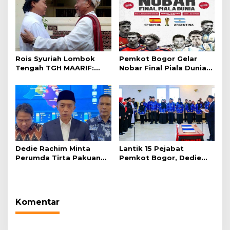
Rois Syuriah Lombok
Pemkot Bogor Gelar
Tengah TGH MAARIF:
Nobar Final Piala Dunia
“Telah Lahir Mujadid
2026 di Plaza Balai Kota
Abad Kedua NU”
Dedie Rachim Minta
Lantik 15 Pejabat
Perumda Tirta Pakuan
Pemkot Bogor, Dedie
Salurkan Air Bersih bagi
Rachim: Laksanakan
Warga Terdampak
Tugas Sesuai Harapan
Kekeringan
Masyarakat
Komentar