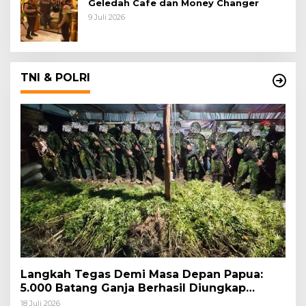
Geledah Cafe dan Money Changer
9 Juli 2026
TNI & POLRI
Langkah Tegas Demi Masa Depan Papua:
5.000 Batang Ganja Berhasil Diungkap
Koops TNI Habema
18 Juli 2026