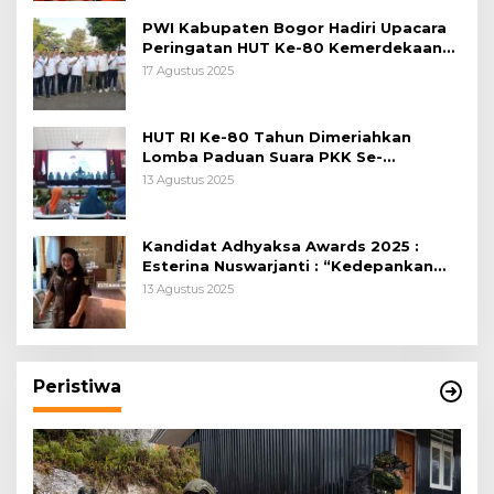
PWI Kabupaten Bogor Hadiri Upacara
Peringatan HUT Ke-80 Kemerdekaan
RI, di Lapangan Tegar Beriman
17 Agustus 2025
HUT RI Ke-80 Tahun Dimeriahkan
Lomba Paduan Suara PKK Se-
Kabupaten Bogor
13 Agustus 2025
Kandidat Adhyaksa Awards 2025 :
Esterina Nuswarjanti : “Kedepankan
Keadilan Restoratif Wujudkan
13 Agustus 2025
Masyarakat Harmonis”
Peristiwa