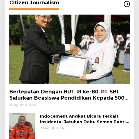
Citizen Journalism
Bertepatan Dengan HUT RI ke-80, PT SBI
Salurkan Beasiswa Pendidikan Kepada 500
Pelajar
20 Agustus 2025
Indocement Angkat Bicara Terkait
Insidental Jatuhan Debu Semen Pabrik
Citeureup
20 Agustus 2025