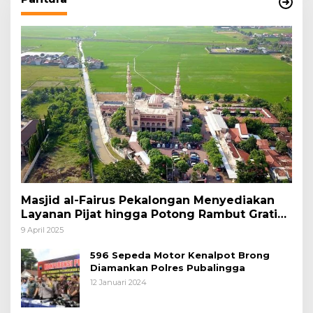
Masjid al-Fairus Pekalongan Menyediakan
Layanan Pijat hingga Potong Rambut Gratis
bagi Pemudik Lebaran 2025
9 April 2025
596 Sepeda Motor Kenalpot Brong
Diamankan Polres Pubalingga
12 Januari 2024