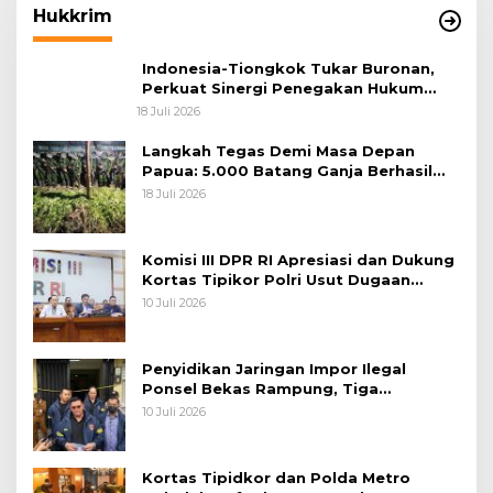
Hukkrim
Indonesia-Tiongkok Tukar Buronan,
Perkuat Sinergi Penegakan Hukum
Lintas Negara
18 Juli 2026
Langkah Tegas Demi Masa Depan
Papua: 5.000 Batang Ganja Berhasil
Diungkap Koops TNI Habema
18 Juli 2026
Komisi III DPR RI Apresiasi dan Dukung
Kortas Tipikor Polri Usut Dugaan
Korupsi Batu Bara
10 Juli 2026
Penyidikan Jaringan Impor Ilegal
Ponsel Bekas Rampung, Tiga
Tersangka Sudah P-21 dan Satu Buron
10 Juli 2026
Kortas Tipidkor dan Polda Metro