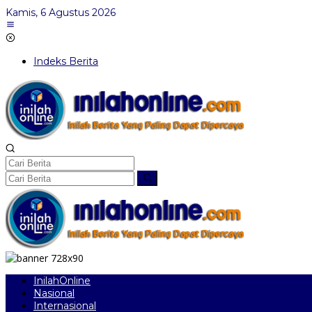
Lewati
Kamis, 6 Agustus 2026
ke
konten
Indeks Berita
InilahOnline
Nasional
Internasional