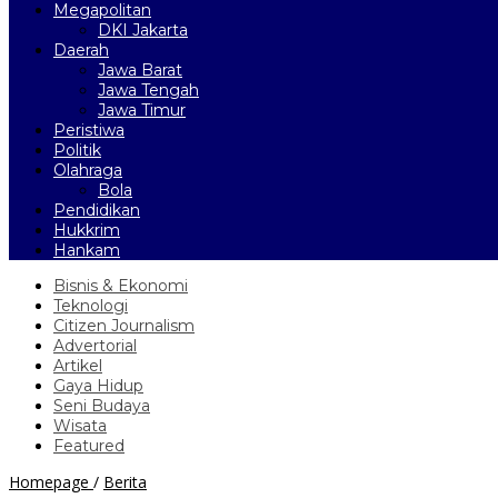
Megapolitan
DKI Jakarta
Daerah
Jawa Barat
Jawa Tengah
Jawa Timur
Peristiwa
Politik
Olahraga
Bola
Pendidikan
Hukkrim
Hankam
Bisnis & Ekonomi
Teknologi
Citizen Journalism
Advertorial
Artikel
Gaya Hidup
Seni Budaya
Wisata
Featured
Sidang
Homepage
/
Berita