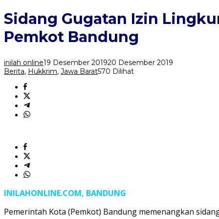
Gugatan
Izin
Sidang Gugatan Izin Ling
Lingkungan
Rumah
Pemkot Bandung
Deret
Tamansari,
PTUN
inilah online
19 Desember 2019
20 Desember 2019
Menangkan
Berita
,
Hukkrim
,
Jawa Barat
570 Dilihat
Pemkot
Bandung
INILAHONLINE.COM, BANDUNG
Pemerintah Kota (Pemkot) Bandung memenangkan sidang 