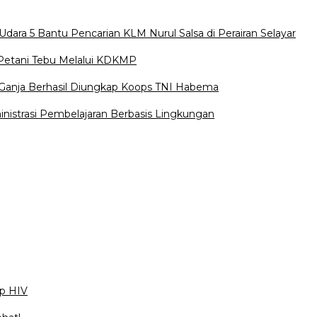
ara 5 Bantu Pencarian KLM Nurul Salsa di Perairan Selayar
Petani Tebu Melalui KDKMP
Ganja Berhasil Diungkap Koops TNI Habema
istrasi Pembelajaran Berbasis Lingkungan
ap HIV