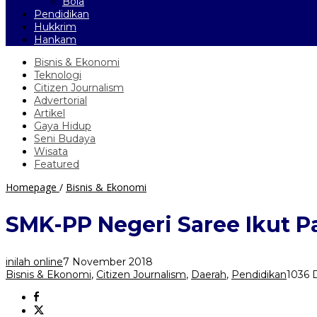
Bola
Pendidikan
Hukkrim
Hankam
Bisnis & Ekonomi
Teknologi
Citizen Journalism
Advertorial
Artikel
Gaya Hidup
Seni Budaya
Wisata
Featured
SMK-
Homepage
/
Bisnis & Ekonomi
PP
Negeri
SMK-PP Negeri Saree Ikut P
Saree
Ikut
Pasar
inilah online
7 November 2018
Tani
Bisnis & Ekonomi
,
Citizen Journalism
,
Daerah
,
Pendidikan
1036 D
Distanbun
Aceh