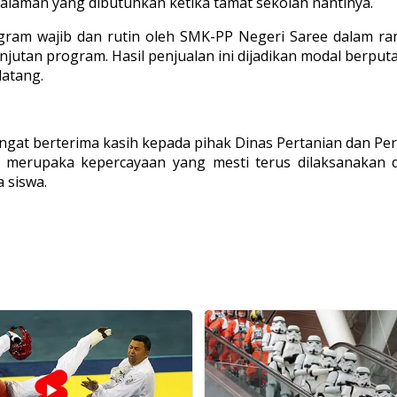
alaman yang dibutuhkan ketika tamat sekolah nantinya.
rogram wajib dan rutin oleh SMK-PP Negeri Saree dalam r
utan program. Hasil penjualan ini dijadikan modal berputar
atang.
gat berterima kasih kepada pihak Dinas Pertanian dan P
ni merupaka kepercayaan yang mesti terus dilaksanakan d
 siswa.