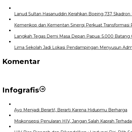
Lanud Sultan Hasanuddin Kerahkan Boeing 737 Skadron Ud
Kemenkop dan Kementan Sinergi Perkuat Transformasi 
Langkah Tegas Demi Masa Depan Papua: 5.000 Batang 
Lima Sekolah Jadi Lokasi Pendampingan Menyusun Admin
Komentar
Infografis
Ayo Menjadi Berarti!, Berarti Karena Hidupmu Berharga
Miskonsepsi Penularan HIV, Jangan Salah Kaprah Terhad