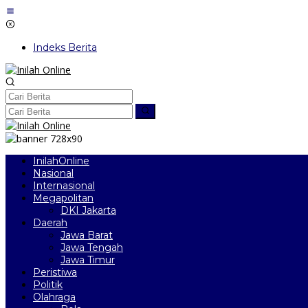
Lewati
ke
konten
Indeks Berita
InilahOnline
Nasional
Internasional
Megapolitan
DKI Jakarta
Daerah
Jawa Barat
Jawa Tengah
Jawa Timur
Peristiwa
Politik
Olahraga