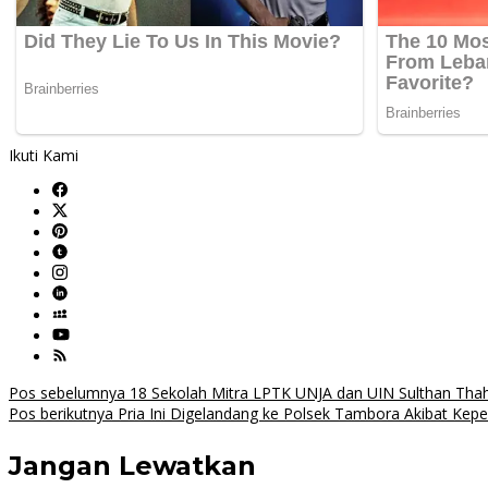
Ikuti Kami
Navigasi
Pos sebelumnya
18 Sekolah Mitra LPTK UNJA dan UIN Sulthan Thaha
Pos berikutnya
Pria Ini Digelandang ke Polsek Tambora Akibat Kep
pos
Jangan Lewatkan