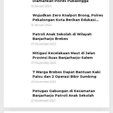
Diamankan Polres Pubalingga
12 Januari 2024
Wujudkan Zero Knalpot Brong, Polres
Pekalongan Kota Berikan Edukasi
Kepada Pelajar
12 Januari 2024
Patroli Anak Sekolah di Wilayah
Banjarharjo Brebes
27 November 2023
Mitigasi Kecelakaan Maut di Jalan
Provinsi Ruas Banjarharjo-Salem
27 November 2023
7 Warga Brebes Dapat Bantuan Kaki
Palsu dan 2 Operasi Bibir Sumbing
25 November 2023
Petugas Gabungan di Kecamatan
Banjarharjo Patroli Anak Sekolah
21 November 2023