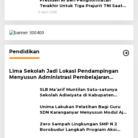
Terakhir Untuk Tiga Prajurit TNI Saat
Persemayaman di Bandara Soekarno-
6 April 2026
Hatta
Pendidikan
Lima Sekolah Jadi Lokasi Pendampingan
Menyusun Administrasi Pembelajaran
Berbasis Lingkungan
SLB Ma’arif Muntilan Satu-satunya
Sekolah Adiwiyata di Kabupaten
Magelang
Unima Lakukan Pelatihan Bagi Guru
SDN Karanganyar Menyusun Modul Ajar
Berbasis Adiwiyata
Zero Sampah Lingkungan SMP N 2
Borobudur Langkah Program Aksi
Janaka