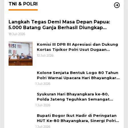
TNI & POLRI
Langkah Tegas Demi Masa Depan Papua:
5.000 Batang Ganja Berhasil Diungkap
Koops TNI Habema
18 Juli 2026
Komisi III DPR RI Apresiasi dan Dukung
Kortas Tipikor Polri Usut Dugaan
Korupsi Batu Bara
10 Juli 2026
Kolone Senjata Bentuk Logo 80 Tahun
Polri Warnai Upacara Hari Bhayangkara
ke-80
1 Juli 2026
Syukuran Hari Bhayangkara ke-80,
Polda Jateng Teguhkan Semangat
Pengabdian dan Pererat Kebersamaan
1 Juli 2026
Bupati Bogor Ikut Hadir di Peringatan
HUT Ke-80 Bhayangkara, Sinergi Polri
dan Pemkab Bogor Jadi Kunci Menjaga
1 Juli 2026