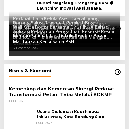
Bupati Magelang Grengseng Pamuji
Launching Inovasi Aksi Janaka
Program Sekolah Adiwiyata
Perkuat Tata Kelola Aset Daerah yang
Dorong Salusi Regional, Pemkot Bogor
Transparan dan Akuntabel Pemkot Bogor
Wali Kota Bogor bersama Dirut INKA Bahas
Teknologi
Dukung Pengolahan Sampah Jadi Energi Listrik
Luncurkan SIMASDA
Aplikasi Pelayanan Pengaduan Reserse Resmi
8 Juli 2026
Trase Uji Coba
Menuju Sampah Jadi Listrik, Pemkot Bogor
8 April 2026
Diluncurkan: Masyarakat Kini Bisa Mengadu
7 Januari 2026
Mantapkan Kerja Sama PSEL
Lebih Cepat, Mudah, dan Terintegrasi
12 Desember 2025
4 Desember 2025
Bisnis & Ekonomi
Kemenkop dan Kementan Sinergi Perkuat
Transformasi Petani Tebu Melalui KDKMP
18 Juli 2026
Usung Diplomasi Kopi hingga
Inklusivitas, Kota Bandung Siap
Sambut 25 Duta Besar di Festival Asia
10 Juli 2026
Afrika 2026