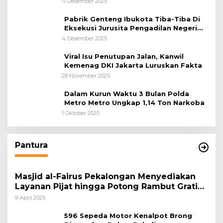
11 Desember 2025
Pabrik Genteng Ibukota Tiba-Tiba Di
Eksekusi Jurusita Pengadilan Negeri
Tangerang, Diduga Cacat Hukum Sejak
4 Desember 2025
Awal
Viral Isu Penutupan Jalan, Kanwil
Kemenag DKI Jakarta Luruskan Fakta
28 November 2025
Dalam Kurun Waktu 3 Bulan Polda
Metro Metro Ungkap 1,14 Ton Narkoba
1 Oktober 2025
Pantura
Masjid al-Fairus Pekalongan Menyediakan
Layanan Pijat hingga Potong Rambut Gratis
bagi Pemudik Lebaran 2025
9 April 2025
596 Sepeda Motor Kenalpot Brong