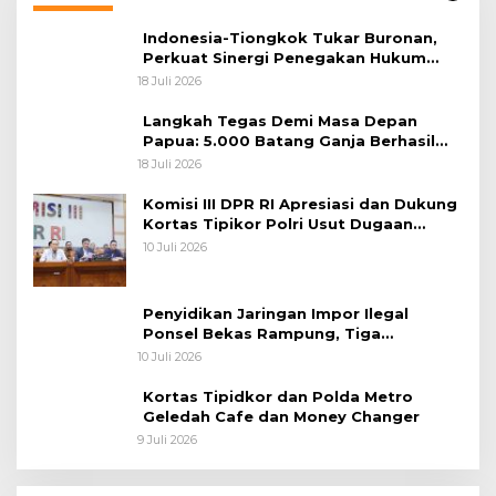
Indonesia-Tiongkok Tukar Buronan,
Perkuat Sinergi Penegakan Hukum
Lintas Negara
18 Juli 2026
Langkah Tegas Demi Masa Depan
Papua: 5.000 Batang Ganja Berhasil
Diungkap Koops TNI Habema
18 Juli 2026
Komisi III DPR RI Apresiasi dan Dukung
Kortas Tipikor Polri Usut Dugaan
Korupsi Batu Bara
10 Juli 2026
Penyidikan Jaringan Impor Ilegal
Ponsel Bekas Rampung, Tiga
Tersangka Sudah P-21 dan Satu Buron
10 Juli 2026
Kortas Tipidkor dan Polda Metro
Geledah Cafe dan Money Changer
9 Juli 2026