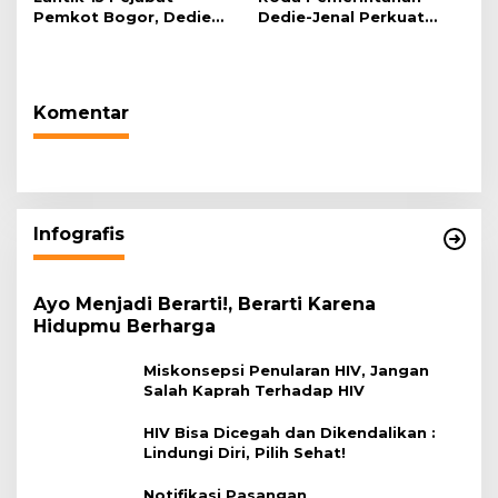
Pemkot Bogor, Dedie
Dedie-Jenal Perkuat
Rachim: Laksanakan
Kebijakan Lingkungan
Tugas Sesuai Harapan
Hidup dari Hulu hingga
Masyarakat
Hilir
Komentar
Infografis
Ayo Menjadi Berarti!, Berarti Karena
Hidupmu Berharga
Miskonsepsi Penularan HIV, Jangan
Salah Kaprah Terhadap HIV
HIV Bisa Dicegah dan Dikendalikan :
Lindungi Diri, Pilih Sehat!
Notifikasi Pasangan