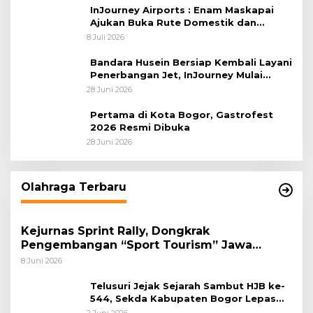
InJourney Airports : Enam Maskapai
Ajukan Buka Rute Domestik dan
Internasional dari Bandara Husein
8 Juli 2026
Sastranegara
Bandara Husein Bersiap Kembali Layani
Penerbangan Jet, InJourney Mulai
Tahap Optimalisasi
28 Juni 2026
Pertama di Kota Bogor, Gastrofest
2026 Resmi Dibuka
28 Juni 2026
Olahraga Terbaru
Kejurnas Sprint Rally, Dongkrak
Pengembangan “Sport Tourism” Jawa
Tengah
8 Juni 2026
Telusuri Jejak Sejarah Sambut HJB ke-
544, Sekda Kabupaten Bogor Lepas
Gowes Napak Tilas Bogor
2 Juni 2026