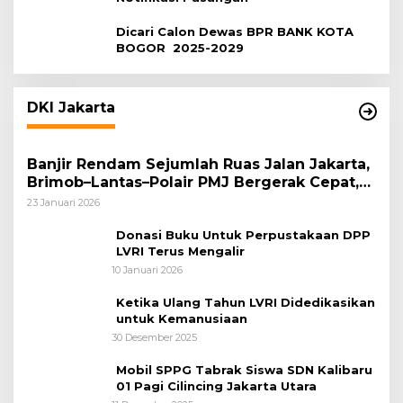
Dicari Calon Dewas BPR BANK KOTA
BOGOR 2025-2029
DKI Jakarta
Banjir Rendam Sejumlah Ruas Jalan Jakarta,
Brimob–Lantas–Polair PMJ Bergerak Cepat,
Polri Siagakan 128.247 Personel Secara
23 Januari 2026
Nasional
Donasi Buku Untuk Perpustakaan DPP
LVRI Terus Mengalir
10 Januari 2026
Ketika Ulang Tahun LVRI Didedikasikan
untuk Kemanusiaan
30 Desember 2025
Mobil SPPG Tabrak Siswa SDN Kalibaru
01 Pagi Cilincing Jakarta Utara