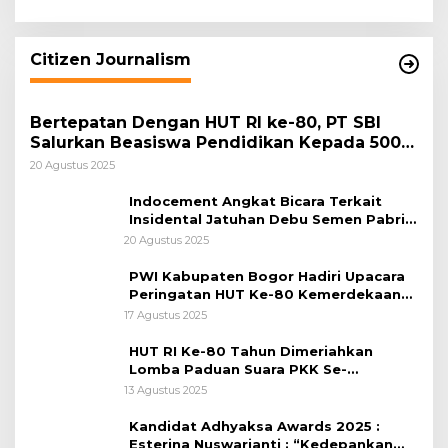
Keamanan Daerah
Citizen Journalism
Bertepatan Dengan HUT RI ke-80, PT SBI
Salurkan Beasiswa Pendidikan Kepada 500
Pelajar
20 Agustus 2025
Indocement Angkat Bicara Terkait
Insidental Jatuhan Debu Semen Pabrik
Citeureup
20 Agustus 2025
PWI Kabupaten Bogor Hadiri Upacara
Peringatan HUT Ke-80 Kemerdekaan
RI, di Lapangan Tegar Beriman
17 Agustus 2025
HUT RI Ke-80 Tahun Dimeriahkan
Lomba Paduan Suara PKK Se-
Kabupaten Bogor
13 Agustus 2025
Kandidat Adhyaksa Awards 2025 :
Esterina Nuswarjanti : “Kedepankan