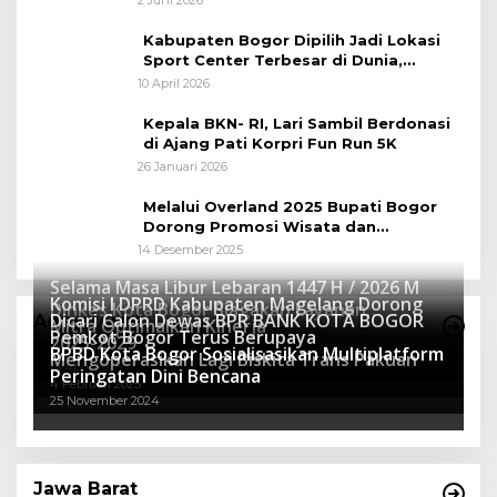
Kabupaten Bogor Dipilih Jadi Lokasi
Sport Center Terbesar di Dunia,
Peluang Tingkatkan Pertumbuhan
10 April 2026
Ekonomi Baru
Kepala BKN- RI, Lari Sambil Berdonasi
di Ajang Pati Korpri Fun Run 5K
26 Januari 2026
Melalui Overland 2025 Bupati Bogor
Dorong Promosi Wisata dan
Pelestarian Alam
14 Desember 2025
Selama Masa Libur Lebaran 1447 H / 2026 M
Komisi I DPRD Kabupaten Magelang Dorong
Dinkes Kota Bogor Siagakan Layanan
Dicari Calon Dewas BPR BANK KOTA BOGOR
Advertorial
Mitra Optimalkan Kinerja
Kesehatan
Pemkot Bogor Terus Berupaya
16 Maret 2026
2025-2029
BPBD Kota Bogor Sosialisasikan Multiplatform
27 Mei 2025
Mengoperasikan Lagi Biskita Trans Pakuan
15 April 2025
Peringatan Dini Bencana
4 Februari 2025
25 November 2024
Jawa Barat