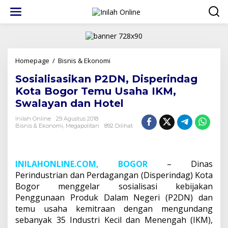
Lewati
ke
konten
Sosialisasikan
Homepage
/
Bisnis & Ekonomi
P2DN,
Sosialisasikan P2DN, Disperindag
Disperindag
Kota
Kota Bogor Temu Usaha IKM,
Bogor
Swalayan dan Hotel
Temu
Usaha
Inilah Online
29 Agustus 2018
IKM,
Bisnis & Ekonomi
,
Megapolitan
892 Dilihat
Swalayan
dan
Hotel
INILAHONLINE.COM, BOGOR
– Dinas
Perindustrian dan Perdagangan (Disperindag) Kota
Bogor menggelar sosialisasi kebijakan
Penggunaan Produk Dalam Negeri (P2DN) dan
temu usaha kemitraan dengan mengundang
sebanyak 35 Industri Kecil dan Menengah (IKM),