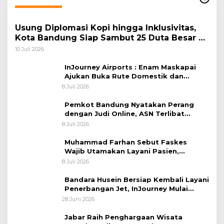
Usung Diplomasi Kopi hingga Inklusivitas,
Kota Bandung Siap Sambut 25 Duta Besar di
Festival Asia Afrika 2026
10 Juli 2026
InJourney Airports : Enam Maskapai
Ajukan Buka Rute Domestik dan
Internasional dari Bandara Husein
8 Juli 2026
Sastranegara
Pemkot Bandung Nyatakan Perang
dengan Judi Online, ASN Terlibat
Terancam Dipecat Tidak Hormat
8 Juli 2026
Muhammad Farhan Sebut Faskes
Wajib Utamakan Layani Pasien,
Penolakan akan Berujung Sanksi Tegas
8 Juli 2026
Bandara Husein Bersiap Kembali Layani
Penerbangan Jet, InJourney Mulai
Tahap Optimalisasi
28 Juni 2026
Jabar Raih Penghargaan Wisata