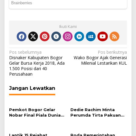
Ikuti Kami
Navigasi
Pos sebelumnya
Pos berikutnya
Disnaker Kabupaten Bogor
Wako Bogor Ajak Generasi
pos
Gelar Bursa Kerja 2018, Ada
Milenial Lestarikan KUL
1.500 Posisi dari 40
Perusahaan
Jangan Lewatkan
Pemkot Bogor Gelar
Dedie Rachim Minta
Nobar Final Piala Dunia
Perumda Tirta Pakuan
2026 di Plaza Balai Kota
Salurkan Air Bersih bagi
Warga Terdampak
Kekeringan
Lantik 15 Pejabat
Roda Pemerintahan