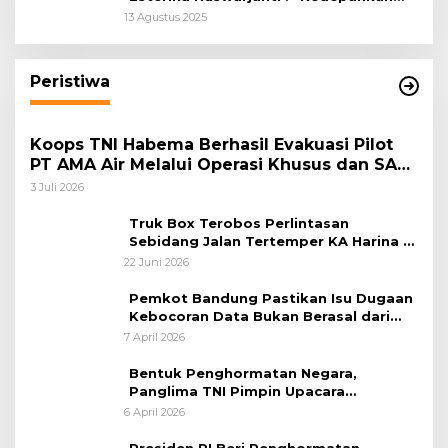
Keadilan Restoratif Wujudkan
13 Agustus 2025
Masyarakat Harmonis”
Peristiwa
Koops TNI Habema Berhasil Evakuasi Pilot
PT AMA Air Melalui Operasi Khusus dan SAR
Taktis
3 Juli 2026
Truk Box Terobos Perlintasan
Sebidang Jalan Tertemper KA Harina di
Jalan Stasiun Poncol-Jrakah Semarang
22 Juni 2026
Pemkot Bandung Pastikan Isu Dugaan
Kebocoran Data Bukan Berasal dari
Server Disdukcapil
7 April 2026
Bentuk Penghormatan Negara,
Panglima TNI Pimpin Upacara
Pemakaman Militer
6 April 2026
Presiden RI Beri Penghormatan