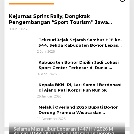
Kejurnas Sprint Rally, Dongkrak
Pengembangan “Sport Tourism” Jawa
Tengah
8 Juni 2026
Telusuri Jejak Sejarah Sambut HJB ke-
544, Sekda Kabupaten Bogor Lepas
Gowes Napak Tilas Bogor
2 Juni 2026
Kabupaten Bogor Dipilih Jadi Lokasi
Sport Center Terbesar di Dunia,
Peluang Tingkatkan Pertumbuhan
10 April 2026
Ekonomi Baru
Kepala BKN- RI, Lari Sambil Berdonasi
di Ajang Pati Korpri Fun Run 5K
26 Januari 2026
Melalui Overland 2025 Bupati Bogor
Dorong Promosi Wisata dan
Pelestarian Alam
14 Desember 2025
Selama Masa Libur Lebaran 1447 H / 2026 M
Komisi I DPRD Kabupaten Magelang Dorong