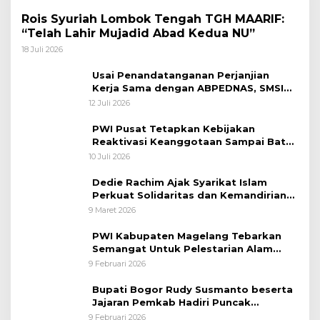
Rois Syuriah Lombok Tengah TGH MAARIF:
“Telah Lahir Mujadid Abad Kedua NU”
18 Juli 2026
Usai Penandatanganan Perjanjian
Kerja Sama dengan ABPEDNAS, SMSI
Bergerak Bentuk Pokja News Room
12 Juli 2026
Jaga Desa Dimulai dari Propinsi Bali
PWI Pusat Tetapkan Kebijakan
Reaktivasi Keanggotaan Sampai Batas
31 Desember 2026
10 Juli 2026
Dedie Rachim Ajak Syarikat Islam
Perkuat Solidaritas dan Kemandirian
Ekonomi
9 Maret 2026
PWI Kabupaten Magelang Tebarkan
Semangat Untuk Pelestarian Alam
Melalui Tanam Pohon dan Melepas
9 Februari 2026
Burung
Bupati Bogor Rudy Susmanto beserta
Jajaran Pemkab Hadiri Puncak
Peringatan HPN 2026 di Graha
9 Februari 2026