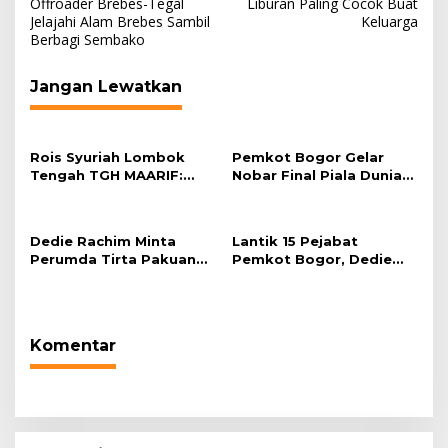
Offroader Brebes-Tegal
Liburan Paling Cocok Buat
Jelajahi Alam Brebes Sambil
Keluarga
Berbagi Sembako
Jangan Lewatkan
Rois Syuriah Lombok
Pemkot Bogor Gelar
Tengah TGH MAARIF:
Nobar Final Piala Dunia
“Telah Lahir Mujadid
2026 di Plaza Balai Kota
Abad Kedua NU”
Dedie Rachim Minta
Lantik 15 Pejabat
Perumda Tirta Pakuan
Pemkot Bogor, Dedie
Salurkan Air Bersih bagi
Rachim: Laksanakan
Warga Terdampak
Tugas Sesuai Harapan
Kekeringan
Masyarakat
Komentar