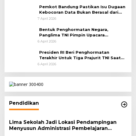
Pemkot Bandung Pastikan Isu Dugaan
Kebocoran Data Bukan Berasal dari
Server Disdukcapil
7 April 2026
Bentuk Penghormatan Negara,
Panglima TNI Pimpin Upacara
Pemakaman Militer
6 April 2026
Presiden RI Beri Penghormatan
Terakhir Untuk Tiga Prajurit TNI Saat
Persemayaman di Bandara Soekarno-
6 April 2026
Hatta
Pendidikan
Lima Sekolah Jadi Lokasi Pendampingan
Menyusun Administrasi Pembelajaran
Berbasis Lingkungan