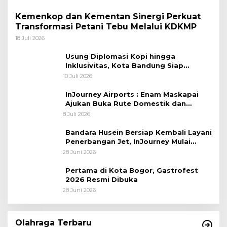
Kemenkop dan Kementan Sinergi Perkuat
Transformasi Petani Tebu Melalui KDKMP
18 Juli 2026
Usung Diplomasi Kopi hingga
Inklusivitas, Kota Bandung Siap
Sambut 25 Duta Besar di Festival Asia
10 Juli 2026
Afrika 2026
InJourney Airports : Enam Maskapai
Ajukan Buka Rute Domestik dan
Internasional dari Bandara Husein
8 Juli 2026
Sastranegara
Bandara Husein Bersiap Kembali Layani
Penerbangan Jet, InJourney Mulai
Tahap Optimalisasi
28 Juni 2026
Pertama di Kota Bogor, Gastrofest
2026 Resmi Dibuka
28 Juni 2026
Olahraga Terbaru