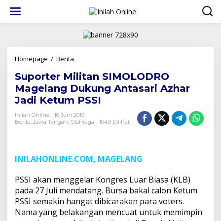
Lewati
ke
konten
Suporter
Homepage
/
Berita
Militan
Suporter Militan SIMOLODRO
SIMOLODRO
Magelang
Magelang Dukung Antasari Azhar
Dukung
Jadi Ketum PSSI
Antasari
Azhar
Inilah Online
16 Juni 2019
Jadi
Berita
,
Jawa Tengah
,
Olahraga
1049 Dilihat
Ketum
PSSI
INILAHONLINE.COM, MAGELANG
PSSI akan menggelar Kongres Luar Biasa (KLB)
pada 27 Juli mendatang. Bursa bakal calon Ketum
PSSI semakin hangat dibicarakan para voters.
Nama yang belakangan mencuat untuk memimpin