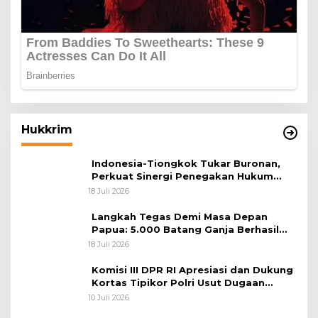
Hukkrim
Indonesia-Tiongkok Tukar Buronan,
Perkuat Sinergi Penegakan Hukum
Lintas Negara
18 Juli 2026
Langkah Tegas Demi Masa Depan
Papua: 5.000 Batang Ganja Berhasil
Diungkap Koops TNI Habema
18 Juli 2026
Komisi III DPR RI Apresiasi dan Dukung
Kortas Tipikor Polri Usut Dugaan
Korupsi Batu Bara
10 Juli 2026