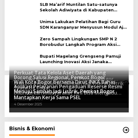
SLB Ma’arif Muntilan Satu-satunya
Sekolah Adiwiyata di Kabupaten
Magelang
Unima Lakukan Pelatihan Bagi Guru
SDN Karanganyar Menyusun Modul Ajar
Berbasis Adiwiyata
Zero Sampah Lingkungan SMP N 2
Borobudur Langkah Program Aksi
Janaka
Bupati Magelang Grengseng Pamuji
Launching Inovasi Aksi Janaka
Program Sekolah Adiwiyata
Perkuat Tata Kelola Aset Daerah yang
Dorong Salusi Regional, Pemkot Bogor
Transparan dan Akuntabel Pemkot Bogor
Wali Kota Bogor bersama Dirut INKA Bahas
Teknologi
Dukung Pengolahan Sampah Jadi Energi Listrik
Luncurkan SIMASDA
Aplikasi Pelayanan Pengaduan Reserse Resmi
8 Juli 2026
Trase Uji Coba
Menuju Sampah Jadi Listrik, Pemkot Bogor
8 April 2026
Diluncurkan: Masyarakat Kini Bisa Mengadu
7 Januari 2026
Mantapkan Kerja Sama PSEL
Lebih Cepat, Mudah, dan Terintegrasi
12 Desember 2025
4 Desember 2025
Bisnis & Ekonomi