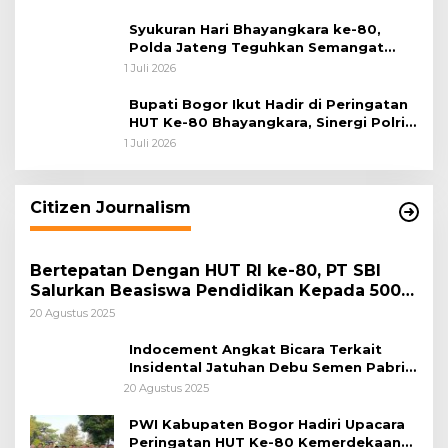
Syukuran Hari Bhayangkara ke-80,
Polda Jateng Teguhkan Semangat
Pengabdian dan Pererat Kebersamaan
1 Juli 2026
Bupati Bogor Ikut Hadir di Peringatan
HUT Ke-80 Bhayangkara, Sinergi Polri
dan Pemkab Bogor Jadi Kunci Menjaga
1 Juli 2026
Keamanan Daerah
Citizen Journalism
Bertepatan Dengan HUT RI ke-80, PT SBI
Salurkan Beasiswa Pendidikan Kepada 500
Pelajar
20 Agustus 2025
Indocement Angkat Bicara Terkait
Insidental Jatuhan Debu Semen Pabrik
Citeureup
20 Agustus 2025
PWI Kabupaten Bogor Hadiri Upacara
Peringatan HUT Ke-80 Kemerdekaan