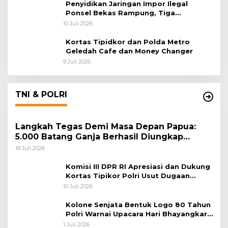
Penyidikan Jaringan Impor Ilegal
Ponsel Bekas Rampung, Tiga
Tersangka Sudah P-21 dan Satu Buron
10 Juli 2026
Kortas Tipidkor dan Polda Metro
Geledah Cafe dan Money Changer
9 Juli 2026
TNI & POLRI
Langkah Tegas Demi Masa Depan Papua:
5.000 Batang Ganja Berhasil Diungkap
Koops TNI Habema
18 Juli 2026
Komisi III DPR RI Apresiasi dan Dukung
Kortas Tipikor Polri Usut Dugaan
Korupsi Batu Bara
10 Juli 2026
Kolone Senjata Bentuk Logo 80 Tahun
Polri Warnai Upacara Hari Bhayangkara
ke-80
1 Juli 2026