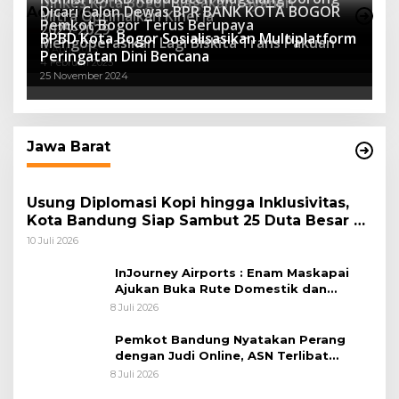
Dinkes Kota Bogor Siagakan Layanan
Dicari Calon Dewas BPR BANK KOTA BOGOR
Advertorial
Mitra Optimalkan Kinerja
Kesehatan
Pemkot Bogor Terus Berupaya
16 Maret 2026
2025-2029
BPBD Kota Bogor Sosialisasikan Multiplatform
27 Mei 2025
Mengoperasikan Lagi Biskita Trans Pakuan
15 April 2025
Peringatan Dini Bencana
4 Februari 2025
25 November 2024
Jawa Barat
Usung Diplomasi Kopi hingga Inklusivitas,
Kota Bandung Siap Sambut 25 Duta Besar di
Festival Asia Afrika 2026
10 Juli 2026
InJourney Airports : Enam Maskapai
Ajukan Buka Rute Domestik dan
Internasional dari Bandara Husein
8 Juli 2026
Sastranegara
Pemkot Bandung Nyatakan Perang
dengan Judi Online, ASN Terlibat
Terancam Dipecat Tidak Hormat
8 Juli 2026