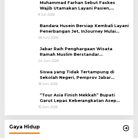
Muhammad Farhan Sebut Faskes
Wajib Utamakan Layani Pasien,
Penolakan akan Berujung Sanksi Tegas
8 Juli 2026
Bandara Husein Bersiap Kembali Layani
Penerbangan Jet, InJourney Mulai
Tahap Optimalisasi
28 Juni 2026
Jabar Raih Penghargaan Wisata
Ramah Muslim Berstandar
Internasional
24 Juni 2026
Siswa yang Tidak Tertampung di
Sekolah Negeri, Pemprov Jabar
Siapkan Bantuan Dana Pendidikan
18 Juni 2026
untuk Sekolah Swasta
“Tour Asia Finish Mekkah” Bupati
Garut Lepas Keberangkatan Asep
Akung
16 Juni 2026
Gaya Hidup