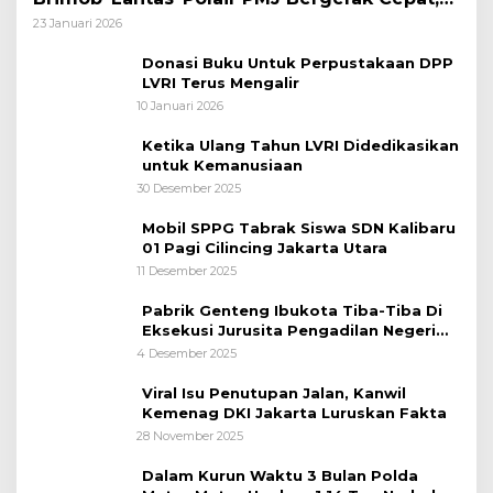
Polri Siagakan 128.247 Personel Secara
23 Januari 2026
Nasional
Donasi Buku Untuk Perpustakaan DPP
LVRI Terus Mengalir
10 Januari 2026
Ketika Ulang Tahun LVRI Didedikasikan
untuk Kemanusiaan
30 Desember 2025
Mobil SPPG Tabrak Siswa SDN Kalibaru
01 Pagi Cilincing Jakarta Utara
11 Desember 2025
Pabrik Genteng Ibukota Tiba-Tiba Di
Eksekusi Jurusita Pengadilan Negeri
Tangerang, Diduga Cacat Hukum Sejak
4 Desember 2025
Awal
Viral Isu Penutupan Jalan, Kanwil
Kemenag DKI Jakarta Luruskan Fakta
28 November 2025
Dalam Kurun Waktu 3 Bulan Polda