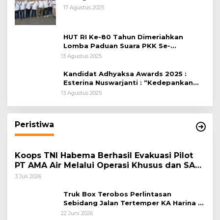
RI, di Lapangan Tegar Beriman
17 Agustus 2025
HUT RI Ke-80 Tahun Dimeriahkan
Lomba Paduan Suara PKK Se-
Kabupaten Bogor
13 Agustus 2025
Kandidat Adhyaksa Awards 2025 :
Esterina Nuswarjanti : “Kedepankan
Keadilan Restoratif Wujudkan
13 Agustus 2025
Masyarakat Harmonis”
Peristiwa
Koops TNI Habema Berhasil Evakuasi Pilot
PT AMA Air Melalui Operasi Khusus dan SAR
Taktis
3 Juli 2026
Truk Box Terobos Perlintasan
Sebidang Jalan Tertemper KA Harina di
Jalan Stasiun Poncol-Jrakah Semarang
22 Juni 2026