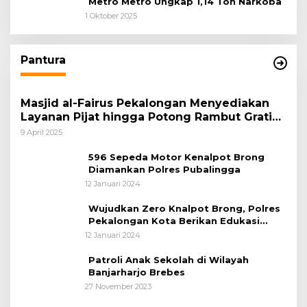
Metro Metro Ungkap 1,14 Ton Narkoba
1 Oktober 2025
Pantura
Masjid al-Fairus Pekalongan Menyediakan
Layanan Pijat hingga Potong Rambut Gratis
bagi Pemudik Lebaran 2025
9 April 2025
596 Sepeda Motor Kenalpot Brong
Diamankan Polres Pubalingga
12 Januari 2024
Wujudkan Zero Knalpot Brong, Polres
Pekalongan Kota Berikan Edukasi
Kepada Pelajar
12 Januari 2024
Patroli Anak Sekolah di Wilayah
Banjarharjo Brebes
27 November 2023