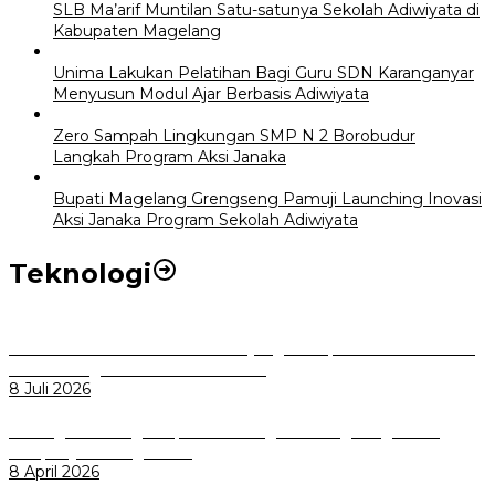
SLB Ma’arif Muntilan Satu-satunya Sekolah Adiwiyata di
Kabupaten Magelang
Unima Lakukan Pelatihan Bagi Guru SDN Karanganyar
Menyusun Modul Ajar Berbasis Adiwiyata
Zero Sampah Lingkungan SMP N 2 Borobudur
Langkah Program Aksi Janaka
Bupati Magelang Grengseng Pamuji Launching Inovasi
Aksi Janaka Program Sekolah Adiwiyata
Teknologi
Perkuat Tata Kelola Aset Daerah yang Transparan dan Akuntabel
Pemkot Bogor Luncurkan SIMASDA
8 Juli 2026
Dorong Salusi Regional, Pemkot Bogor Dukung Pengolahan
Sampah Jadi Energi Listrik
8 April 2026