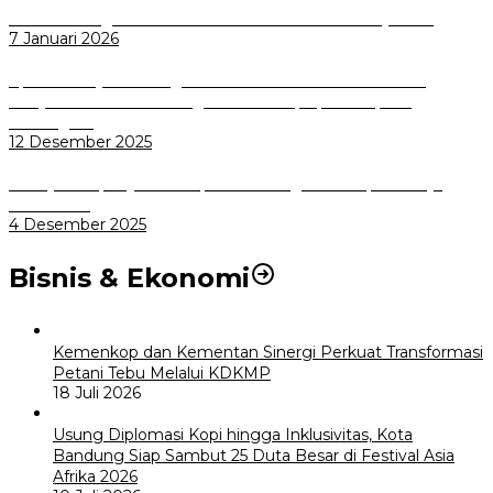
Wali Kota Bogor bersama Dirut INKA Bahas Trase Uji Coba
7 Januari 2026
Aplikasi Pelayanan Pengaduan Reserse Resmi Diluncurkan:
Masyarakat Kini Bisa Mengadu Lebih Cepat, Mudah, dan
Terintegrasi
12 Desember 2025
Menuju Sampah Jadi Listrik, Pemkot Bogor Mantapkan Kerja
Sama PSEL
4 Desember 2025
Bisnis & Ekonomi
Kemenkop dan Kementan Sinergi Perkuat Transformasi
Petani Tebu Melalui KDKMP
18 Juli 2026
Usung Diplomasi Kopi hingga Inklusivitas, Kota
Bandung Siap Sambut 25 Duta Besar di Festival Asia
Afrika 2026