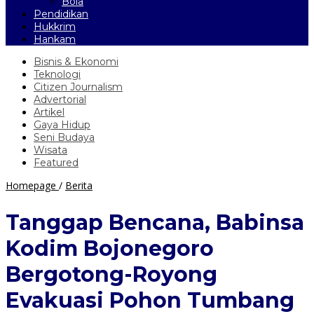
Bola
Pendidikan
Hukkrim
Hankam
Bisnis & Ekonomi
Teknologi
Citizen Journalism
Advertorial
Artikel
Gaya Hidup
Seni Budaya
Wisata
Featured
Tanggap
Homepage
/
Berita
Bencana,
Babinsa
Tanggap Bencana, Babinsa
Kodim
Bojonegoro
Kodim Bojonegoro
Bergotong-
Royong
Bergotong-Royong
Evakuasi
Pohon
Evakuasi Pohon Tumbang
Tumbang