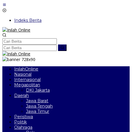
Lewati
ke
konten
Indeks Berita
InilahOnline
Nasional
Internasional
Megapolitan
DKI Jakarta
Daerah
Jawa Barat
Jawa Tengah
Jawa Timur
Peristiwa
Politik
Olahraga