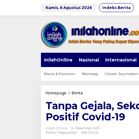
Lewati
ke
Kamis, 6 Agustus 2026
Indeks Berita
konten
InilahOnline
Nasional
Internasional
Bisnis & Ekonomi
Teknologi
Citizen Journalism
Tanpa
Homepage
/
Berita
Gejala,
Tanpa Gejala, Sek
Sekdakot
Bogor
Positif Covid-19
Syarifah
Positif
Covid-
Inilah Online
14 Desember 2020
19
Berita
,
Megapolitan
488 Dilihat