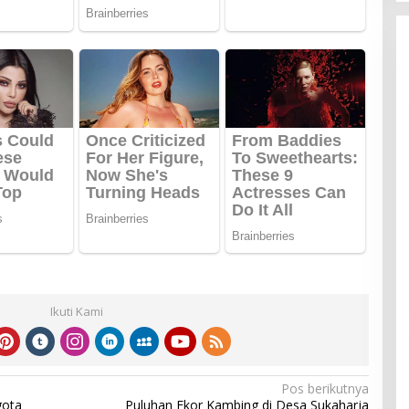
Ikuti Kami
Pos berikutnya
gota
Puluhan Ekor Kambing di Desa Sukaharja