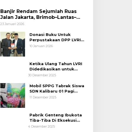
Banjir Rendam Sejumlah Ruas
Jalan Jakarta, Brimob–Lantas–
Polair PMJ Bergerak Cepat, Polri
23 Januari 2026
Siagakan 128.247 Personel Secara
Nasional
Donasi Buku Untuk
Perpustakaan DPP LVRI
Terus Mengalir
10 Januari 2026
Ketika Ulang Tahun LVRI
Didedikasikan untuk
Kemanusiaan
30 Desember 2025
Mobil SPPG Tabrak Siswa
SDN Kalibaru 01 Pagi
Cilincing Jakarta Utara
11 Desember 2025
Pabrik Genteng Ibukota
Tiba-Tiba Di Eksekusi
Jurusita Pengadilan Negeri
4 Desember 2025
Tangerang, Diduga Cacat