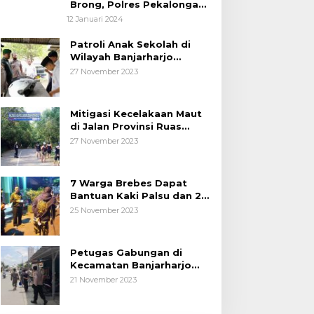
Brong, Polres Pekalongan
Kota Berikan Edukasi
12 Januari 2024
Kepada Pelajar
Patroli Anak Sekolah di
Wilayah Banjarharjo
Brebes
27 November 2023
Mitigasi Kecelakaan Maut
di Jalan Provinsi Ruas
Banjarharjo-Salem
27 November 2023
7 Warga Brebes Dapat
Bantuan Kaki Palsu dan 2
Operasi Bibir Sumbing
25 November 2023
Petugas Gabungan di
Kecamatan Banjarharjo
Patroli Anak Sekolah
21 November 2023