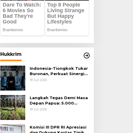
Hukkrim
Indonesia-Tiongkok Tukar
Buronan, Perkuat Sinergi
Penegakan Hukum Lintas
18 Juli 2026
Negara
Langkah Tegas Demi Masa
Depan Papua: 5.000
Batang Ganja Berhasil
18 Juli 2026
Diungkap Koops TNI
Habema
Komisi III DPR RI Apresiasi
dan Dukung Kortas Tipikor