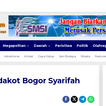
Megapolitan
Daerah
Peristiwa
Politik
Olahra
Advertorial
Artikel
Gaya Hidup
Seni Budaya
Wisata
Feature
dakot Bogor Syarifah