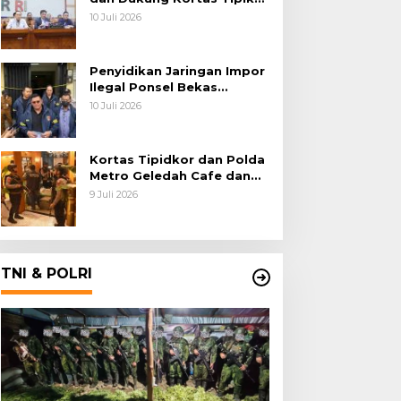
Polri Usut Dugaan Korupsi
10 Juli 2026
Batu Bara
Penyidikan Jaringan Impor
Ilegal Ponsel Bekas
Rampung, Tiga Tersangka
10 Juli 2026
Sudah P-21 dan Satu Buron
Kortas Tipidkor dan Polda
Metro Geledah Cafe dan
Money Changer
9 Juli 2026
TNI & POLRI