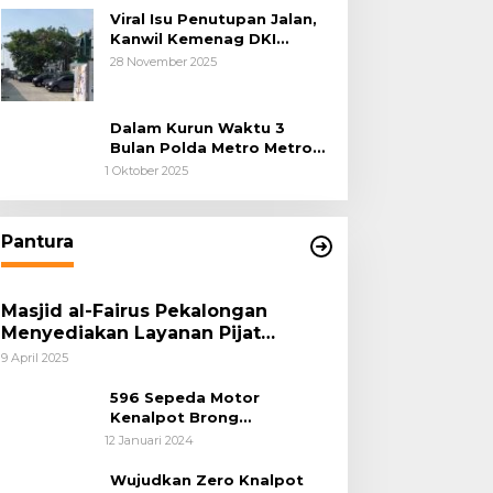
Hukum Sejak Awal
Viral Isu Penutupan Jalan,
Kanwil Kemenag DKI
Jakarta Luruskan Fakta
28 November 2025
Dalam Kurun Waktu 3
Bulan Polda Metro Metro
Ungkap 1,14 Ton Narkoba
1 Oktober 2025
Pantura
Masjid al-Fairus Pekalongan
Menyediakan Layanan Pijat
hingga Potong Rambut Gratis bagi
9 April 2025
Pemudik Lebaran 2025
596 Sepeda Motor
Kenalpot Brong
Diamankan Polres
12 Januari 2024
Pubalingga
Wujudkan Zero Knalpot