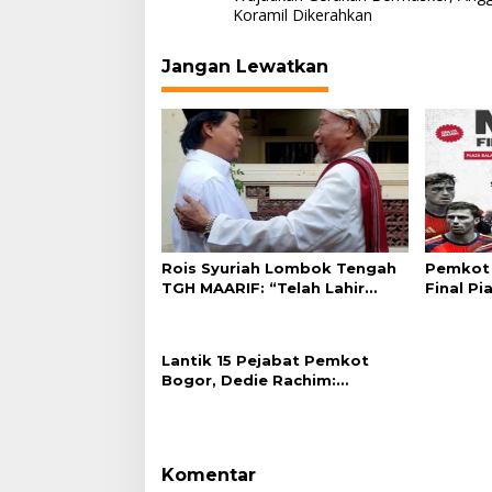
pos
Koramil Dikerahkan
Jangan Lewatkan
Rois Syuriah Lombok Tengah
Pemkot 
TGH MAARIF: “Telah Lahir
Final Pi
Mujadid Abad Kedua NU”
Plaza Ba
Lantik 15 Pejabat Pemkot
Bogor, Dedie Rachim:
Laksanakan Tugas Sesuai
Harapan Masyarakat
Komentar