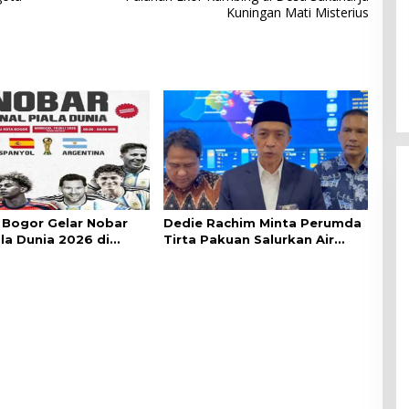
Kuningan Mati Misterius
Bogor Gelar Nobar
Dedie Rachim Minta Perumda
ala Dunia 2026 di
Tirta Pakuan Salurkan Air
lai Kota
Bersih bagi Warga Terdampak
Kekeringan