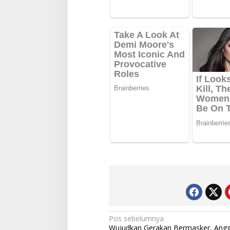
Navigasi
Pos sebelumnya
Wujudkan Gerakan Bermasker, Ang