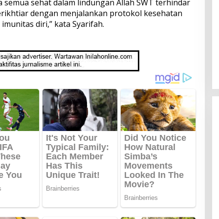
 semua sehat dalam lindungan Allah SWT terhindar
berikhtiar dengan menjalankan protokol kesehatan
munitas diri,” kata Syarifah.