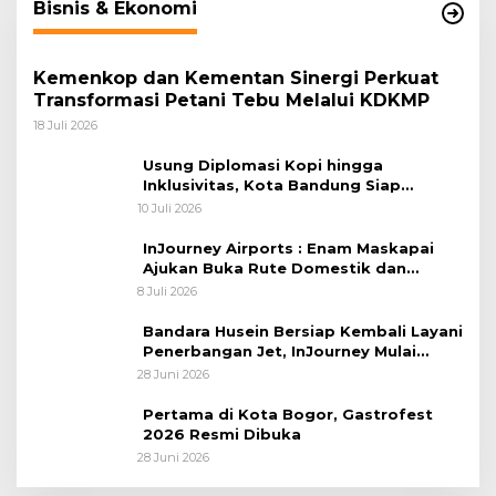
Bisnis & Ekonomi
Kemenkop dan Kementan Sinergi Perkuat
Transformasi Petani Tebu Melalui KDKMP
18 Juli 2026
Usung Diplomasi Kopi hingga
Inklusivitas, Kota Bandung Siap
Sambut 25 Duta Besar di Festival Asia
10 Juli 2026
Afrika 2026
InJourney Airports : Enam Maskapai
Ajukan Buka Rute Domestik dan
Internasional dari Bandara Husein
8 Juli 2026
Sastranegara
Bandara Husein Bersiap Kembali Layani
Penerbangan Jet, InJourney Mulai
Tahap Optimalisasi
28 Juni 2026
Pertama di Kota Bogor, Gastrofest
2026 Resmi Dibuka
28 Juni 2026