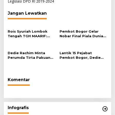
Legislasi DPD RI 2019-2024
Jangan Lewatkan
Rois Syuriah Lombok
Pemkot Bogor Gelar
Tengah TGH MAARIF:
Nobar Final Piala Dunia
“Telah Lahir Mujadid
2026 di Plaza Balai Kota
Abad Kedua NU”
Dedie Rachim Minta
Lantik 15 Pejabat
Perumda Tirta Pakuan
Pemkot Bogor, Dedie
Salurkan Air Bersih bagi
Rachim: Laksanakan
Warga Terdampak
Tugas Sesuai Harapan
Kekeringan
Masyarakat
Komentar
Infografis