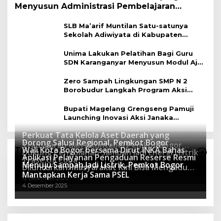
Menyusun Administrasi Pembelajaran
Berbasis Lingkungan
SLB Ma’arif Muntilan Satu-satunya
Sekolah Adiwiyata di Kabupaten
Magelang
Unima Lakukan Pelatihan Bagi Guru
SDN Karanganyar Menyusun Modul Ajar
Berbasis Adiwiyata
Zero Sampah Lingkungan SMP N 2
Borobudur Langkah Program Aksi
Janaka
Bupati Magelang Grengseng Pamuji
Launching Inovasi Aksi Janaka
Program Sekolah Adiwiyata
Perkuat Tata Kelola Aset Daerah yang
Dorong Salusi Regional, Pemkot Bogor
Transparan dan Akuntabel Pemkot Bogor
Wali Kota Bogor bersama Dirut INKA Bahas
Teknologi
Dukung Pengolahan Sampah Jadi Energi Listrik
Luncurkan SIMASDA
Aplikasi Pelayanan Pengaduan Reserse Resmi
8 Juli 2026
Trase Uji Coba
Menuju Sampah Jadi Listrik, Pemkot Bogor
8 April 2026
Diluncurkan: Masyarakat Kini Bisa Mengadu
7 Januari 2026
Mantapkan Kerja Sama PSEL
Lebih Cepat, Mudah, dan Terintegrasi
12 Desember 2025
4 Desember 2025