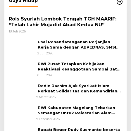
Gaya Hidup
Rois Syuriah Lombok Tengah TGH MAARIF:
“Telah Lahir Mujadid Abad Kedua NU”
18 Juli 2026
Usai Penandatanganan Perjanjian
Kerja Sama dengan ABPEDNAS, SMSI
Bergerak Bentuk Pokja News Room
12 Juli 2026
Jaga Desa Dimulai dari Propinsi Bali
PWI Pusat Tetapkan Kebijakan
Reaktivasi Keanggotaan Sampai Batas
31 Desember 2026
10 Juli 2026
Dedie Rachim Ajak Syarikat Islam
Perkuat Solidaritas dan Kemandirian
Ekonomi
9 Maret 2026
PWI Kabupaten Magelang Tebarkan
Semangat Untuk Pelestarian Alam
Melalui Tanam Pohon dan Melepas
9 Februari 2026
Burung
Bupati Bogor Rudy Susmanto beserta