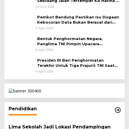
Sebidang Jalan Tertemper KA Harina di
Jalan Stasiun Poncol-Jrakah Semarang
22 Juni 2026
Pemkot Bandung Pastikan Isu Dugaan
Kebocoran Data Bukan Berasal dari
Server Disdukcapil
7 April 2026
Bentuk Penghormatan Negara,
Panglima TNI Pimpin Upacara
Pemakaman Militer
6 April 2026
Presiden RI Beri Penghormatan
Terakhir Untuk Tiga Prajurit TNI Saat
Persemayaman di Bandara Soekarno-
6 April 2026
Hatta
Pendidikan
Lima Sekolah Jadi Lokasi Pendampingan