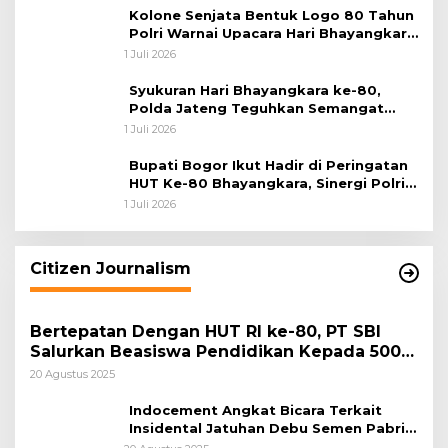
Kolone Senjata Bentuk Logo 80 Tahun
Polri Warnai Upacara Hari Bhayangkara
ke-80
1 Juli 2026
Syukuran Hari Bhayangkara ke-80,
Polda Jateng Teguhkan Semangat
Pengabdian dan Pererat Kebersamaan
1 Juli 2026
Bupati Bogor Ikut Hadir di Peringatan
HUT Ke-80 Bhayangkara, Sinergi Polri
dan Pemkab Bogor Jadi Kunci Menjaga
1 Juli 2026
Keamanan Daerah
Citizen Journalism
Bertepatan Dengan HUT RI ke-80, PT SBI
Salurkan Beasiswa Pendidikan Kepada 500
Pelajar
20 Agustus 2025
Indocement Angkat Bicara Terkait
Insidental Jatuhan Debu Semen Pabrik
Citeureup