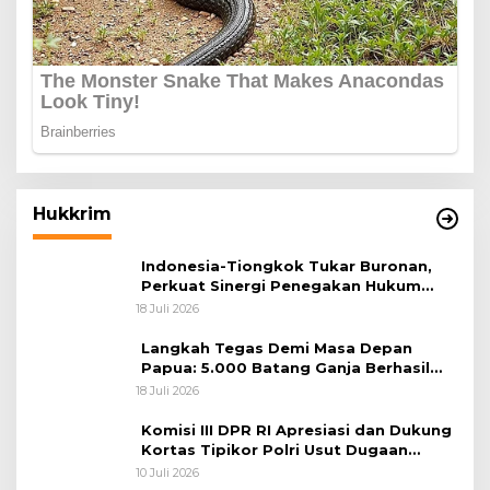
Hukkrim
Indonesia-Tiongkok Tukar Buronan,
Perkuat Sinergi Penegakan Hukum
Lintas Negara
18 Juli 2026
Langkah Tegas Demi Masa Depan
Papua: 5.000 Batang Ganja Berhasil
Diungkap Koops TNI Habema
18 Juli 2026
Komisi III DPR RI Apresiasi dan Dukung
Kortas Tipikor Polri Usut Dugaan
Korupsi Batu Bara
10 Juli 2026