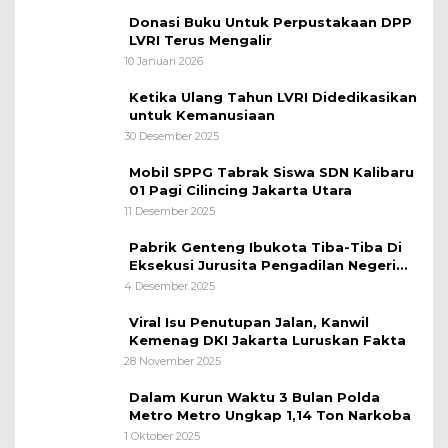
Nasional
Donasi Buku Untuk Perpustakaan DPP
LVRI Terus Mengalir
10 Januari 2026
Ketika Ulang Tahun LVRI Didedikasikan
untuk Kemanusiaan
30 Desember 2025
Mobil SPPG Tabrak Siswa SDN Kalibaru
01 Pagi Cilincing Jakarta Utara
11 Desember 2025
Pabrik Genteng Ibukota Tiba-Tiba Di
Eksekusi Jurusita Pengadilan Negeri
Tangerang, Diduga Cacat Hukum Sejak
4 Desember 2025
Awal
Viral Isu Penutupan Jalan, Kanwil
Kemenag DKI Jakarta Luruskan Fakta
28 November 2025
Dalam Kurun Waktu 3 Bulan Polda
Metro Metro Ungkap 1,14 Ton Narkoba
1 Oktober 2025