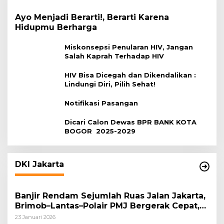
Ayo Menjadi Berarti!, Berarti Karena
Hidupmu Berharga
Miskonsepsi Penularan HIV, Jangan
Salah Kaprah Terhadap HIV
HIV Bisa Dicegah dan Dikendalikan :
Lindungi Diri, Pilih Sehat!
Notifikasi Pasangan
Dicari Calon Dewas BPR BANK KOTA
BOGOR 2025-2029
DKI Jakarta
Banjir Rendam Sejumlah Ruas Jalan Jakarta,
Brimob–Lantas–Polair PMJ Bergerak Cepat,
Polri Siagakan 128.247 Personel Secara
23 Januari 2026