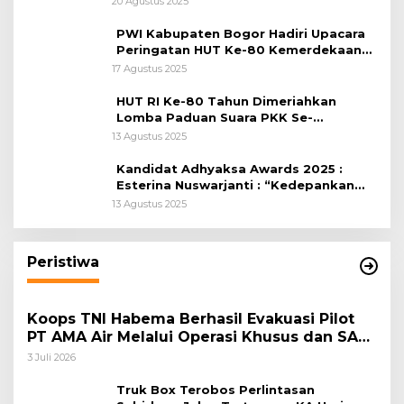
20 Agustus 2025
PWI Kabupaten Bogor Hadiri Upacara
Peringatan HUT Ke-80 Kemerdekaan
RI, di Lapangan Tegar Beriman
17 Agustus 2025
HUT RI Ke-80 Tahun Dimeriahkan
Lomba Paduan Suara PKK Se-
Kabupaten Bogor
13 Agustus 2025
Kandidat Adhyaksa Awards 2025 :
Esterina Nuswarjanti : “Kedepankan
Keadilan Restoratif Wujudkan
13 Agustus 2025
Masyarakat Harmonis”
Peristiwa
Koops TNI Habema Berhasil Evakuasi Pilot
PT AMA Air Melalui Operasi Khusus dan SAR
Taktis
3 Juli 2026
Truk Box Terobos Perlintasan