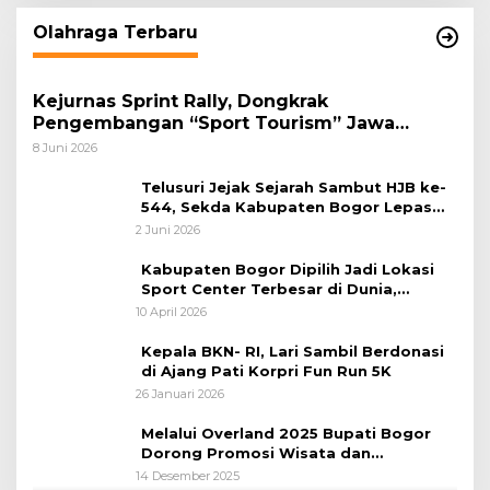
Olahraga Terbaru
Kejurnas Sprint Rally, Dongkrak
Pengembangan “Sport Tourism” Jawa
Tengah
8 Juni 2026
Telusuri Jejak Sejarah Sambut HJB ke-
544, Sekda Kabupaten Bogor Lepas
Gowes Napak Tilas Bogor
2 Juni 2026
Kabupaten Bogor Dipilih Jadi Lokasi
Sport Center Terbesar di Dunia,
Peluang Tingkatkan Pertumbuhan
10 April 2026
Ekonomi Baru
Kepala BKN- RI, Lari Sambil Berdonasi
di Ajang Pati Korpri Fun Run 5K
26 Januari 2026
Melalui Overland 2025 Bupati Bogor
Dorong Promosi Wisata dan
Pelestarian Alam
14 Desember 2025