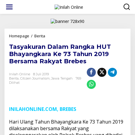
Lewati
ke
konten
Tasyakuran
Homepage
/
Berita
Dalam
Tasyakuran Dalam Rangka HUT
Rangka
HUT
Bhayangkara Ke 73 Tahun 2019
Bhayangkara
Bersama Rakyat Brebes
Ke
73
Tahun
Inilah Online
8 Juli 2019
Berita
,
Citizen Journalism
2019
,
Jawa Tengah
769
Dilihat
Bersama
Rakyat
Brebes
INILAHONLINE.COM, BREBES
Hari Ulang Tahun Bhayangkara Ke 73 Tahun 2019
dilaksanakan bersama Rakyat yang