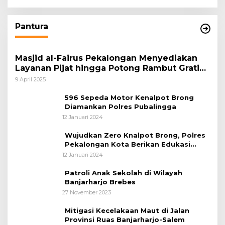
Pantura
Masjid al-Fairus Pekalongan Menyediakan
Layanan Pijat hingga Potong Rambut Gratis
bagi Pemudik Lebaran 2025
9 April 2025
596 Sepeda Motor Kenalpot Brong
Diamankan Polres Pubalingga
12 Januari 2024
Wujudkan Zero Knalpot Brong, Polres
Pekalongan Kota Berikan Edukasi
Kepada Pelajar
12 Januari 2024
Patroli Anak Sekolah di Wilayah
Banjarharjo Brebes
27 November 2023
Mitigasi Kecelakaan Maut di Jalan
Provinsi Ruas Banjarharjo-Salem