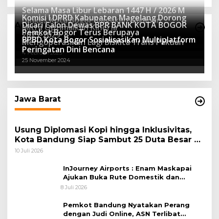
Selama Masa Libur Lebaran 1447 H / 2026 M
Komisi I DPRD Kabupaten Magelang Dorong
Dinkes Kota Bogor Siagakan Layanan
Dicari Calon Dewas BPR BANK KOTA BOGOR
Advertorial
Mitra Optimalkan Kinerja
Kesehatan
Pemkot Bogor Terus Berupaya
16 Maret 2026
2025-2029
BPBD Kota Bogor Sosialisasikan Multiplatform
27 Mei 2025
Mengoperasikan Lagi Biskita Trans Pakuan
15 April 2025
Peringatan Dini Bencana
4 Februari 2025
25 November 2024
Jawa Barat
Usung Diplomasi Kopi hingga Inklusivitas,
Kota Bandung Siap Sambut 25 Duta Besar di
Festival Asia Afrika 2026
10 Juli 2026
InJourney Airports : Enam Maskapai
Ajukan Buka Rute Domestik dan
Internasional dari Bandara Husein
8 Juli 2026
Sastranegara
Pemkot Bandung Nyatakan Perang
dengan Judi Online, ASN Terlibat