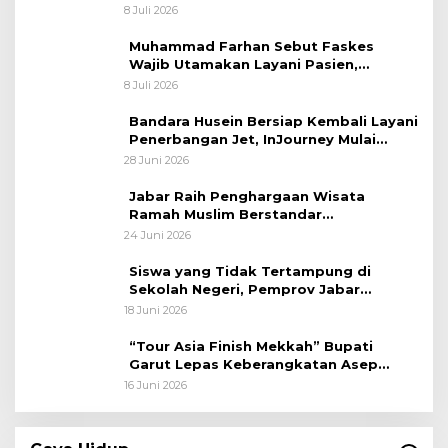
Terancam Dipecat Tidak Hormat
8 Juli 2026
Muhammad Farhan Sebut Faskes
Wajib Utamakan Layani Pasien,
Penolakan akan Berujung Sanksi Tegas
8 Juli 2026
Bandara Husein Bersiap Kembali Layani
Penerbangan Jet, InJourney Mulai
Tahap Optimalisasi
28 Juni 2026
Jabar Raih Penghargaan Wisata
Ramah Muslim Berstandar
Internasional
24 Juni 2026
Siswa yang Tidak Tertampung di
Sekolah Negeri, Pemprov Jabar
Siapkan Bantuan Dana Pendidikan
18 Juni 2026
untuk Sekolah Swasta
“Tour Asia Finish Mekkah” Bupati
Garut Lepas Keberangkatan Asep
Akung
16 Juni 2026