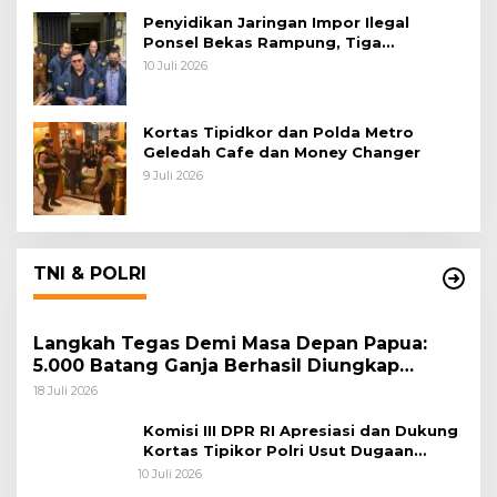
Penyidikan Jaringan Impor Ilegal
Ponsel Bekas Rampung, Tiga
Tersangka Sudah P-21 dan Satu Buron
10 Juli 2026
Kortas Tipidkor dan Polda Metro
Geledah Cafe dan Money Changer
9 Juli 2026
TNI & POLRI
Langkah Tegas Demi Masa Depan Papua:
5.000 Batang Ganja Berhasil Diungkap
Koops TNI Habema
18 Juli 2026
Komisi III DPR RI Apresiasi dan Dukung
Kortas Tipikor Polri Usut Dugaan
Korupsi Batu Bara
10 Juli 2026