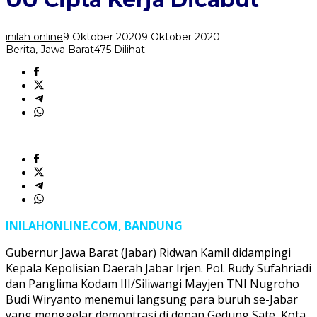
Meminta
UU
Cipta
inilah online
9 Oktober 2020
9 Oktober 2020
Kerja
Berita
,
Jawa Barat
475 Dilihat
Dicabut
INILAHONLINE.COM, BANDUNG
Gubernur Jawa Barat (Jabar) Ridwan Kamil didampingi
Kepala Kepolisian Daerah Jabar Irjen. Pol. Rudy Sufahriadi
dan Panglima Kodam III/Siliwangi Mayjen TNI Nugroho
Budi Wiryanto menemui langsung para buruh se-Jabar
yang menggelar demontrasi di depan Gedung Sate, Kota