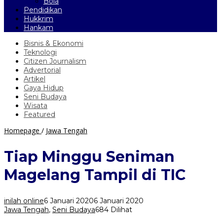
Bola
Pendidikan
Hukkrim
Hankam
Bisnis & Ekonomi
Teknologi
Citizen Journalism
Advertorial
Artikel
Gaya Hidup
Seni Budaya
Wisata
Featured
Tiap
Homepage
/
Jawa Tengah
Minggu
Seniman
Tiap Minggu Seniman
Magelang
Tampil
Magelang Tampil di TIC
di
TIC
inilah online
6 Januari 2020
6 Januari 2020
Jawa Tengah
,
Seni Budaya
684 Dilihat