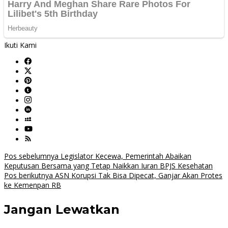
Ikuti Kami
Navigasi
Pos sebelumnya
Legislator Kecewa, Pemerintah Abaikan
Keputusan Bersama yang Tetap Naikkan Iuran BPJS Kesehatan
pos
Pos berikutnya
ASN Korupsi Tak Bisa Dipecat, Ganjar Akan Protes
ke Kemenpan RB
Jangan Lewatkan