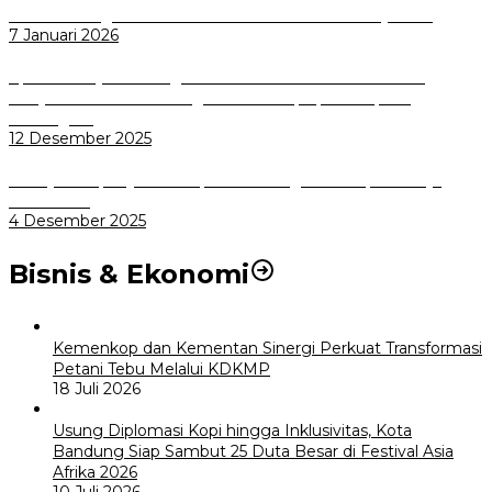
Wali Kota Bogor bersama Dirut INKA Bahas Trase Uji Coba
7 Januari 2026
Aplikasi Pelayanan Pengaduan Reserse Resmi Diluncurkan:
Masyarakat Kini Bisa Mengadu Lebih Cepat, Mudah, dan
Terintegrasi
12 Desember 2025
Menuju Sampah Jadi Listrik, Pemkot Bogor Mantapkan Kerja
Sama PSEL
4 Desember 2025
Bisnis & Ekonomi
Kemenkop dan Kementan Sinergi Perkuat Transformasi
Petani Tebu Melalui KDKMP
18 Juli 2026
Usung Diplomasi Kopi hingga Inklusivitas, Kota
Bandung Siap Sambut 25 Duta Besar di Festival Asia
Afrika 2026
10 Juli 2026