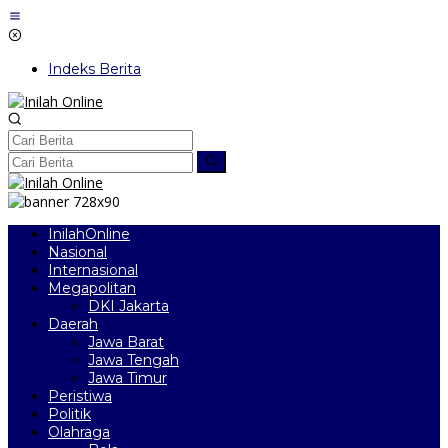
Lewati
ke
konten
Indeks Berita
InilahOnline
Nasional
Internasional
Megapolitan
DKI Jakarta
Daerah
Jawa Barat
Jawa Tengah
Jawa Timur
Peristiwa
Politik
Olahraga