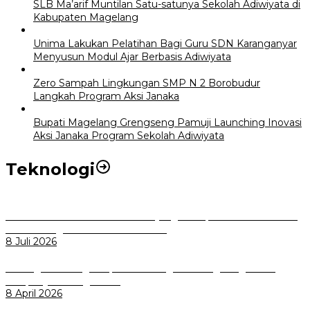
SLB Ma’arif Muntilan Satu-satunya Sekolah Adiwiyata di
Kabupaten Magelang
Unima Lakukan Pelatihan Bagi Guru SDN Karanganyar
Menyusun Modul Ajar Berbasis Adiwiyata
Zero Sampah Lingkungan SMP N 2 Borobudur
Langkah Program Aksi Janaka
Bupati Magelang Grengseng Pamuji Launching Inovasi
Aksi Janaka Program Sekolah Adiwiyata
Teknologi
Perkuat Tata Kelola Aset Daerah yang Transparan dan Akuntabel
Pemkot Bogor Luncurkan SIMASDA
8 Juli 2026
Dorong Salusi Regional, Pemkot Bogor Dukung Pengolahan
Sampah Jadi Energi Listrik
8 April 2026