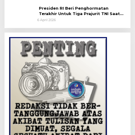
Presiden RI Beri Penghormatan
Terakhir Untuk Tiga Prajurit TNI Saat
Persemayaman di Bandara Soekarno-
6 April 2026
Hatta