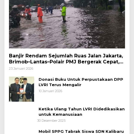
Banjir Rendam Sejumlah Ruas Jalan Jakarta,
Brimob–Lantas–Polair PMJ Bergerak Cepat,
Polri Siagakan 128.247 Personel Secara
23 Januari 2026
Nasional
Donasi Buku Untuk Perpustakaan DPP
LVRI Terus Mengalir
10 Januari 2026
Ketika Ulang Tahun LVRI Didedikasikan
untuk Kemanusiaan
30 Desember 2025
Mobil SPPG Tabrak Siswa SDN Kalibaru