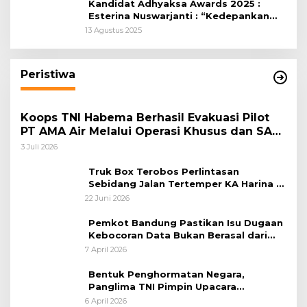
Kandidat Adhyaksa Awards 2025 :
Esterina Nuswarjanti : “Kedepankan
Keadilan Restoratif Wujudkan
13 Agustus 2025
Masyarakat Harmonis”
Peristiwa
Koops TNI Habema Berhasil Evakuasi Pilot
PT AMA Air Melalui Operasi Khusus dan SAR
Taktis
3 Juli 2026
Truk Box Terobos Perlintasan
Sebidang Jalan Tertemper KA Harina di
Jalan Stasiun Poncol-Jrakah Semarang
22 Juni 2026
Pemkot Bandung Pastikan Isu Dugaan
Kebocoran Data Bukan Berasal dari
Server Disdukcapil
7 April 2026
Bentuk Penghormatan Negara,
Panglima TNI Pimpin Upacara
Pemakaman Militer
6 April 2026