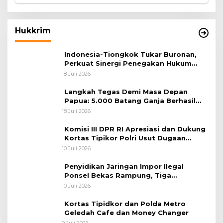
Hukkrim
Indonesia-Tiongkok Tukar Buronan,
Perkuat Sinergi Penegakan Hukum
Lintas Negara
18 Juli 2026
Langkah Tegas Demi Masa Depan
Papua: 5.000 Batang Ganja Berhasil
Diungkap Koops TNI Habema
18 Juli 2026
Komisi III DPR RI Apresiasi dan Dukung
Kortas Tipikor Polri Usut Dugaan
Korupsi Batu Bara
10 Juli 2026
Penyidikan Jaringan Impor Ilegal
Ponsel Bekas Rampung, Tiga
Tersangka Sudah P-21 dan Satu Buron
10 Juli 2026
Kortas Tipidkor dan Polda Metro
Geledah Cafe dan Money Changer