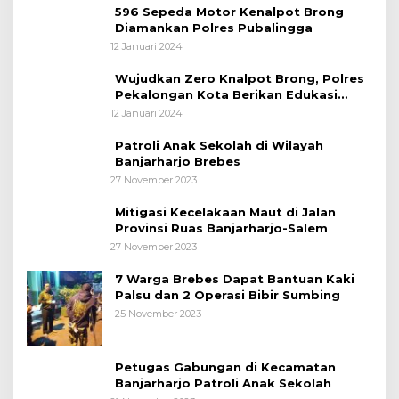
596 Sepeda Motor Kenalpot Brong
Diamankan Polres Pubalingga
12 Januari 2024
Wujudkan Zero Knalpot Brong, Polres
Pekalongan Kota Berikan Edukasi
Kepada Pelajar
12 Januari 2024
Patroli Anak Sekolah di Wilayah
Banjarharjo Brebes
27 November 2023
Mitigasi Kecelakaan Maut di Jalan
Provinsi Ruas Banjarharjo-Salem
27 November 2023
7 Warga Brebes Dapat Bantuan Kaki
Palsu dan 2 Operasi Bibir Sumbing
25 November 2023
Petugas Gabungan di Kecamatan
Banjarharjo Patroli Anak Sekolah