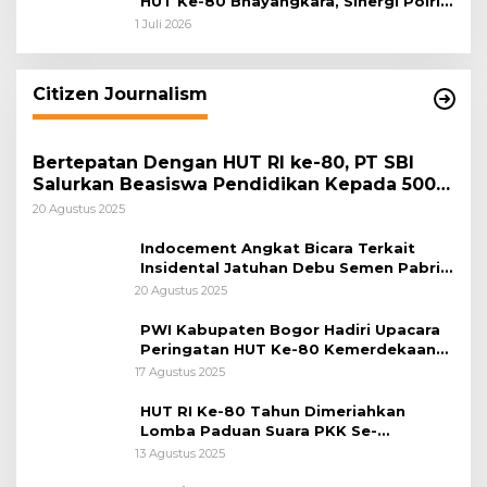
HUT Ke-80 Bhayangkara, Sinergi Polri
dan Pemkab Bogor Jadi Kunci Menjaga
1 Juli 2026
Keamanan Daerah
Citizen Journalism
Bertepatan Dengan HUT RI ke-80, PT SBI
Salurkan Beasiswa Pendidikan Kepada 500
Pelajar
20 Agustus 2025
Indocement Angkat Bicara Terkait
Insidental Jatuhan Debu Semen Pabrik
Citeureup
20 Agustus 2025
PWI Kabupaten Bogor Hadiri Upacara
Peringatan HUT Ke-80 Kemerdekaan
RI, di Lapangan Tegar Beriman
17 Agustus 2025
HUT RI Ke-80 Tahun Dimeriahkan
Lomba Paduan Suara PKK Se-
Kabupaten Bogor
13 Agustus 2025