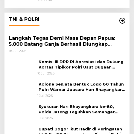
9 Juli 2026
TNI & POLRI
Langkah Tegas Demi Masa Depan Papua:
5.000 Batang Ganja Berhasil Diungkap
Koops TNI Habema
18 Juli 2026
Komisi III DPR RI Apresiasi dan Dukung
Kortas Tipikor Polri Usut Dugaan
Korupsi Batu Bara
10 Juli 2026
Kolone Senjata Bentuk Logo 80 Tahun
Polri Warnai Upacara Hari Bhayangkara
ke-80
1 Juli 2026
Syukuran Hari Bhayangkara ke-80,
Polda Jateng Teguhkan Semangat
Pengabdian dan Pererat Kebersamaan
1 Juli 2026
Bupati Bogor Ikut Hadir di Peringatan