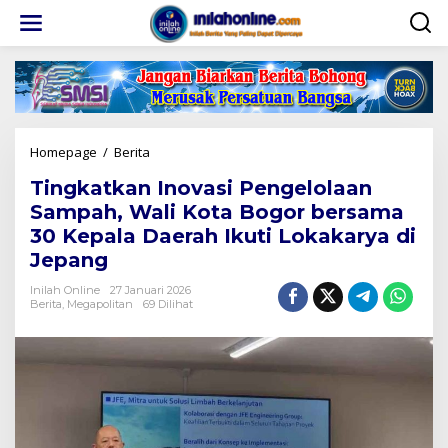
Lewati
ke
konten
Tingkatkan
Homepage
/
Berita
Inovasi
Tingkatkan Inovasi Pengelolaan
Pengelolaan
Sampah,
Sampah, Wali Kota Bogor bersama
Wali
30 Kepala Daerah Ikuti Lokakarya di
Kota
Jepang
Bogor
bersama
Inilah Online
27 Januari 2026
30
Berita
,
Megapolitan
69 Dilihat
Kepala
Daerah
Ikuti
Lokakarya
di
Jepang