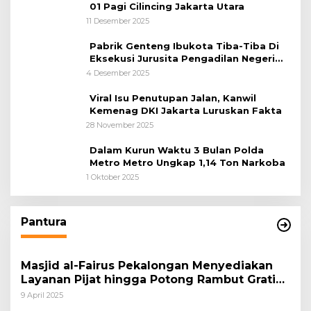
01 Pagi Cilincing Jakarta Utara
11 Desember 2025
Pabrik Genteng Ibukota Tiba-Tiba Di
Eksekusi Jurusita Pengadilan Negeri
Tangerang, Diduga Cacat Hukum Sejak
4 Desember 2025
Awal
Viral Isu Penutupan Jalan, Kanwil
Kemenag DKI Jakarta Luruskan Fakta
28 November 2025
Dalam Kurun Waktu 3 Bulan Polda
Metro Metro Ungkap 1,14 Ton Narkoba
1 Oktober 2025
Pantura
Masjid al-Fairus Pekalongan Menyediakan
Layanan Pijat hingga Potong Rambut Gratis
bagi Pemudik Lebaran 2025
9 April 2025