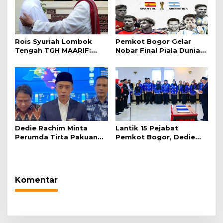
Rois Syuriah Lombok
Pemkot Bogor Gelar
Tengah TGH MAARIF:
Nobar Final Piala Dunia
“Telah Lahir Mujadid
2026 di Plaza Balai Kota
Abad Kedua NU”
Dedie Rachim Minta
Lantik 15 Pejabat
Perumda Tirta Pakuan
Pemkot Bogor, Dedie
Salurkan Air Bersih bagi
Rachim: Laksanakan
Warga Terdampak
Tugas Sesuai Harapan
Kekeringan
Masyarakat
Komentar