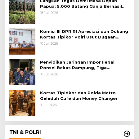
Langkah Tegas Demi Masa Depan
Papua: 5.000 Batang Ganja Berhasil
Diungkap Koops TNI Habema
18 Juli 2026
Komisi III DPR RI Apresiasi dan Dukung
Kortas Tipikor Polri Usut Dugaan
Korupsi Batu Bara
10 Juli 2026
Penyidikan Jaringan Impor Ilegal
Ponsel Bekas Rampung, Tiga
Tersangka Sudah P-21 dan Satu Buron
10 Juli 2026
Kortas Tipidkor dan Polda Metro
Geledah Cafe dan Money Changer
9 Juli 2026
TNI & POLRI