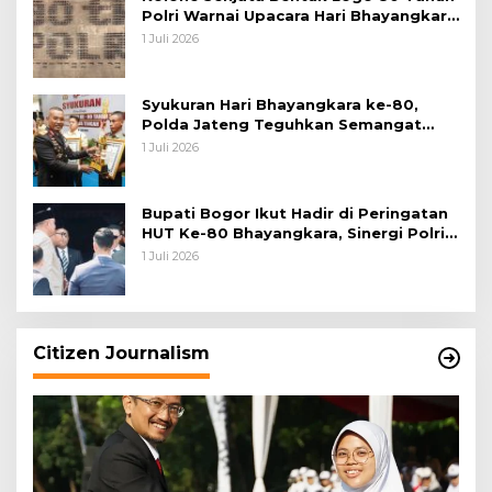
Polri Warnai Upacara Hari Bhayangkara
ke-80
1 Juli 2026
Syukuran Hari Bhayangkara ke-80,
Polda Jateng Teguhkan Semangat
Pengabdian dan Pererat Kebersamaan
1 Juli 2026
Bupati Bogor Ikut Hadir di Peringatan
HUT Ke-80 Bhayangkara, Sinergi Polri
dan Pemkab Bogor Jadi Kunci Menjaga
1 Juli 2026
Keamanan Daerah
Citizen Journalism