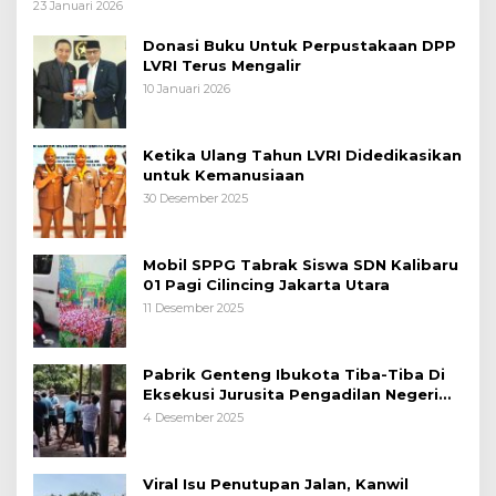
Polri Siagakan 128.247 Personel Secara
23 Januari 2026
Nasional
Donasi Buku Untuk Perpustakaan DPP
LVRI Terus Mengalir
10 Januari 2026
Ketika Ulang Tahun LVRI Didedikasikan
untuk Kemanusiaan
30 Desember 2025
Mobil SPPG Tabrak Siswa SDN Kalibaru
01 Pagi Cilincing Jakarta Utara
11 Desember 2025
Pabrik Genteng Ibukota Tiba-Tiba Di
Eksekusi Jurusita Pengadilan Negeri
Tangerang, Diduga Cacat Hukum Sejak
4 Desember 2025
Awal
Viral Isu Penutupan Jalan, Kanwil