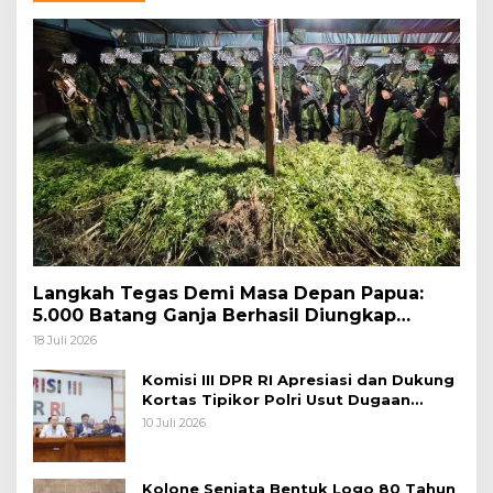
Langkah Tegas Demi Masa Depan Papua:
5.000 Batang Ganja Berhasil Diungkap
Koops TNI Habema
18 Juli 2026
Komisi III DPR RI Apresiasi dan Dukung
Kortas Tipikor Polri Usut Dugaan
Korupsi Batu Bara
10 Juli 2026
Kolone Senjata Bentuk Logo 80 Tahun