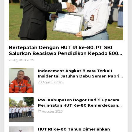
Bertepatan Dengan HUT RI ke-80, PT SBI
Salurkan Beasiswa Pendidikan Kepada 500
Pelajar
20 Agustus 2025
Indocement Angkat Bicara Terkait
Insidental Jatuhan Debu Semen Pabrik
Citeureup
20 Agustus 2025
PWI Kabupaten Bogor Hadiri Upacara
Peringatan HUT Ke-80 Kemerdekaan
RI, di Lapangan Tegar Beriman
17 Agustus 2025
HUT RI Ke-80 Tahun Dimeriahkan