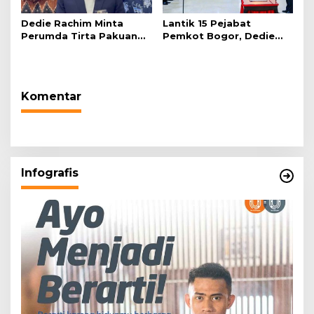
Dedie Rachim Minta
Lantik 15 Pejabat
Perumda Tirta Pakuan
Pemkot Bogor, Dedie
Salurkan Air Bersih bagi
Rachim: Laksanakan
Warga Terdampak
Tugas Sesuai Harapan
Kekeringan
Masyarakat
Komentar
Infografis