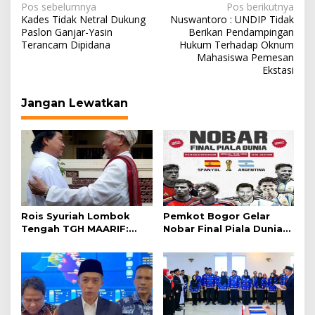
Navigasi
Pos sebelumnya
Pos berikutnya
Kades Tidak Netral Dukung
Nuswantoro : UNDIP Tidak
pos
Paslon Ganjar-Yasin
Berikan Pendampingan
Terancam Dipidana
Hukum Terhadap Oknum
Mahasiswa Pemesan
Ekstasi
Jangan Lewatkan
Rois Syuriah Lombok
Pemkot Bogor Gelar
Tengah TGH MAARIF:
Nobar Final Piala Dunia
“Telah Lahir Mujadid
2026 di Plaza Balai Kota
Abad Kedua NU”