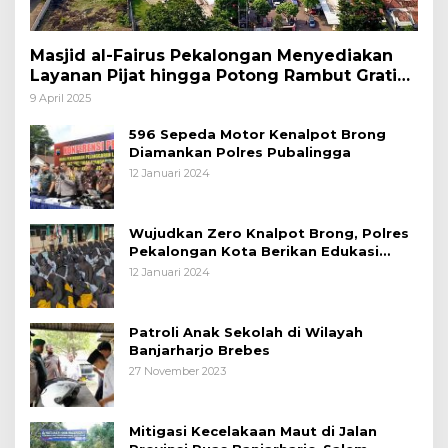
Masjid al-Fairus Pekalongan Menyediakan
Layanan Pijat hingga Potong Rambut Gratis
bagi Pemudik Lebaran 2025
9 April 2025
596 Sepeda Motor Kenalpot Brong
Diamankan Polres Pubalingga
12 Januari 2024
Wujudkan Zero Knalpot Brong, Polres
Pekalongan Kota Berikan Edukasi
Kepada Pelajar
12 Januari 2024
Patroli Anak Sekolah di Wilayah
Banjarharjo Brebes
27 November 2023
Mitigasi Kecelakaan Maut di Jalan