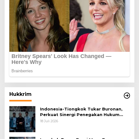
Hukkrim
Indonesia-Tiongkok Tukar Buronan,
Perkuat Sinergi Penegakan Hukum
Lintas Negara
18 Juli 2026