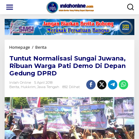
Lewati
ke
konten
Tuntut
Homepage
/
Berita
Normalisasi
Tuntut Normalisasi Sungai Juwana,
Sungai
Juwana,
Ribuan Warga Pati Demo Di Depan
Ribuan
Gedung DPRD
Warga
Pati
Inilah Online
5 April 2018
Demo
Berita
,
Hukkrim
,
Jawa Tengah
892 Dilihat
Di
Depan
Gedung
DPRD