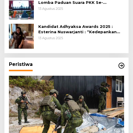
Lomba Paduan Suara PKK Se-
Kabupaten Bogor
13 Agustus 2025
Kandidat Adhyaksa Awards 2025 :
Esterina Nuswarjanti : “Kedepankan
Keadilan Restoratif Wujudkan
13 Agustus 2025
Masyarakat Harmonis”
Peristiwa