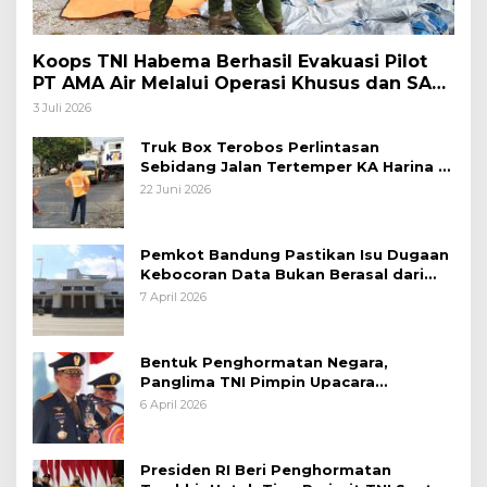
Koops TNI Habema Berhasil Evakuasi Pilot
PT AMA Air Melalui Operasi Khusus dan SAR
Taktis
3 Juli 2026
Truk Box Terobos Perlintasan
Sebidang Jalan Tertemper KA Harina di
Jalan Stasiun Poncol-Jrakah Semarang
22 Juni 2026
Pemkot Bandung Pastikan Isu Dugaan
Kebocoran Data Bukan Berasal dari
Server Disdukcapil
7 April 2026
Bentuk Penghormatan Negara,
Panglima TNI Pimpin Upacara
Pemakaman Militer
6 April 2026
Presiden RI Beri Penghormatan