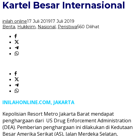
Bongkar
Kartel Besar Internasional
Kartel
Besar
Internasional
inilah online
17 Juli 2019
17 Juli 2019
Berita
,
Hukkrim
,
Nasional
,
Peristiwa
560 Dilihat
INILAHONLINE.COM, JAKARTA
Kepolisian Resort Metro Jakarta Barat mendapat
penghargaan dari US Drug Enforcement Administration
(DEA). Pemberian penghargaan ini dilakukan di Kedutaan
Besar Amerika Serikat (AS), Jalan Merdeka Selatan,