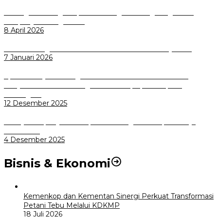
Dorong Salusi Regional, Pemkot Bogor Dukung Pengolahan
Sampah Jadi Energi Listrik
8 April 2026
Wali Kota Bogor bersama Dirut INKA Bahas Trase Uji Coba
7 Januari 2026
Aplikasi Pelayanan Pengaduan Reserse Resmi Diluncurkan:
Masyarakat Kini Bisa Mengadu Lebih Cepat, Mudah, dan
Terintegrasi
12 Desember 2025
Menuju Sampah Jadi Listrik, Pemkot Bogor Mantapkan Kerja
Sama PSEL
4 Desember 2025
Bisnis & Ekonomi
Kemenkop dan Kementan Sinergi Perkuat Transformasi
Petani Tebu Melalui KDKMP
18 Juli 2026