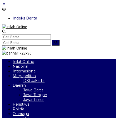
Lewati
ke
konten
Indeks Berita
InilahOnline
Nasional
Internasional
Megapolitan
DKI Jakarta
Daerah
Jawa Barat
Jawa Tengah
Jawa Timur
Peristiwa
Politik
Olahraga