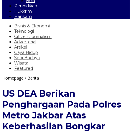
Bola
Pendidikan
Hukkrim
Hankam
Bisnis & Ekonomi
Teknologi
Citizen Journalism
Advertorial
Artikel
Gaya Hidup
Seni Budaya
Wisata
Featured
US
Homepage
/
Berita
DEA
Berikan
US DEA Berikan
Penghargaan
Pada
Penghargaan Pada Polres
Polres
Metro
Metro Jakbar Atas
Jakbar
Atas
Keberhasilan Bongkar
Keberhasilan