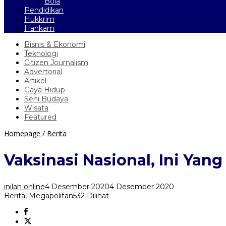
Bola
Pendidikan
Hukkrim
Hankam
Bisnis & Ekonomi
Teknologi
Citizen Journalism
Advertorial
Artikel
Gaya Hidup
Seni Budaya
Wisata
Featured
Vaksinasi
Homepage
/
Berita
Nasional,
Ini
Vaksinasi Nasional, Ini Ya
Yang
Diminta
Bima
inilah online
4 Desember 2020
4 Desember 2020
Arya
Berita
,
Megapolitan
532 Dilihat
Sebelum
Pelaksanaan
Vaksinasi