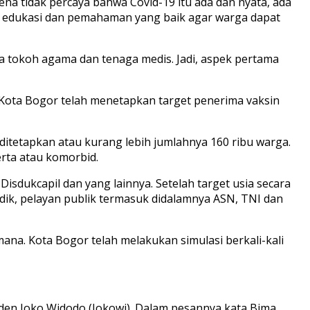
ena tidak percaya bahwa Covid-19 itu ada dan nyata, ada
kan edukasi dan pemahaman yang baik agar warga dapat
para tokoh agama dan tenaga medis. Jadi, aspek pertama
) Kota Bogor telah menetapkan target penerima vaksin
ditetapkan atau kurang lebih jumlahnya 160 ribu warga.
erta atau komorbid.
Disdukcapil dan yang lainnya. Setelah target usia secara
idik, pelayan publik termasuk didalamnya ASN, TNI dan
ana. Kota Bogor telah melakukan simulasi berkali-kali
esiden Joko Widodo (Jokowi). Dalam pesannya kata Bima