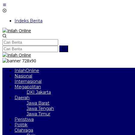
Lewati
ke
konten
Indeks Berita
InilahOnline
Nasional
Internasional
Megapolitan
DKI Jakarta
Daerah
Jawa Barat
Jawa Tengah
Jawa Timur
Peristiwa
Politik
Olahraga