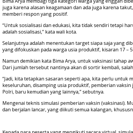
Bima Arya membagi tiga kategori warga yang enggan diberi 
juga karena alasan keagamaan dan ada juga karena takut,
memberi respon yang positif.
“Untuk sosialisasi dan edukasi, kita tidak sendiri tetapi
adalah sosialisasi,” kata wali kota.
Selanjutnya adalah menentukan target siapa saja yang di
yang difokuskan pada warga usia produktif, kisaran 17 – 5
Namun demikian kata Bima Arya, untuk vaksinasi tahap aw
Dari jumlah tersebut nantinya akan di sortir kembali, sal
“Jadi, kita tetapkan sasaran seperti apa, kita perlu untuk
keseluruhan, disamping usia produktif, pemberian vaksin 
Polri, baru kemudian yang lainnya,” sebutnya.
Mengenai teknis simulasi pemberian vaksin (vaksinasi). M
dan berjalan lancar, yang diikuti semua kalangan, khususn
Kepada para peserta yang mengikuti secara virtual, simula