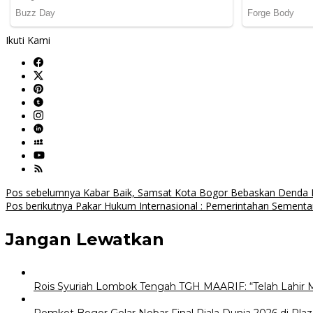
Ikuti Kami
Navigasi
Pos sebelumnya
Kabar Baik, Samsat Kota Bogor Bebaskan Denda 
Pos berikutnya
Pakar Hukum Internasional : Pemerintahan Sement
pos
Jangan Lewatkan
Rois Syuriah Lombok Tengah TGH MAARIF: “Telah Lahir 
Pemkot Bogor Gelar Nobar Final Piala Dunia 2026 di Plaz