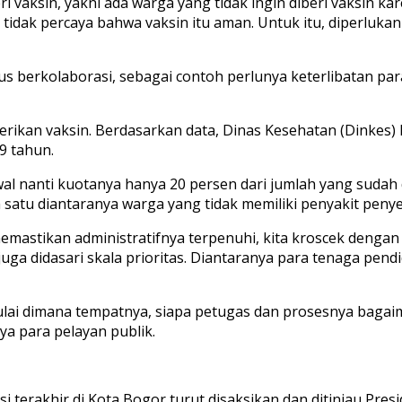
vaksin, yakni ada warga yang tidak ingin diberi vaksin kar
 tidak percaya bahwa vaksin itu aman. Untuk itu, diperlu
 harus berkolaborasi, sebagai contoh perlunya keterlibatan 
berikan vaksin. Berdasarkan data, Dinas Kesehatan (Dinkes
9 tahun.
al nanti kuotanya hanya 20 persen dari jumlah yang sudah 
ah satu diantaranya warga yang tidak memiliki penyakit peny
 memastikan administratifnya terpenuhi, kita kroscek dengan 
juga didasari skala prioritas. Diantaranya para tenaga pend
ulai dimana tempatnya, siapa petugas dan prosesnya bagaim
ya para pelayan publik.
si terakhir di Kota Bogor turut disaksikan dan ditinjau Pr