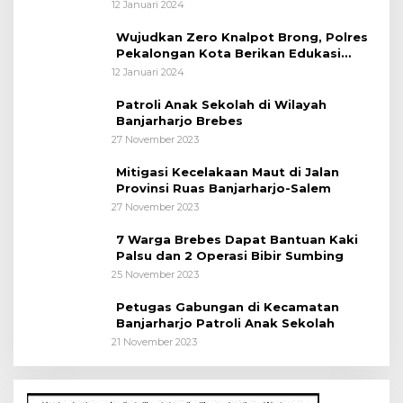
12 Januari 2024
Wujudkan Zero Knalpot Brong, Polres
Pekalongan Kota Berikan Edukasi
Kepada Pelajar
12 Januari 2024
Patroli Anak Sekolah di Wilayah
Banjarharjo Brebes
27 November 2023
Mitigasi Kecelakaan Maut di Jalan
Provinsi Ruas Banjarharjo-Salem
27 November 2023
7 Warga Brebes Dapat Bantuan Kaki
Palsu dan 2 Operasi Bibir Sumbing
25 November 2023
Petugas Gabungan di Kecamatan
Banjarharjo Patroli Anak Sekolah
21 November 2023