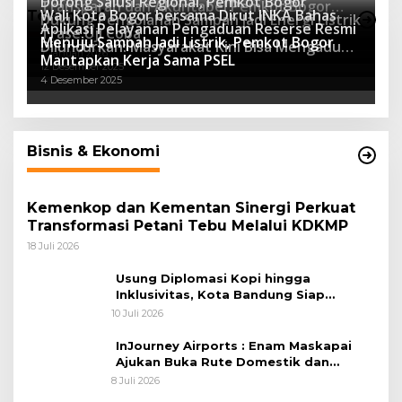
Dorong Salusi Regional, Pemkot Bogor
Transparan dan Akuntabel Pemkot Bogor
Wali Kota Bogor bersama Dirut INKA Bahas
Teknologi
Dukung Pengolahan Sampah Jadi Energi Listrik
Luncurkan SIMASDA
Aplikasi Pelayanan Pengaduan Reserse Resmi
8 Juli 2026
Trase Uji Coba
Menuju Sampah Jadi Listrik, Pemkot Bogor
8 April 2026
Diluncurkan: Masyarakat Kini Bisa Mengadu
7 Januari 2026
Mantapkan Kerja Sama PSEL
Lebih Cepat, Mudah, dan Terintegrasi
12 Desember 2025
4 Desember 2025
Bisnis & Ekonomi
Kemenkop dan Kementan Sinergi Perkuat
Transformasi Petani Tebu Melalui KDKMP
18 Juli 2026
Usung Diplomasi Kopi hingga
Inklusivitas, Kota Bandung Siap
Sambut 25 Duta Besar di Festival Asia
10 Juli 2026
Afrika 2026
InJourney Airports : Enam Maskapai
Ajukan Buka Rute Domestik dan
Internasional dari Bandara Husein
8 Juli 2026
Sastranegara