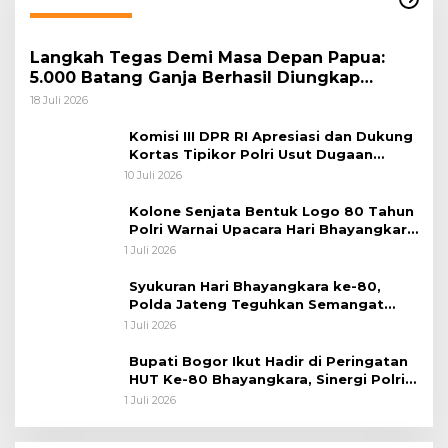
Langkah Tegas Demi Masa Depan Papua:
5.000 Batang Ganja Berhasil Diungkap
Koops TNI Habema
18 Juli 2026
Komisi III DPR RI Apresiasi dan Dukung
Kortas Tipikor Polri Usut Dugaan
Korupsi Batu Bara
10 Juli 2026
Kolone Senjata Bentuk Logo 80 Tahun
Polri Warnai Upacara Hari Bhayangkara
ke-80
1 Juli 2026
Syukuran Hari Bhayangkara ke-80,
Polda Jateng Teguhkan Semangat
Pengabdian dan Pererat Kebersamaan
1 Juli 2026
Bupati Bogor Ikut Hadir di Peringatan
HUT Ke-80 Bhayangkara, Sinergi Polri
dan Pemkab Bogor Jadi Kunci Menjaga
1 Juli 2026
Keamanan Daerah