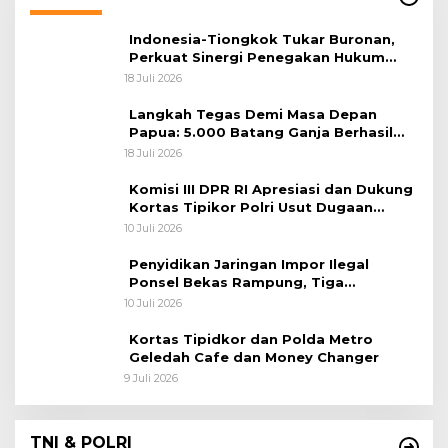
Indonesia-Tiongkok Tukar Buronan,
Perkuat Sinergi Penegakan Hukum
Lintas Negara
18 Juli 2026
Langkah Tegas Demi Masa Depan
Papua: 5.000 Batang Ganja Berhasil
Diungkap Koops TNI Habema
18 Juli 2026
Komisi III DPR RI Apresiasi dan Dukung
Kortas Tipikor Polri Usut Dugaan
Korupsi Batu Bara
10 Juli 2026
Penyidikan Jaringan Impor Ilegal
Ponsel Bekas Rampung, Tiga
Tersangka Sudah P-21 dan Satu Buron
10 Juli 2026
Kortas Tipidkor dan Polda Metro
Geledah Cafe dan Money Changer
9 Juli 2026
TNI & POLRI