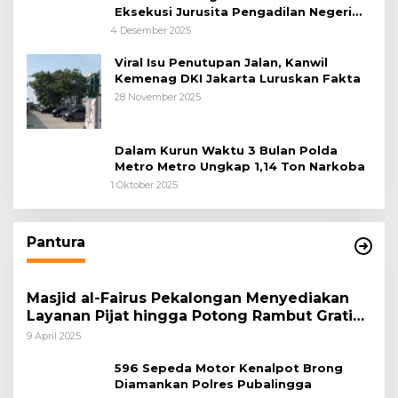
Eksekusi Jurusita Pengadilan Negeri
Tangerang, Diduga Cacat Hukum Sejak
4 Desember 2025
Awal
Viral Isu Penutupan Jalan, Kanwil
Kemenag DKI Jakarta Luruskan Fakta
28 November 2025
Dalam Kurun Waktu 3 Bulan Polda
Metro Metro Ungkap 1,14 Ton Narkoba
1 Oktober 2025
Pantura
Masjid al-Fairus Pekalongan Menyediakan
Layanan Pijat hingga Potong Rambut Gratis
bagi Pemudik Lebaran 2025
9 April 2025
596 Sepeda Motor Kenalpot Brong
Diamankan Polres Pubalingga