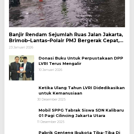
Banjir Rendam Sejumlah Ruas Jalan Jakarta,
Brimob–Lantas–Polair PMJ Bergerak Cepat,
Polri Siagakan 128.247 Personel Secara
23 Januari 2026
Nasional
Donasi Buku Untuk Perpustakaan DPP
LVRI Terus Mengalir
10 Januari 2026
Ketika Ulang Tahun LVRI Didedikasikan
untuk Kemanusiaan
30 Desember 2025
Mobil SPPG Tabrak Siswa SDN Kalibaru
01 Pagi Cilincing Jakarta Utara
11 Desember 2025
Pabrik Genteng Ibukota Tiba-Tiba Di