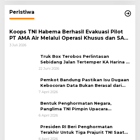
Peristiwa
Koops TNI Habema Berhasil Evakuasi Pilot
PT AMA Air Melalui Operasi Khusus dan SAR
Taktis
3 Juli 2026
Truk Box Terobos Perlintasan
Sebidang Jalan Tertemper KA Harina di
Jalan Stasiun Poncol-Jrakah Semarang
22 Juni 2026
Pemkot Bandung Pastikan Isu Dugaan
Kebocoran Data Bukan Berasal dari
Server Disdukcapil
7 April 2026
Bentuk Penghormatan Negara,
Panglima TNI Pimpin Upacara
Pemakaman Militer
6 April 2026
Presiden RI Beri Penghormatan
Terakhir Untuk Tiga Prajurit TNI Saat
Persemayaman di Bandara Soekarno-
6 April 2026