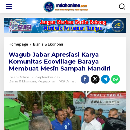
Lewati
ke
konten
Wagub
Homepage
/
Bisnis & Ekonomi
Jabar
Wagub Jabar Apresiasi Karya
Apresiasi
Karya
Komunitas Ecovillage Baraya
Komunitas
Membuat Mesin Sampah Mandiri
Ecovillage
Baraya
Inilah Online
26 September 2017
Membuat
Bisnis & Ekonomi
,
Megapolitan
709 Dilihat
Mesin
Sampah
Mandiri