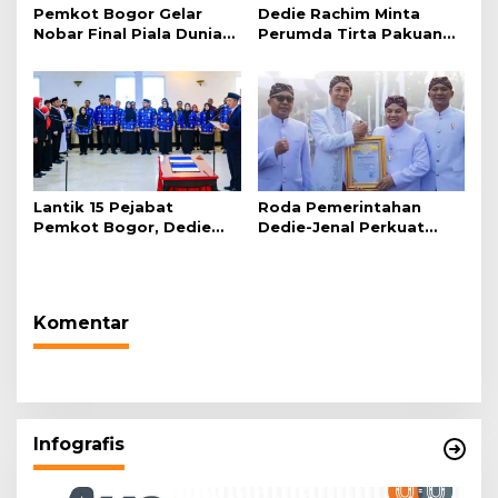
Pemkot Bogor Gelar
Dedie Rachim Minta
Nobar Final Piala Dunia
Perumda Tirta Pakuan
2026 di Plaza Balai Kota
Salurkan Air Bersih bagi
Warga Terdampak
Kekeringan
Lantik 15 Pejabat
Roda Pemerintahan
Pemkot Bogor, Dedie
Dedie-Jenal Perkuat
Rachim: Laksanakan
Kebijakan Lingkungan
Tugas Sesuai Harapan
Hidup dari Hulu hingga
Masyarakat
Hilir
Komentar
Infografis