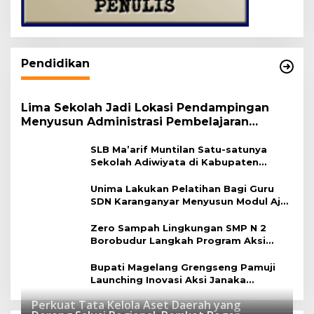
Pendidikan
Lima Sekolah Jadi Lokasi Pendampingan
Menyusun Administrasi Pembelajaran
Berbasis Lingkungan
SLB Ma’arif Muntilan Satu-satunya
Sekolah Adiwiyata di Kabupaten
Magelang
Unima Lakukan Pelatihan Bagi Guru
SDN Karanganyar Menyusun Modul Ajar
Berbasis Adiwiyata
Zero Sampah Lingkungan SMP N 2
Borobudur Langkah Program Aksi
Janaka
Bupati Magelang Grengseng Pamuji
Launching Inovasi Aksi Janaka
Program Sekolah Adiwiyata
Perkuat Tata Kelola Aset Daerah yang