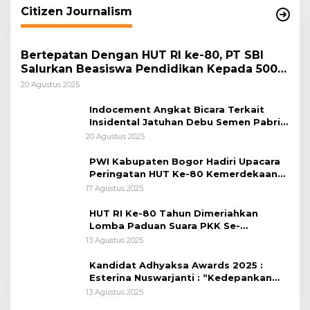
Citizen Journalism
Bertepatan Dengan HUT RI ke-80, PT SBI
Salurkan Beasiswa Pendidikan Kepada 500
Pelajar
20 Agustus 2025
Indocement Angkat Bicara Terkait
Insidental Jatuhan Debu Semen Pabrik
Citeureup
20 Agustus 2025
PWI Kabupaten Bogor Hadiri Upacara
Peringatan HUT Ke-80 Kemerdekaan
RI, di Lapangan Tegar Beriman
17 Agustus 2025
HUT RI Ke-80 Tahun Dimeriahkan
Lomba Paduan Suara PKK Se-
Kabupaten Bogor
13 Agustus 2025
Kandidat Adhyaksa Awards 2025 :
Esterina Nuswarjanti : “Kedepankan
Keadilan Restoratif Wujudkan
13 Agustus 2025
Masyarakat Harmonis”