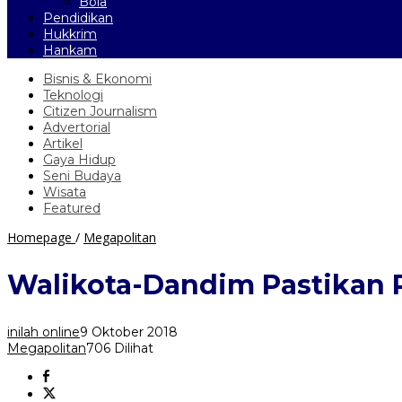
Bola
Pendidikan
Hukkrim
Hankam
Bisnis & Ekonomi
Teknologi
Citizen Journalism
Advertorial
Artikel
Gaya Hidup
Seni Budaya
Wisata
Featured
Walikota-
Homepage
/
Megapolitan
Dandim
Pastikan
Walikota-Dandim Pastikan 
Penataan
DAS
Ciliwung
inilah online
9 Oktober 2018
Berjalan
Megapolitan
706 Dilihat
Baik