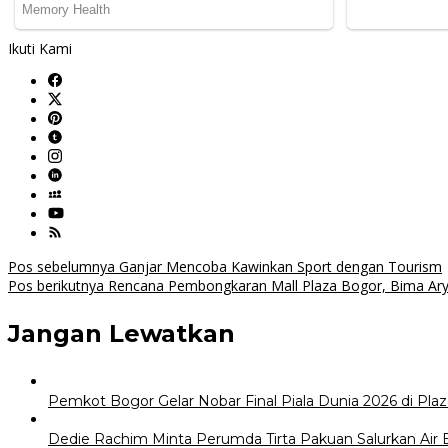
Ikuti Kami
Navigasi
Pos sebelumnya
Ganjar Mencoba Kawinkan Sport dengan Tourism
Pos berikutnya
Rencana Pembongkaran Mall Plaza Bogor, Bima Ary
pos
Jangan Lewatkan
Pemkot Bogor Gelar Nobar Final Piala Dunia 2026 di Plaz
Dedie Rachim Minta Perumda Tirta Pakuan Salurkan Air