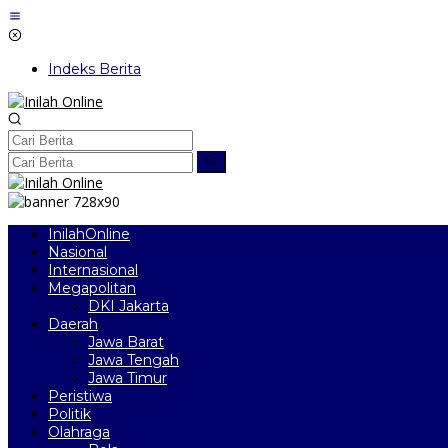
Lewati
ke
konten
Indeks Berita
InilahOnline
Nasional
Internasional
Megapolitan
DKI Jakarta
Daerah
Jawa Barat
Jawa Tengah
Jawa Timur
Peristiwa
Politik
Olahraga