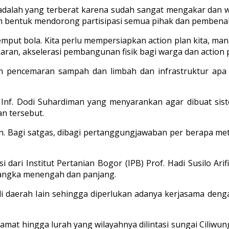
adalah yang terberat karena sudah sangat mengakar dan war
m bentuk mendorong partisipasi semua pihak dan pembenah
emput bola. Kita perlu mempersiapkan action plan kita, man
aran, akselerasi pembangunan fisik bagi warga dan action pl
ahan pencemaran sampah dan limbah dan infrastruktur ap
Inf. Dodi Suhardiman yang menyarankan agar dibuat sis
n tersebut.
tan. Bagi satgas, dibagi pertanggungjawaban per berapa m
 dari Institut Pertanian Bogor (IPB) Prof. Hadi Susilo Ari
jangka menengah dan panjang.
da di daerah lain sehingga diperlukan adanya kerjasama d
camat hingga lurah yang wilayahnya dilintasi sungai Ciliw