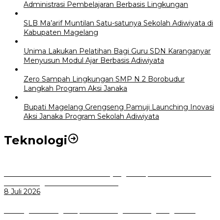
Administrasi Pembelajaran Berbasis Lingkungan
SLB Ma’arif Muntilan Satu-satunya Sekolah Adiwiyata di
Kabupaten Magelang
Unima Lakukan Pelatihan Bagi Guru SDN Karanganyar
Menyusun Modul Ajar Berbasis Adiwiyata
Zero Sampah Lingkungan SMP N 2 Borobudur
Langkah Program Aksi Janaka
Bupati Magelang Grengseng Pamuji Launching Inovasi
Aksi Janaka Program Sekolah Adiwiyata
Teknologi
Perkuat Tata Kelola Aset Daerah yang Transparan dan Akuntabel
Pemkot Bogor Luncurkan SIMASDA
8 Juli 2026
Dorong Salusi Regional, Pemkot Bogor Dukung Pengolahan
Sampah Jadi Energi Listrik