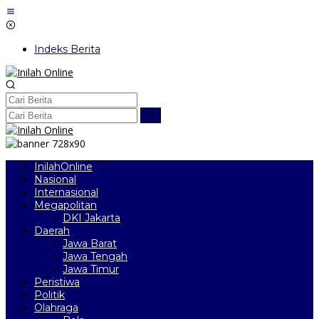
Lewati
ke
konten
Indeks Berita
InilahOnline
Nasional
Internasional
Megapolitan
DKI Jakarta
Daerah
Jawa Barat
Jawa Tengah
Jawa Timur
Peristiwa
Politik
Olahraga