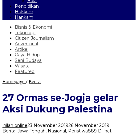
Bola
Pendidikan
Hukkrim
Hankam
Bisnis & Ekonomi
Teknologi
Citizen Journalism
Advertorial
Artikel
Gaya Hidup
Seni Budaya
Wisata
Featured
27
Homepage
/
Berita
Ormas
se-
27 Ormas se-Jogja gelar
Jogja
gelar
Aksi Dukung Palestina
Aksi
Dukung
Palestina
inilah online
23 November 2019
26 November 2019
Berita
,
Jawa Tengah
,
Nasional
,
Peristiwa
889 Dilihat