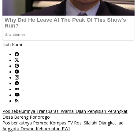
Ikuti Kami
Navigasi
Pos sebelumnya
Transparasi Warnai Ujian Pengisian Perangkat
Desa Bareng Ponorogo
pos
Pos berikutnya
Pemred Kompas TV Rosi Silalahi Diangkat Jadi
Anggota Dewan Kehormatan PWI