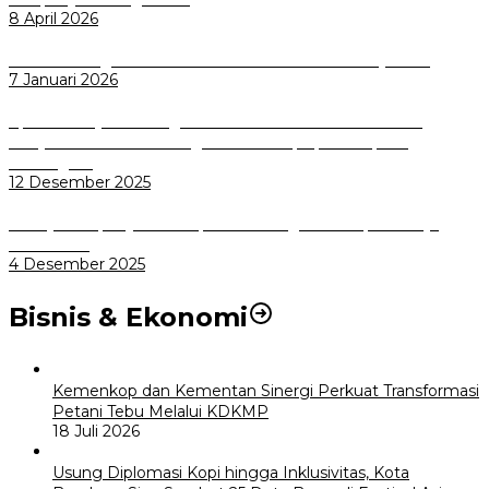
8 April 2026
Wali Kota Bogor bersama Dirut INKA Bahas Trase Uji Coba
7 Januari 2026
Aplikasi Pelayanan Pengaduan Reserse Resmi Diluncurkan:
Masyarakat Kini Bisa Mengadu Lebih Cepat, Mudah, dan
Terintegrasi
12 Desember 2025
Menuju Sampah Jadi Listrik, Pemkot Bogor Mantapkan Kerja
Sama PSEL
4 Desember 2025
Bisnis & Ekonomi
Kemenkop dan Kementan Sinergi Perkuat Transformasi
Petani Tebu Melalui KDKMP
18 Juli 2026
Usung Diplomasi Kopi hingga Inklusivitas, Kota