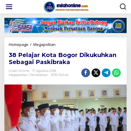
Lewati
ke
konten
38
Homepage
/
Megapolitan
Pelajar
38 Pelajar Kota Bogor Dikukuhkan
Kota
Bogor
Sebagai Paskibraka
Dikukuhkan
Sebagai
Inilah Online
17 Agustus 2018
Megapolitan
,
Pendidikan
1076 Dilihat
Paskibraka