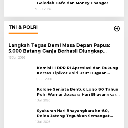
Geledah Cafe dan Money Changer
9 Juli 2026
TNI & POLRI
Langkah Tegas Demi Masa Depan Papua:
5.000 Batang Ganja Berhasil Diungkap
Koops TNI Habema
18 Juli 2026
Komisi III DPR RI Apresiasi dan Dukung
Kortas Tipikor Polri Usut Dugaan
Korupsi Batu Bara
10 Juli 2026
Kolone Senjata Bentuk Logo 80 Tahun
Polri Warnai Upacara Hari Bhayangkara
ke-80
1 Juli 2026
Syukuran Hari Bhayangkara ke-80,
Polda Jateng Teguhkan Semangat
Pengabdian dan Pererat Kebersamaan
1 Juli 2026