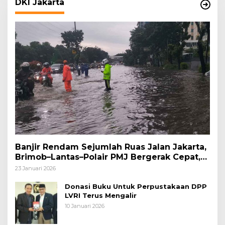
DKI Jakarta
Banjir Rendam Sejumlah Ruas Jalan Jakarta,
Brimob–Lantas–Polair PMJ Bergerak Cepat,
Polri Siagakan 128.247 Personel Secara
23 Januari 2026
Nasional
Donasi Buku Untuk Perpustakaan DPP
LVRI Terus Mengalir
10 Januari 2026