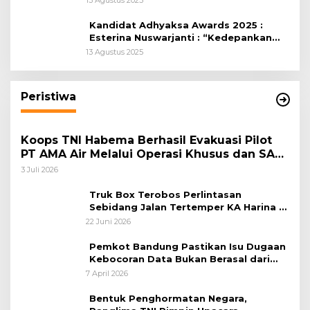
13 Agustus 2025
Kandidat Adhyaksa Awards 2025 :
Esterina Nuswarjanti : “Kedepankan
Keadilan Restoratif Wujudkan
13 Agustus 2025
Masyarakat Harmonis”
Peristiwa
Koops TNI Habema Berhasil Evakuasi Pilot
PT AMA Air Melalui Operasi Khusus dan SAR
Taktis
3 Juli 2026
Truk Box Terobos Perlintasan
Sebidang Jalan Tertemper KA Harina di
Jalan Stasiun Poncol-Jrakah Semarang
22 Juni 2026
Pemkot Bandung Pastikan Isu Dugaan
Kebocoran Data Bukan Berasal dari
Server Disdukcapil
7 April 2026
Bentuk Penghormatan Negara,