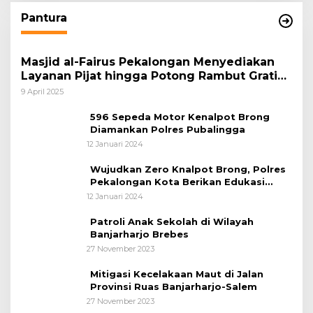
Pantura
Masjid al-Fairus Pekalongan Menyediakan
Layanan Pijat hingga Potong Rambut Gratis
bagi Pemudik Lebaran 2025
9 April 2025
596 Sepeda Motor Kenalpot Brong
Diamankan Polres Pubalingga
12 Januari 2024
Wujudkan Zero Knalpot Brong, Polres
Pekalongan Kota Berikan Edukasi
Kepada Pelajar
12 Januari 2024
Patroli Anak Sekolah di Wilayah
Banjarharjo Brebes
27 November 2023
Mitigasi Kecelakaan Maut di Jalan
Provinsi Ruas Banjarharjo-Salem
27 November 2023