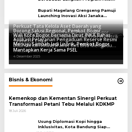
Janaka
Bupati Magelang Grengseng Pamuji
Launching Inovasi Aksi Janaka
Program Sekolah Adiwiyata
Perkuat Tata Kelola Aset Daerah yang
Dorong Salusi Regional, Pemkot Bogor
Transparan dan Akuntabel Pemkot Bogor
Wali Kota Bogor bersama Dirut INKA Bahas
Teknologi
Dukung Pengolahan Sampah Jadi Energi Listrik
Luncurkan SIMASDA
Aplikasi Pelayanan Pengaduan Reserse Resmi
8 Juli 2026
Trase Uji Coba
Menuju Sampah Jadi Listrik, Pemkot Bogor
8 April 2026
Diluncurkan: Masyarakat Kini Bisa Mengadu
7 Januari 2026
Mantapkan Kerja Sama PSEL
Lebih Cepat, Mudah, dan Terintegrasi
12 Desember 2025
4 Desember 2025
Bisnis & Ekonomi
Kemenkop dan Kementan Sinergi Perkuat
Transformasi Petani Tebu Melalui KDKMP
18 Juli 2026
Usung Diplomasi Kopi hingga
Inklusivitas, Kota Bandung Siap
Sambut 25 Duta Besar di Festival Asia