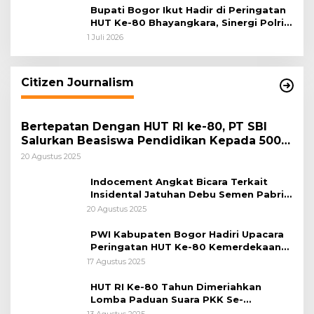
Bupati Bogor Ikut Hadir di Peringatan
HUT Ke-80 Bhayangkara, Sinergi Polri
dan Pemkab Bogor Jadi Kunci Menjaga
1 Juli 2026
Keamanan Daerah
Citizen Journalism
Bertepatan Dengan HUT RI ke-80, PT SBI
Salurkan Beasiswa Pendidikan Kepada 500
Pelajar
20 Agustus 2025
Indocement Angkat Bicara Terkait
Insidental Jatuhan Debu Semen Pabrik
Citeureup
20 Agustus 2025
PWI Kabupaten Bogor Hadiri Upacara
Peringatan HUT Ke-80 Kemerdekaan
RI, di Lapangan Tegar Beriman
17 Agustus 2025
HUT RI Ke-80 Tahun Dimeriahkan
Lomba Paduan Suara PKK Se-
Kabupaten Bogor