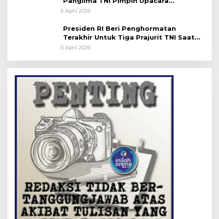
Panglima TNI Pimpin Upacara
Pemakaman Militer
6 April 2026
Presiden RI Beri Penghormatan
Terakhir Untuk Tiga Prajurit TNI Saat
Persemayaman di Bandara Soekarno-
6 April 2026
Hatta