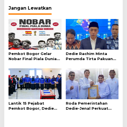
Jangan Lewatkan
Pemkot Bogor Gelar
Dedie Rachim Minta
Nobar Final Piala Dunia
Perumda Tirta Pakuan
2026 di Plaza Balai Kota
Salurkan Air Bersih bagi
Warga Terdampak
Kekeringan
Lantik 15 Pejabat
Roda Pemerintahan
Pemkot Bogor, Dedie
Dedie-Jenal Perkuat
Rachim: Laksanakan
Kebijakan Lingkungan
Tugas Sesuai Harapan
Hidup dari Hulu hingga
Masyarakat
Hilir