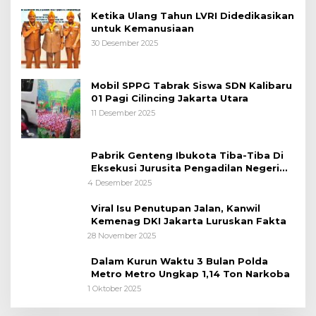
Ketika Ulang Tahun LVRI Didedikasikan
untuk Kemanusiaan
30 Desember 2025
Mobil SPPG Tabrak Siswa SDN Kalibaru
01 Pagi Cilincing Jakarta Utara
11 Desember 2025
Pabrik Genteng Ibukota Tiba-Tiba Di
Eksekusi Jurusita Pengadilan Negeri
Tangerang, Diduga Cacat Hukum Sejak
4 Desember 2025
Awal
Viral Isu Penutupan Jalan, Kanwil
Kemenag DKI Jakarta Luruskan Fakta
28 November 2025
Dalam Kurun Waktu 3 Bulan Polda
Metro Metro Ungkap 1,14 Ton Narkoba
1 Oktober 2025