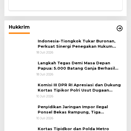
Hukkrim
Indonesia-Tiongkok Tukar Buronan,
Perkuat Sinergi Penegakan Hukum
Lintas Negara
18 Juli 2026
Langkah Tegas Demi Masa Depan
Papua: 5.000 Batang Ganja Berhasil
Diungkap Koops TNI Habema
18 Juli 2026
Komisi III DPR RI Apresiasi dan Dukung
Kortas Tipikor Polri Usut Dugaan
Korupsi Batu Bara
10 Juli 2026
Penyidikan Jaringan Impor Ilegal
Ponsel Bekas Rampung, Tiga
Tersangka Sudah P-21 dan Satu Buron
10 Juli 2026
Kortas Tipidkor dan Polda Metro