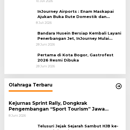
10 Juli 2026
Afrika 2026
InJourney Airports : Enam Maskapai
Ajukan Buka Rute Domestik dan
Internasional dari Bandara Husein
8 Juli 2026
Sastranegara
Bandara Husein Bersiap Kembali Layani
Penerbangan Jet, InJourney Mulai
Tahap Optimalisasi
28 Juni 2026
Pertama di Kota Bogor, Gastrofest
2026 Resmi Dibuka
28 Juni 2026
Olahraga Terbaru
Kejurnas Sprint Rally, Dongkrak
Pengembangan “Sport Tourism” Jawa
Tengah
8 Juni 2026
Telusuri Jejak Sejarah Sambut HJB ke-