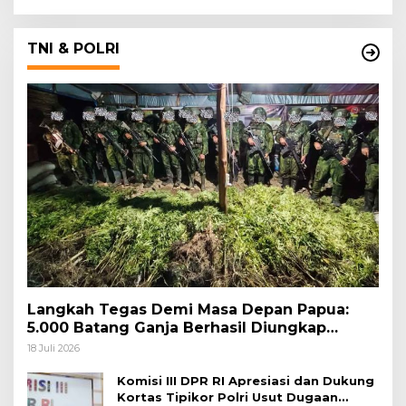
TNI & POLRI
Langkah Tegas Demi Masa Depan Papua:
5.000 Batang Ganja Berhasil Diungkap
Koops TNI Habema
18 Juli 2026
Komisi III DPR RI Apresiasi dan Dukung
Kortas Tipikor Polri Usut Dugaan