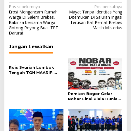
Navigasi
Pos sebelumnya
Pos berikutnya
Erosi Mengancam Rumah
Mayat Tanpa Identitas Yang
pos
Warga Di Salem Brebes,
Ditemukan Di Saluran Irigasi
Babinsa bersama Warga
Terusan Kali Pemali Brebes
Gotong Royong Buat TPT
Masih Misterius
Darurat
Jangan Lewatkan
Rois Syuriah Lombok
Tengah TGH MAARIF:
“Telah Lahir Mujadid
Abad Kedua NU”
Pemkot Bogor Gelar
Nobar Final Piala Dunia
2026 di Plaza Balai Kota