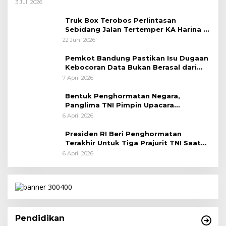
Taktis
3 Juli 2026
Truk Box Terobos Perlintasan
Sebidang Jalan Tertemper KA Harina di
Jalan Stasiun Poncol-Jrakah Semarang
22 Juni 2026
Pemkot Bandung Pastikan Isu Dugaan
Kebocoran Data Bukan Berasal dari
Server Disdukcapil
7 April 2026
Bentuk Penghormatan Negara,
Panglima TNI Pimpin Upacara
Pemakaman Militer
6 April 2026
Presiden RI Beri Penghormatan
Terakhir Untuk Tiga Prajurit TNI Saat
Persemayaman di Bandara Soekarno-
6 April 2026
Hatta
Pendidikan