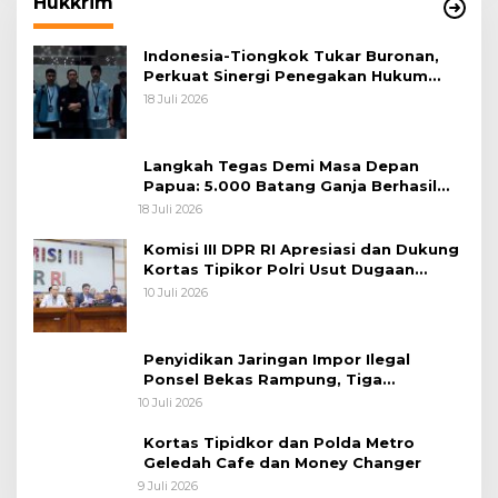
Hukkrim
Indonesia-Tiongkok Tukar Buronan,
Perkuat Sinergi Penegakan Hukum
Lintas Negara
18 Juli 2026
Langkah Tegas Demi Masa Depan
Papua: 5.000 Batang Ganja Berhasil
Diungkap Koops TNI Habema
18 Juli 2026
Komisi III DPR RI Apresiasi dan Dukung
Kortas Tipikor Polri Usut Dugaan
Korupsi Batu Bara
10 Juli 2026
Penyidikan Jaringan Impor Ilegal
Ponsel Bekas Rampung, Tiga
Tersangka Sudah P-21 dan Satu Buron
10 Juli 2026
Kortas Tipidkor dan Polda Metro
Geledah Cafe dan Money Changer
9 Juli 2026