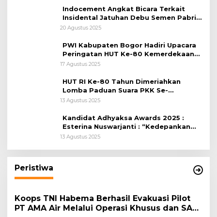
Indocement Angkat Bicara Terkait
Insidental Jatuhan Debu Semen Pabrik
Citeureup
20 Agustus 2025
PWI Kabupaten Bogor Hadiri Upacara
Peringatan HUT Ke-80 Kemerdekaan
RI, di Lapangan Tegar Beriman
17 Agustus 2025
HUT RI Ke-80 Tahun Dimeriahkan
Lomba Paduan Suara PKK Se-
Kabupaten Bogor
13 Agustus 2025
Kandidat Adhyaksa Awards 2025 :
Esterina Nuswarjanti : “Kedepankan
Keadilan Restoratif Wujudkan
13 Agustus 2025
Masyarakat Harmonis”
Peristiwa
Koops TNI Habema Berhasil Evakuasi Pilot
PT AMA Air Melalui Operasi Khusus dan SAR