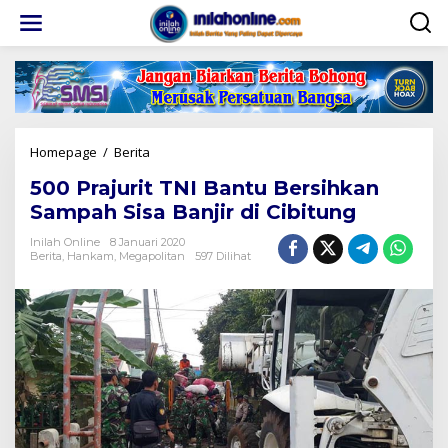
Lewati
ke
konten
500
Homepage
/
Berita
Prajurit
500 Prajurit TNI Bantu Bersihkan
TNI
Bantu
Sampah Sisa Banjir di Cibitung
Bersihkan
Sampah
Inilah Online
8 Januari 2020
Berita
,
Hankam
,
Megapolitan
597 Dilihat
Sisa
Banjir
di
Cibitung