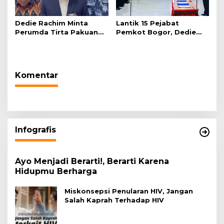
Dedie Rachim Minta
Lantik 15 Pejabat
Perumda Tirta Pakuan
Pemkot Bogor, Dedie
Salurkan Air Bersih bagi
Rachim: Laksanakan
Warga Terdampak
Tugas Sesuai Harapan
Kekeringan
Masyarakat
Komentar
Infografis
Ayo Menjadi Berarti!, Berarti Karena
Hidupmu Berharga
Miskonsepsi Penularan HIV, Jangan
Salah Kaprah Terhadap HIV