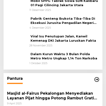
Mobil SPPG Tabrak Siswa SDN Kalibaru
01 Pagi Cilincing Jakarta Utara
11 Desember 2025
Pabrik Genteng Ibukota Tiba-Tiba Di
Eksekusi Jurusita Pengadilan Negeri
Tangerang, Diduga Cacat Hukum Sejak
4 Desember 2025
Awal
Viral Isu Penutupan Jalan, Kanwil
Kemenag DKI Jakarta Luruskan Fakta
28 November 2025
Dalam Kurun Waktu 3 Bulan Polda
Metro Metro Ungkap 1,14 Ton Narkoba
1 Oktober 2025
Pantura
Masjid al-Fairus Pekalongan Menyediakan
Layanan Pijat hingga Potong Rambut Gratis
bagi Pemudik Lebaran 2025
9 April 2025