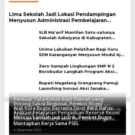
Lima Sekolah Jadi Lokasi Pendampingan
Menyusun Administrasi Pembelajaran
Berbasis Lingkungan
SLB Ma’arif Muntilan Satu-satunya
Sekolah Adiwiyata di Kabupaten
Magelang
Unima Lakukan Pelatihan Bagi Guru
SDN Karanganyar Menyusun Modul Ajar
Berbasis Adiwiyata
Zero Sampah Lingkungan SMP N 2
Borobudur Langkah Program Aksi
Janaka
Bupati Magelang Grengseng Pamuji
Launching Inovasi Aksi Janaka
Program Sekolah Adiwiyata
Perkuat Tata Kelola Aset Daerah yang
Dorong Salusi Regional, Pemkot Bogor
Transparan dan Akuntabel Pemkot Bogor
Wali Kota Bogor bersama Dirut INKA Bahas
Teknologi
Dukung Pengolahan Sampah Jadi Energi Listrik
Luncurkan SIMASDA
Aplikasi Pelayanan Pengaduan Reserse Resmi
8 Juli 2026
Trase Uji Coba
Menuju Sampah Jadi Listrik, Pemkot Bogor
8 April 2026
Diluncurkan: Masyarakat Kini Bisa Mengadu
7 Januari 2026
Mantapkan Kerja Sama PSEL
Lebih Cepat, Mudah, dan Terintegrasi
12 Desember 2025
4 Desember 2025