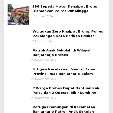
596 Sepeda Motor Kenalpot Brong
Diamankan Polres Pubalingga
12 Januari 2024
Wujudkan Zero Knalpot Brong, Polres
Pekalongan Kota Berikan Edukasi
Kepada Pelajar
12 Januari 2024
Patroli Anak Sekolah di Wilayah
Banjarharjo Brebes
27 November 2023
Mitigasi Kecelakaan Maut di Jalan
Provinsi Ruas Banjarharjo-Salem
27 November 2023
7 Warga Brebes Dapat Bantuan Kaki
Palsu dan 2 Operasi Bibir Sumbing
25 November 2023
Petugas Gabungan di Kecamatan
Banjarharjo Patroli Anak Sekolah