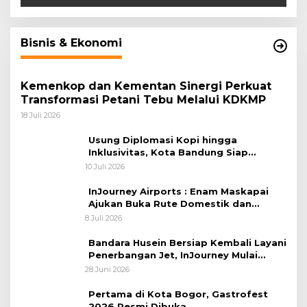
Bisnis & Ekonomi
Kemenkop dan Kementan Sinergi Perkuat
Transformasi Petani Tebu Melalui KDKMP
18 Juli 2026
Usung Diplomasi Kopi hingga
Inklusivitas, Kota Bandung Siap
Sambut 25 Duta Besar di Festival Asia
10 Juli 2026
Afrika 2026
InJourney Airports : Enam Maskapai
Ajukan Buka Rute Domestik dan
Internasional dari Bandara Husein
8 Juli 2026
Sastranegara
Bandara Husein Bersiap Kembali Layani
Penerbangan Jet, InJourney Mulai
Tahap Optimalisasi
28 Juni 2026
Pertama di Kota Bogor, Gastrofest
2026 Resmi Dibuka