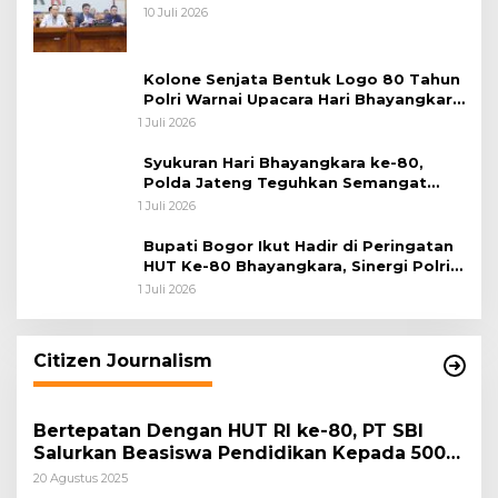
Korupsi Batu Bara
10 Juli 2026
Kolone Senjata Bentuk Logo 80 Tahun
Polri Warnai Upacara Hari Bhayangkara
ke-80
1 Juli 2026
Syukuran Hari Bhayangkara ke-80,
Polda Jateng Teguhkan Semangat
Pengabdian dan Pererat Kebersamaan
1 Juli 2026
Bupati Bogor Ikut Hadir di Peringatan
HUT Ke-80 Bhayangkara, Sinergi Polri
dan Pemkab Bogor Jadi Kunci Menjaga
1 Juli 2026
Keamanan Daerah
Citizen Journalism
Bertepatan Dengan HUT RI ke-80, PT SBI
Salurkan Beasiswa Pendidikan Kepada 500
Pelajar
20 Agustus 2025