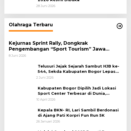
28 Juni 2026
Olahraga Terbaru
Kejurnas Sprint Rally, Dongkrak
Pengembangan “Sport Tourism” Jawa
Tengah
8 Juni 2026
Telusuri Jejak Sejarah Sambut HJB ke-
544, Sekda Kabupaten Bogor Lepas
Gowes Napak Tilas Bogor
2 Juni 2026
Kabupaten Bogor Dipilih Jadi Lokasi
Sport Center Terbesar di Dunia,
Peluang Tingkatkan Pertumbuhan
10 April 2026
Ekonomi Baru
Kepala BKN- RI, Lari Sambil Berdonasi
di Ajang Pati Korpri Fun Run 5K
26 Januari 2026