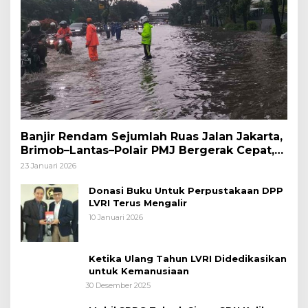
Banjir Rendam Sejumlah Ruas Jalan Jakarta,
Brimob–Lantas–Polair PMJ Bergerak Cepat,
Polri Siagakan 128.247 Personel Secara
23 Januari 2026
Nasional
Donasi Buku Untuk Perpustakaan DPP
LVRI Terus Mengalir
10 Januari 2026
Ketika Ulang Tahun LVRI Didedikasikan
untuk Kemanusiaan
30 Desember 2025