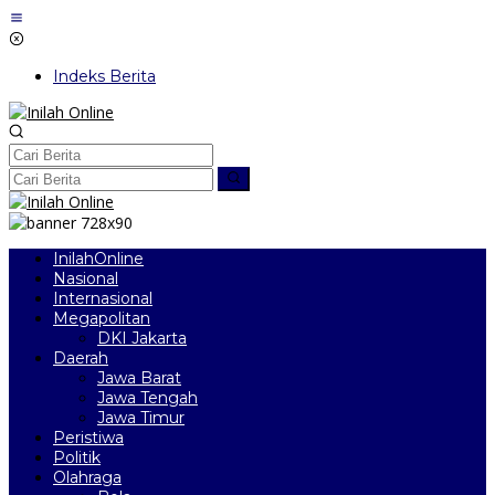
Lewati
ke
konten
Indeks Berita
InilahOnline
Nasional
Internasional
Megapolitan
DKI Jakarta
Daerah
Jawa Barat
Jawa Tengah
Jawa Timur
Peristiwa
Politik
Olahraga