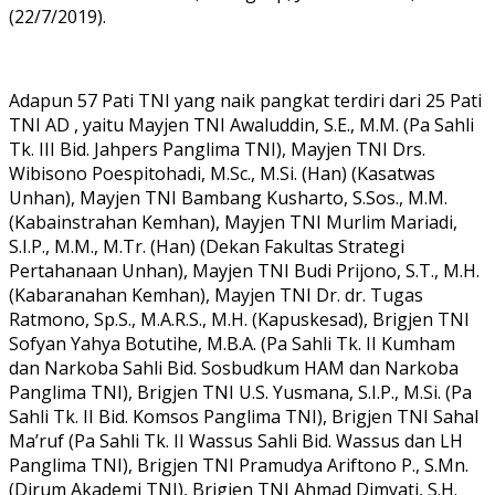
(22/7/2019).
Adapun 57 Pati TNI yang naik pangkat terdiri dari 25 Pati
TNI AD , yaitu Mayjen TNI Awaluddin, S.E., M.M. (Pa Sahli
Tk. III Bid. Jahpers Panglima TNI), Mayjen TNI Drs.
Wibisono Poespitohadi, M.Sc., M.Si. (Han) (Kasatwas
Unhan), Mayjen TNI Bambang Kusharto, S.Sos., M.M.
(Kabainstrahan Kemhan), Mayjen TNI Murlim Mariadi,
S.I.P., M.M., M.Tr. (Han) (Dekan Fakultas Strategi
Pertahanaan Unhan), Mayjen TNI Budi Prijono, S.T., M.H.
(Kabaranahan Kemhan), Mayjen TNI Dr. dr. Tugas
Ratmono, Sp.S., M.A.R.S., M.H. (Kapuskesad), Brigjen TNI
Sofyan Yahya Botutihe, M.B.A. (Pa Sahli Tk. II Kumham
dan Narkoba Sahli Bid. Sosbudkum HAM dan Narkoba
Panglima TNI), Brigjen TNI U.S. Yusmana, S.I.P., M.Si. (Pa
Sahli Tk. II Bid. Komsos Panglima TNI), Brigjen TNI Sahal
Ma’ruf (Pa Sahli Tk. II Wassus Sahli Bid. Wassus dan LH
Panglima TNI), Brigjen TNI Pramudya Ariftono P., S.Mn.
(Dirum Akademi TNI), Brigjen TNI Ahmad Dimyati, S.H.