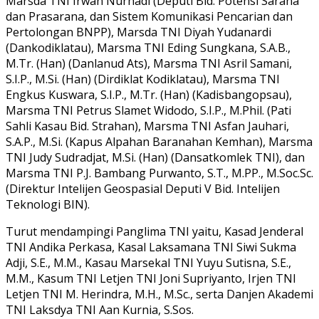
Marsda TNI Irwan Nurhadi (Deputi Bid. Potensi Sarana
dan Prasarana, dan Sistem Komunikasi Pencarian dan
Pertolongan BNPP), Marsda TNI Diyah Yudanardi
(Dankodiklatau), Marsma TNI Eding Sungkana, S.A.B.,
M.Tr. (Han) (Danlanud Ats), Marsma TNI Asril Samani,
S.I.P., M.Si. (Han) (Dirdiklat Kodiklatau), Marsma TNI
Engkus Kuswara, S.I.P., M.Tr. (Han) (Kadisbangopsau),
Marsma TNI Petrus Slamet Widodo, S.I.P., M.Phil. (Pati
Sahli Kasau Bid. Strahan), Marsma TNI Asfan Jauhari,
S.A.P., M.Si. (Kapus Alpahan Baranahan Kemhan), Marsma
TNI Judy Sudradjat, M.Si. (Han) (Dansatkomlek TNI), dan
Marsma TNI P.J. Bambang Purwanto, S.T., M.PP., M.Soc.Sc.
(Direktur Intelijen Geospasial Deputi V Bid. Intelijen
Teknologi BIN).
Turut mendampingi Panglima TNI yaitu, Kasad Jenderal
TNI Andika Perkasa, Kasal Laksamana TNI Siwi Sukma
Adji, S.E., M.M., Kasau Marsekal TNI Yuyu Sutisna, S.E.,
M.M., Kasum TNI Letjen TNI Joni Supriyanto, Irjen TNI
Letjen TNI M. Herindra, M.H., M.Sc., serta Danjen Akademi
TNI Laksdya TNI Aan Kurnia, S.Sos.