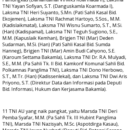
TNI Yayan Sofiyan, S.T. (Danguskamla Koarmada I),
Laksma TNI Heri Suyanto, S.Mn. (Pati Sahli Kasal Bid.
Ekojemen), Laksma TNI Rachmat Hartoyo, S.Sos., M.M.
(Kadislaikmatal), Laksma TNI Wisnu Sumarto, S.T., M.Si.
(Han) (Kadispamal), Laksma TNI Teguh Sugiono, S.E.,
M.M. (Kapuslaik Kemhan), Brigjen TNI (Mar) Deden
Sudarman, M.Si. (Han) (Pati Sahli Kasal Bid. Sumda
Hanneg), Brigjen TNI (Mar) Amin Budi Cahyono, S.E.
(Karoum Settama Bakamla), Laksma TNI Dr. R.A. Mulyadi,
S.E., M.M. (Pa Sahli Tk. II Bid. Kamkonf Komunal Sahli Bid.
Polkamnas Panglima TNI), Laksma TNI Dono Herbowo,
S.T., M.Tr. (Han) (Kadissenlekal), dan Laksma TNI Dwi Aris
Priyono, S.T. (Direktur Data dan Informasi pada Deputi
Bid. Informasi, Hukum dan Kerjasama Bakamla).
11 TNI AU yang naik pangkat, yaitu Marsda TNI Deri
Pemba Syafar, M.M. (Pa Sahli Tk. III Hubint Panglima
TNI), Marsda TNI Nazisyah, M.Sc. (Aspotdirga Kasau),