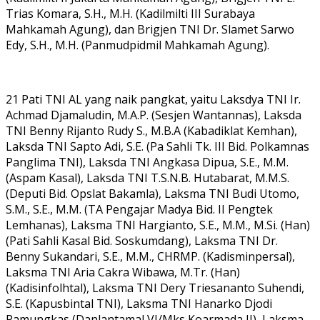
Trias Komara, S.H., M.H. (Kadilmilti III Surabaya
Mahkamah Agung), dan Brigjen TNI Dr. Slamet Sarwo
Edy, S.H., M.H. (Panmudpidmil Mahkamah Agung).
21 Pati TNI AL yang naik pangkat, yaitu Laksdya TNI Ir.
Achmad Djamaludin, M.A.P. (Sesjen Wantannas), Laksda
TNI Benny Rijanto Rudy S., M.B.A (Kabadiklat Kemhan),
Laksda TNI Sapto Adi, S.E. (Pa Sahli Tk. III Bid. Polkamnas
Panglima TNI), Laksda TNI Angkasa Dipua, S.E., M.M.
(Aspam Kasal), Laksda TNI T.S.N.B. Hutabarat, M.M.S.
(Deputi Bid. Opslat Bakamla), Laksma TNI Budi Utomo,
S.M., S.E., M.M. (TA Pengajar Madya Bid. II Pengtek
Lemhanas), Laksma TNI Hargianto, S.E., M.M., M.Si. (Han)
(Pati Sahli Kasal Bid. Soskumdang), Laksma TNI Dr.
Benny Sukandari, S.E., M.M., CHRMP. (Kadisminpersal),
Laksma TNI Aria Cakra Wibawa, M.Tr. (Han)
(Kadisinfolhtal), Laksma TNI Dery Triesananto Suhendi,
S.E. (Kapusbintal TNI), Laksma TNI Hanarko Djodi
Pamungkas (Danlantamal VI/Mks Koarmada II), Laksma