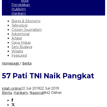
Bola
Pendidikan
Hukkrim
Hankam
Bisnis & Ekonomi
Teknologi
Citizen Journalism
Advertorial
Artikel
Gaya Hidup
Seni Budaya
Wisata
Featured
57
Homepage
/
Berita
Pati
TNI
57 Pati TNI Naik Pangkat
Naik
Pangkat
inilah online
22 Juli 2019
22 Juli 2019
Berita
,
Hankam
,
Nasional
842 Dilihat