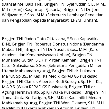
(Dansatintel Bais TNI), Brigjen TNI Syafruddin, S.E., M.M.,
M.Tr. (Han) (Kasgartap I/Jakarta), Brigjen TNI Dr. Joni
Widjayanto, S.Sos., M.M. (Sekretaris Lembaga Penelitian
dan Pengabdian kepada Masyarakat (LP2M) Unhan).
Brigjen TNI Raden Toto Oktaviana, S.Sos. (Kapusdiklat
BIN), Brigjen TNI Robertus Donatus Ndona (Dandenma
Mabes TNI), Brigjen TNI Dr. Yusuf, S.Sos., M.M. (Karo
Akademi dan Kemahasiswaan Unhan), Brigjen TNI
Muhamad Gultan, S.E. (Ir IV Itjen Kemhan), Brigjen TNI
Catur Sulasdiarso, S.Sos. (Sekretaris Pengadilan Militer
Utama Mahkamah Agung), Brigjen TNI dr. Lukman
Ma’ruf, Sp.BS., M.Kes. (Ka Medik RSPAD GS Puskesad),
Brigjen TNI Ckm dr. Albertus Budi Sulistya, Sp.THT-KL.,
M.A.R.S. (Waka RSPAD GS Puskesad), Brigjen TNI dr.
Agung Hermawanto, Sp.Kj. (Waka Puskesad), Brigjen TNI
Tama Ulinta Br. Tarigan, S.H., M.Kn. (Kadilmilti I Medan
Mahkamah Agung), Brigjen TNI Weni Okianto, S.H., M.H.
(Kadilmilti II Jakarta Mahkamah Agung), Brigjen TNI E.