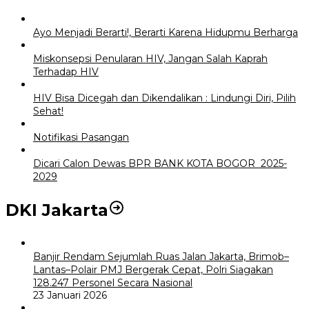
Ayo Menjadi Berarti!, Berarti Karena Hidupmu Berharga
Miskonsepsi Penularan HIV, Jangan Salah Kaprah
Terhadap HIV
HIV Bisa Dicegah dan Dikendalikan : Lindungi Diri, Pilih
Sehat!
Notifikasi Pasangan
Dicari Calon Dewas BPR BANK KOTA BOGOR 2025-
2029
DKI Jakarta
Banjir Rendam Sejumlah Ruas Jalan Jakarta, Brimob–
Lantas–Polair PMJ Bergerak Cepat, Polri Siagakan
128.247 Personel Secara Nasional
23 Januari 2026