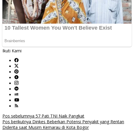
Ikuti Kami
Navigasi
Pos sebelumnya
57 Pati TNI Naik Pangkat
Pos berikutnya
Dinkes Beberkan Potensi Penyakit yang Rentan
pos
Diderita saat Musim Kemarau di Kota Bogor