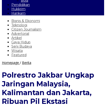
Bola
Pendidikan
Hukkrim
Hankam
Bisnis & Ekonomi
Teknologi
Citizen Journalism
Advertorial
Artikel
Gaya Hidup
Seni Budaya
Wisata
Featured
Polrestro
Homepage
/
Berita
Jakbar
Ungkap
Polrestro Jakbar Ungkap
Jaringan
Malaysia,
Jaringan Malaysia,
Kalimantan
dan
Kalimantan dan Jakarta,
Jakarta,
Ribuan
Ribuan Pil Ekstasi
Pil