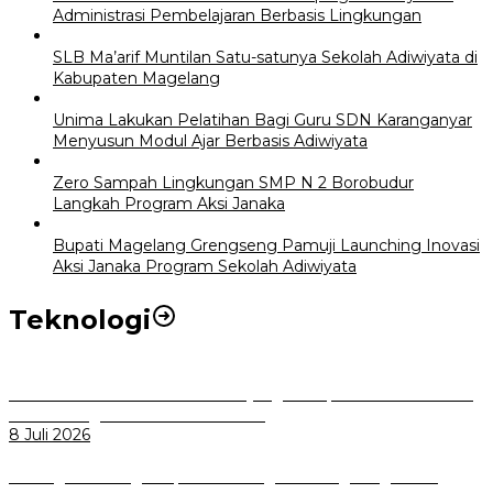
Administrasi Pembelajaran Berbasis Lingkungan
SLB Ma’arif Muntilan Satu-satunya Sekolah Adiwiyata di
Kabupaten Magelang
Unima Lakukan Pelatihan Bagi Guru SDN Karanganyar
Menyusun Modul Ajar Berbasis Adiwiyata
Zero Sampah Lingkungan SMP N 2 Borobudur
Langkah Program Aksi Janaka
Bupati Magelang Grengseng Pamuji Launching Inovasi
Aksi Janaka Program Sekolah Adiwiyata
Teknologi
Perkuat Tata Kelola Aset Daerah yang Transparan dan Akuntabel
Pemkot Bogor Luncurkan SIMASDA
8 Juli 2026
Dorong Salusi Regional, Pemkot Bogor Dukung Pengolahan