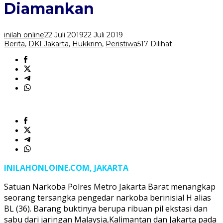
Ekstasi
Diamankan
Diamankan
inilah online
22 Juli 2019
22 Juli 2019
Berita
,
DKI Jakarta
,
Hukkrim
,
Peristiwa
517 Dilihat
INILAHONLOINE.COM, JAKARTA
Satuan Narkoba Polres Metro Jakarta Barat menangkap
seorang tersangka pengedar narkoba berinisial H alias
BL (36). Barang buktinya berupa ribuan pil ekstasi dan
sabu dari jaringan Malaysia,Kalimantan dan Jakarta pada