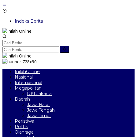
Lewati
ke
konten
Indeks Berita
InilahOnline
Nasional
Internasional
Megapolitan
DKI Jakarta
Daerah
Jawa Barat
Jawa Tengah
Jawa Timur
Peristiwa
Politik
Olahraga