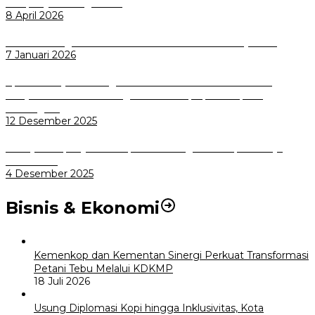
Sampah Jadi Energi Listrik
8 April 2026
Wali Kota Bogor bersama Dirut INKA Bahas Trase Uji Coba
7 Januari 2026
Aplikasi Pelayanan Pengaduan Reserse Resmi Diluncurkan:
Masyarakat Kini Bisa Mengadu Lebih Cepat, Mudah, dan
Terintegrasi
12 Desember 2025
Menuju Sampah Jadi Listrik, Pemkot Bogor Mantapkan Kerja
Sama PSEL
4 Desember 2025
Bisnis & Ekonomi
Kemenkop dan Kementan Sinergi Perkuat Transformasi
Petani Tebu Melalui KDKMP
18 Juli 2026
Usung Diplomasi Kopi hingga Inklusivitas, Kota