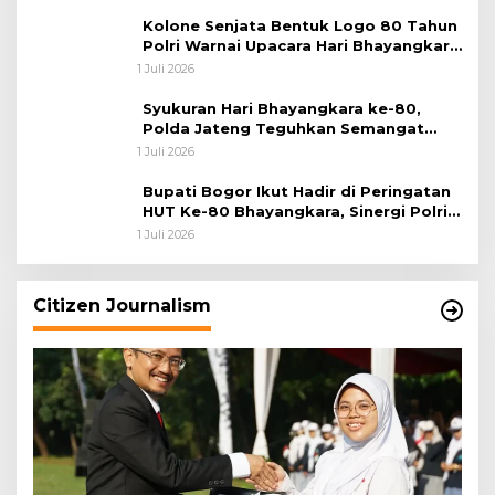
Kolone Senjata Bentuk Logo 80 Tahun
Polri Warnai Upacara Hari Bhayangkara
ke-80
1 Juli 2026
Syukuran Hari Bhayangkara ke-80,
Polda Jateng Teguhkan Semangat
Pengabdian dan Pererat Kebersamaan
1 Juli 2026
Bupati Bogor Ikut Hadir di Peringatan
HUT Ke-80 Bhayangkara, Sinergi Polri
dan Pemkab Bogor Jadi Kunci Menjaga
1 Juli 2026
Keamanan Daerah
Citizen Journalism