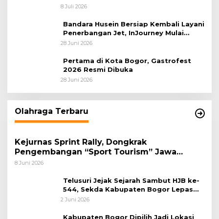
Internasional dari Bandara Husein
8 Juli 2026
Sastranegara
Bandara Husein Bersiap Kembali Layani
Penerbangan Jet, InJourney Mulai
Tahap Optimalisasi
28 Juni 2026
Pertama di Kota Bogor, Gastrofest
2026 Resmi Dibuka
28 Juni 2026
Olahraga Terbaru
Kejurnas Sprint Rally, Dongkrak
Pengembangan “Sport Tourism” Jawa
Tengah
8 Juni 2026
Telusuri Jejak Sejarah Sambut HJB ke-
544, Sekda Kabupaten Bogor Lepas
Gowes Napak Tilas Bogor
2 Juni 2026
Kabupaten Bogor Dipilih Jadi Lokasi