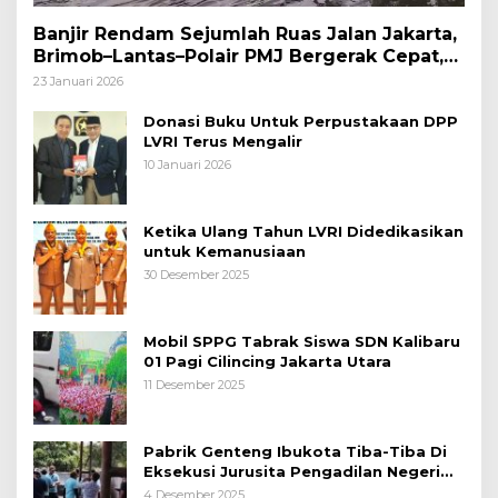
Banjir Rendam Sejumlah Ruas Jalan Jakarta,
Brimob–Lantas–Polair PMJ Bergerak Cepat,
Polri Siagakan 128.247 Personel Secara
23 Januari 2026
Nasional
Donasi Buku Untuk Perpustakaan DPP
LVRI Terus Mengalir
10 Januari 2026
Ketika Ulang Tahun LVRI Didedikasikan
untuk Kemanusiaan
30 Desember 2025
Mobil SPPG Tabrak Siswa SDN Kalibaru
01 Pagi Cilincing Jakarta Utara
11 Desember 2025
Pabrik Genteng Ibukota Tiba-Tiba Di
Eksekusi Jurusita Pengadilan Negeri
Tangerang, Diduga Cacat Hukum Sejak
4 Desember 2025