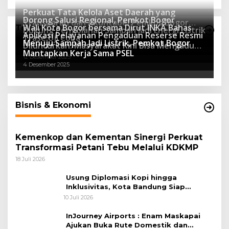
Program Sekolah Adiwiyata
Perkuat Tata Kelola Aset Daerah yang
Dorong Salusi Regional, Pemkot Bogor
Transparan dan Akuntabel Pemkot Bogor
Wali Kota Bogor bersama Dirut INKA Bahas
Teknologi
Dukung Pengolahan Sampah Jadi Energi Listrik
Luncurkan SIMASDA
Aplikasi Pelayanan Pengaduan Reserse Resmi
8 Juli 2026
Trase Uji Coba
Menuju Sampah Jadi Listrik, Pemkot Bogor
8 April 2026
Diluncurkan: Masyarakat Kini Bisa Mengadu
7 Januari 2026
Mantapkan Kerja Sama PSEL
Lebih Cepat, Mudah, dan Terintegrasi
12 Desember 2025
4 Desember 2025
Bisnis & Ekonomi
Kemenkop dan Kementan Sinergi Perkuat
Transformasi Petani Tebu Melalui KDKMP
18 Juli 2026
Usung Diplomasi Kopi hingga
Inklusivitas, Kota Bandung Siap
Sambut 25 Duta Besar di Festival Asia
10 Juli 2026
Afrika 2026
InJourney Airports : Enam Maskapai
Ajukan Buka Rute Domestik dan