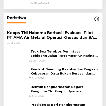
Keadilan Restoratif Wujudkan
13 Agustus 2025
Masyarakat Harmonis”
Peristiwa
Koops TNI Habema Berhasil Evakuasi Pilot
PT AMA Air Melalui Operasi Khusus dan SAR
Taktis
3 Juli 2026
Truk Box Terobos Perlintasan
Sebidang Jalan Tertemper KA Harina di
Jalan Stasiun Poncol-Jrakah Semarang
22 Juni 2026
Pemkot Bandung Pastikan Isu Dugaan
Kebocoran Data Bukan Berasal dari
Server Disdukcapil
7 April 2026
Bentuk Penghormatan Negara,
Panglima TNI Pimpin Upacara
Pemakaman Militer
6 April 2026
Presiden RI Beri Penghormatan