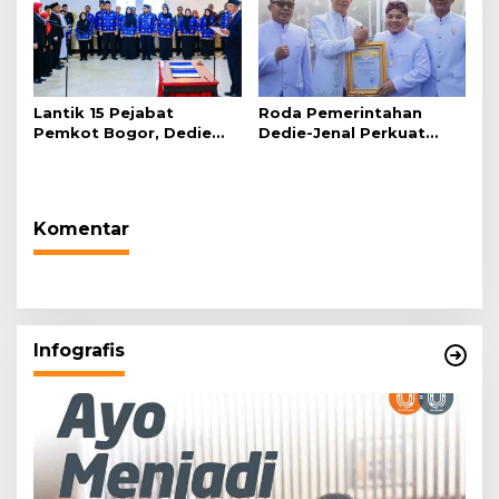
Lantik 15 Pejabat
Roda Pemerintahan
Pemkot Bogor, Dedie
Dedie-Jenal Perkuat
Rachim: Laksanakan
Kebijakan Lingkungan
Tugas Sesuai Harapan
Hidup dari Hulu hingga
Masyarakat
Hilir
Komentar
Infografis