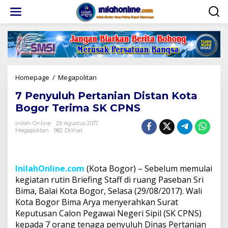
Lewati
ke
konten
7
Homepage
/
Megapolitan
Penyuluh
7 Penyuluh Pertanian Distan Kota
Pertanian
Distan
Bogor Terima SK CPNS
Kota
Bogor
Inilah Online
29 Agustus 2017
Megapolitan
982 Dilihat
Terima
SK
CPNS
InilahOnline.com
(Kota Bogor) – Sebelum memulai
kegiatan rutin Briefing Staff di ruang Paseban Sri
Bima, Balai Kota Bogor, Selasa (29/08/2017). Wali
Kota Bogor Bima Arya menyerahkan Surat
Keputusan Calon Pegawai Negeri Sipil (SK CPNS)
kepada 7 orang tenaga penyuluh Dinas Pertanian