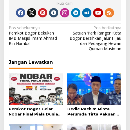
Ikuti Kami
Navigasi
Pos sebelumnya
Pos berikutnya
Pemkot Bogor Bekukan
Satuan ‘Park Ranger’ Kota
pos
IMB Masjid Imam Ahmad
Bogor Bersihkan Jalur Hijau
Bin Hambal
dari Pedagang Hewan
Qurban Musiman
Jangan Lewatkan
Pemkot Bogor Gelar
Dedie Rachim Minta
Nobar Final Piala Dunia
Perumda Tirta Pakuan
2026 di Plaza Balai Kota
Salurkan Air Bersih bagi
Warga Terdampak
Kekeringan