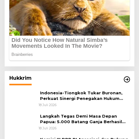
Hukkrim
Indonesia-Tiongkok Tukar Buronan,
Perkuat Sinergi Penegakan Hukum
Lintas Negara
18 Juli 2026
Langkah Tegas Demi Masa Depan
Papua: 5.000 Batang Ganja Berhasil
Diungkap Koops TNI Habema
18 Juli 2026