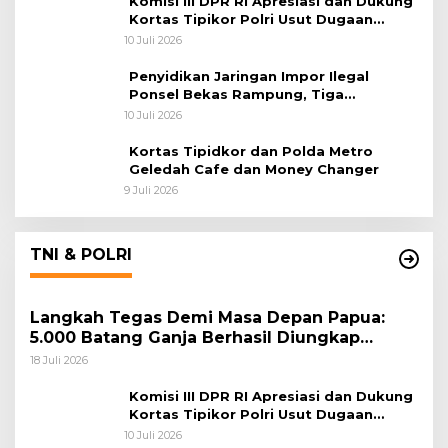
Komisi III DPR RI Apresiasi dan Dukung
Kortas Tipikor Polri Usut Dugaan
Korupsi Batu Bara
10 Juli 2026
Penyidikan Jaringan Impor Ilegal
Ponsel Bekas Rampung, Tiga
Tersangka Sudah P-21 dan Satu Buron
10 Juli 2026
Kortas Tipidkor dan Polda Metro
Geledah Cafe dan Money Changer
9 Juli 2026
TNI & POLRI
Langkah Tegas Demi Masa Depan Papua:
5.000 Batang Ganja Berhasil Diungkap
Koops TNI Habema
18 Juli 2026
Komisi III DPR RI Apresiasi dan Dukung
Kortas Tipikor Polri Usut Dugaan
Korupsi Batu Bara
10 Juli 2026