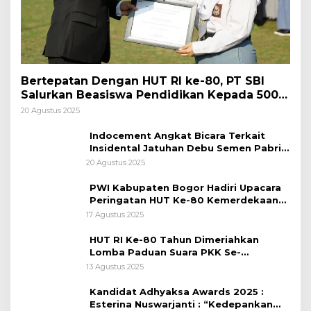
Bertepatan Dengan HUT RI ke-80, PT SBI
Salurkan Beasiswa Pendidikan Kepada 500
Pelajar
20 Agustus 2025
Indocement Angkat Bicara Terkait
Insidental Jatuhan Debu Semen Pabrik
Citeureup
20 Agustus 2025
PWI Kabupaten Bogor Hadiri Upacara
Peringatan HUT Ke-80 Kemerdekaan
RI, di Lapangan Tegar Beriman
17 Agustus 2025
HUT RI Ke-80 Tahun Dimeriahkan
Lomba Paduan Suara PKK Se-
Kabupaten Bogor
13 Agustus 2025
Kandidat Adhyaksa Awards 2025 :
Esterina Nuswarjanti : “Kedepankan