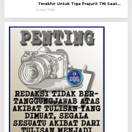
Terakhir Untuk Tiga Prajurit TNI Saat
Persemayaman di Bandara Soekarno-
6 April 2026
Hatta