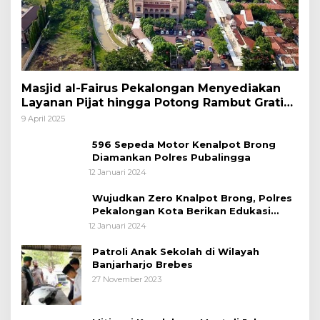
Masjid al-Fairus Pekalongan Menyediakan
Layanan Pijat hingga Potong Rambut Gratis
bagi Pemudik Lebaran 2025
9 April 2025
596 Sepeda Motor Kenalpot Brong
Diamankan Polres Pubalingga
12 Januari 2024
Wujudkan Zero Knalpot Brong, Polres
Pekalongan Kota Berikan Edukasi
Kepada Pelajar
12 Januari 2024
Patroli Anak Sekolah di Wilayah
Banjarharjo Brebes
27 November 2023