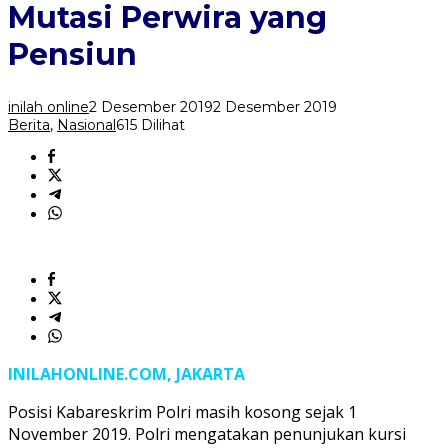
Perwira
Mutasi Perwira yang
yang
Pensiun
Pensiun
inilah online
2 Desember 2019
2 Desember 2019
Berita
,
Nasional
615 Dilihat
INILAHONLINE.COM, JAKARTA
Posisi Kabareskrim Polri masih kosong sejak 1
November 2019. Polri mengatakan penunjukan kursi