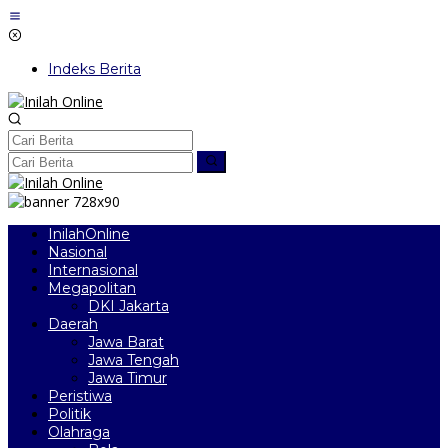
Lewati
ke
konten
Indeks Berita
InilahOnline
Nasional
Internasional
Megapolitan
DKI Jakarta
Daerah
Jawa Barat
Jawa Tengah
Jawa Timur
Peristiwa
Politik
Olahraga