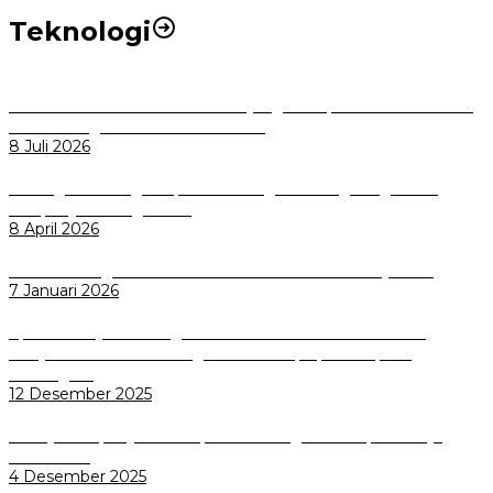
Teknologi
Perkuat Tata Kelola Aset Daerah yang Transparan dan Akuntabel
Pemkot Bogor Luncurkan SIMASDA
8 Juli 2026
Dorong Salusi Regional, Pemkot Bogor Dukung Pengolahan
Sampah Jadi Energi Listrik
8 April 2026
Wali Kota Bogor bersama Dirut INKA Bahas Trase Uji Coba
7 Januari 2026
Aplikasi Pelayanan Pengaduan Reserse Resmi Diluncurkan:
Masyarakat Kini Bisa Mengadu Lebih Cepat, Mudah, dan
Terintegrasi
12 Desember 2025
Menuju Sampah Jadi Listrik, Pemkot Bogor Mantapkan Kerja
Sama PSEL
4 Desember 2025