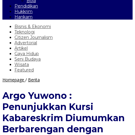
Bola
Pendidikan
Hukkrim
Hankam
Bisnis & Ekonomi
Teknologi
Citizen Journalism
Advertorial
Artikel
Gaya Hidup
Seni Budaya
Wisata
Featured
Argo
Homepage
/
Berita
Yuwono
:
Argo Yuwono :
Penunjukkan
Kursi
Penunjukkan Kursi
Kabareskrim
Diumumkan
Kabareskrim Diumumkan
Berbarengan
dengan
Berbarengan dengan
Mutasi