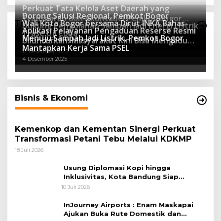
Perkuat Tata Kelola Aset Daerah yang
Dorong Salusi Regional, Pemkot Bogor
Transparan dan Akuntabel Pemkot Bogor
Wali Kota Bogor bersama Dirut INKA Bahas
Teknologi
Dukung Pengolahan Sampah Jadi Energi Listrik
Luncurkan SIMASDA
Aplikasi Pelayanan Pengaduan Reserse Resmi
8 Juli 2026
Trase Uji Coba
Menuju Sampah Jadi Listrik, Pemkot Bogor
8 April 2026
Diluncurkan: Masyarakat Kini Bisa Mengadu
7 Januari 2026
Mantapkan Kerja Sama PSEL
Lebih Cepat, Mudah, dan Terintegrasi
12 Desember 2025
4 Desember 2025
Bisnis & Ekonomi
Kemenkop dan Kementan Sinergi Perkuat
Transformasi Petani Tebu Melalui KDKMP
18 Juli 2026
Usung Diplomasi Kopi hingga
Inklusivitas, Kota Bandung Siap
Sambut 25 Duta Besar di Festival Asia
10 Juli 2026
Afrika 2026
InJourney Airports : Enam Maskapai
Ajukan Buka Rute Domestik dan