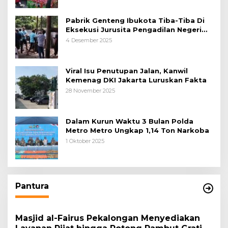
Pabrik Genteng Ibukota Tiba-Tiba Di
Eksekusi Jurusita Pengadilan Negeri
Tangerang, Diduga Cacat Hukum Sejak
4 Desember 2025
Awal
Viral Isu Penutupan Jalan, Kanwil
Kemenag DKI Jakarta Luruskan Fakta
28 November 2025
Dalam Kurun Waktu 3 Bulan Polda
Metro Metro Ungkap 1,14 Ton Narkoba
1 Oktober 2025
Pantura
Masjid al-Fairus Pekalongan Menyediakan