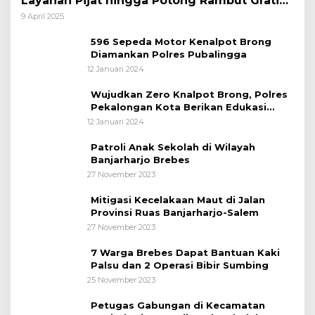
Layanan Pijat hingga Potong Rambut Gratis
bagi Pemudik Lebaran 2025
9 April 2025
596 Sepeda Motor Kenalpot Brong
Diamankan Polres Pubalingga
12 Januari 2024
Wujudkan Zero Knalpot Brong, Polres
Pekalongan Kota Berikan Edukasi
Kepada Pelajar
12 Januari 2024
Patroli Anak Sekolah di Wilayah
Banjarharjo Brebes
27 November 2023
Mitigasi Kecelakaan Maut di Jalan
Provinsi Ruas Banjarharjo-Salem
27 November 2023
7 Warga Brebes Dapat Bantuan Kaki
Palsu dan 2 Operasi Bibir Sumbing
25 November 2023
Petugas Gabungan di Kecamatan