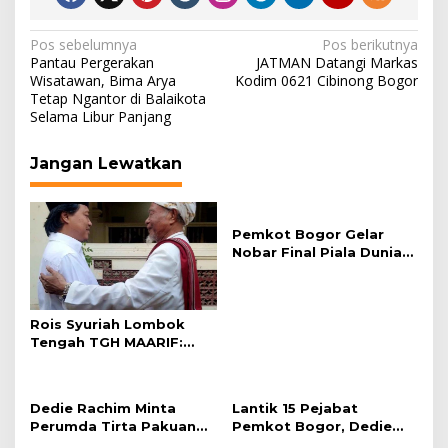
Navigasi
Pos sebelumnya
Pos berikutnya
Pantau Pergerakan
JATMAN Datangi Markas
pos
Wisatawan, Bima Arya
Kodim 0621 Cibinong Bogor
Tetap Ngantor di Balaikota
Selama Libur Panjang
Jangan Lewatkan
Pemkot Bogor Gelar
Nobar Final Piala Dunia
2026 di Plaza Balai Kota
Rois Syuriah Lombok
Tengah TGH MAARIF:
“Telah Lahir Mujadid
Abad Kedua NU”
Dedie Rachim Minta
Lantik 15 Pejabat
Perumda Tirta Pakuan
Pemkot Bogor, Dedie
Salurkan Air Bersih bagi
Rachim: Laksanakan