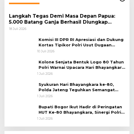
Langkah Tegas Demi Masa Depan Papua:
5.000 Batang Ganja Berhasil Diungkap
Koops TNI Habema
18 Juli 2026
Komisi III DPR RI Apresiasi dan Dukung
Kortas Tipikor Polri Usut Dugaan
Korupsi Batu Bara
10 Juli 2026
Kolone Senjata Bentuk Logo 80 Tahun
Polri Warnai Upacara Hari Bhayangkara
ke-80
1 Juli 2026
Syukuran Hari Bhayangkara ke-80,
Polda Jateng Teguhkan Semangat
Pengabdian dan Pererat Kebersamaan
1 Juli 2026
Bupati Bogor Ikut Hadir di Peringatan
HUT Ke-80 Bhayangkara, Sinergi Polri
dan Pemkab Bogor Jadi Kunci Menjaga
1 Juli 2026
Keamanan Daerah