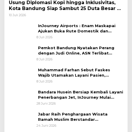
Usung Diplomasi Kopi hingga Inklusivitas,
Kota Bandung Siap Sambut 25 Duta Besar di
Festival Asia Afrika 2026
10 Juli 2026
InJourney Airports : Enam Maskapai
Ajukan Buka Rute Domestik dan
Internasional dari Bandara Husein
8 Juli 2026
Sastranegara
Pemkot Bandung Nyatakan Perang
dengan Judi Online, ASN Terlibat
Terancam Dipecat Tidak Hormat
8 Juli 2026
Muhammad Farhan Sebut Faskes
Wajib Utamakan Layani Pasien,
Penolakan akan Berujung Sanksi Tegas
8 Juli 2026
Bandara Husein Bersiap Kembali Layani
Penerbangan Jet, InJourney Mulai
Tahap Optimalisasi
28 Juni 2026
Jabar Raih Penghargaan Wisata
Ramah Muslim Berstandar
Internasional
24 Juni 2026