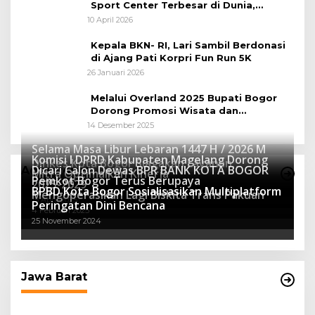
Sport Center Terbesar di Dunia,
Peluang Tingkatkan Pertumbuhan
10 April 2026
Ekonomi Baru
Kepala BKN- RI, Lari Sambil Berdonasi
di Ajang Pati Korpri Fun Run 5K
26 Januari 2026
Melalui Overland 2025 Bupati Bogor
Dorong Promosi Wisata dan
Pelestarian Alam
14 Desember 2025
Selama Masa Libur Lebaran 1447 H / 2026 M
Komisi I DPRD Kabupaten Magelang Dorong
Dinkes Kota Bogor Siagakan Layanan
Dicari Calon Dewas BPR BANK KOTA BOGOR
Advertorial
Mitra Optimalkan Kinerja
Kesehatan
Pemkot Bogor Terus Berupaya
16 Maret 2026
2025-2029
BPBD Kota Bogor Sosialisasikan Multiplatform
27 Mei 2025
Mengoperasikan Lagi Biskita Trans Pakuan
15 April 2025
Peringatan Dini Bencana
4 Februari 2025
25 November 2024
Jawa Barat