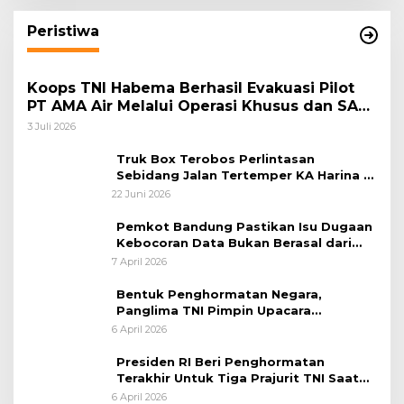
Peristiwa
Koops TNI Habema Berhasil Evakuasi Pilot
PT AMA Air Melalui Operasi Khusus dan SAR
Taktis
3 Juli 2026
Truk Box Terobos Perlintasan
Sebidang Jalan Tertemper KA Harina di
Jalan Stasiun Poncol-Jrakah Semarang
22 Juni 2026
Pemkot Bandung Pastikan Isu Dugaan
Kebocoran Data Bukan Berasal dari
Server Disdukcapil
7 April 2026
Bentuk Penghormatan Negara,
Panglima TNI Pimpin Upacara
Pemakaman Militer
6 April 2026
Presiden RI Beri Penghormatan
Terakhir Untuk Tiga Prajurit TNI Saat
Persemayaman di Bandara Soekarno-
6 April 2026