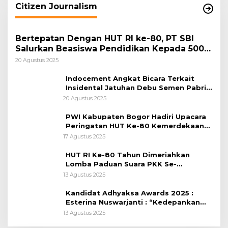
Citizen Journalism
Bertepatan Dengan HUT RI ke-80, PT SBI
Salurkan Beasiswa Pendidikan Kepada 500
Pelajar
20 Agustus 2025
Indocement Angkat Bicara Terkait
Insidental Jatuhan Debu Semen Pabrik
Citeureup
20 Agustus 2025
PWI Kabupaten Bogor Hadiri Upacara
Peringatan HUT Ke-80 Kemerdekaan
RI, di Lapangan Tegar Beriman
17 Agustus 2025
HUT RI Ke-80 Tahun Dimeriahkan
Lomba Paduan Suara PKK Se-
Kabupaten Bogor
13 Agustus 2025
Kandidat Adhyaksa Awards 2025 :
Esterina Nuswarjanti : “Kedepankan
Keadilan Restoratif Wujudkan
13 Agustus 2025
Masyarakat Harmonis”