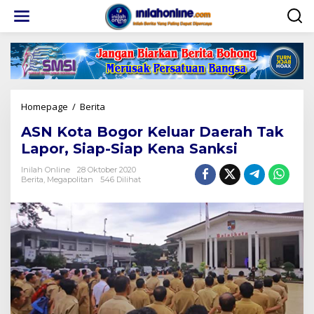
Lewati
ke
konten
ASN
Homepage
/
Berita
Kota
ASN Kota Bogor Keluar Daerah Tak
Bogor
Keluar
Lapor, Siap-Siap Kena Sanksi
Daerah
Tak
Inilah Online
28 Oktober 2020
Berita
,
Megapolitan
546 Dilihat
Lapor,
Siap-
Siap
Kena
Sanksi