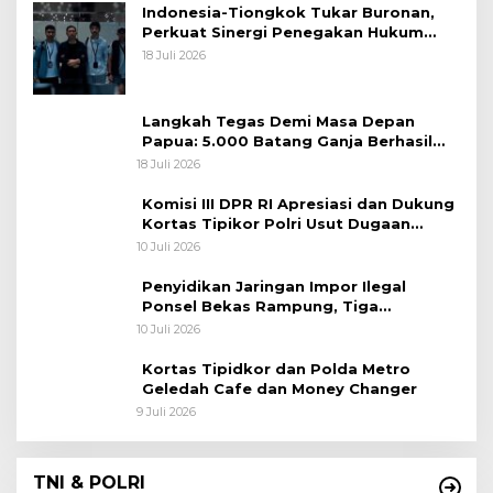
Indonesia-Tiongkok Tukar Buronan,
Perkuat Sinergi Penegakan Hukum
Lintas Negara
18 Juli 2026
Langkah Tegas Demi Masa Depan
Papua: 5.000 Batang Ganja Berhasil
Diungkap Koops TNI Habema
18 Juli 2026
Komisi III DPR RI Apresiasi dan Dukung
Kortas Tipikor Polri Usut Dugaan
Korupsi Batu Bara
10 Juli 2026
Penyidikan Jaringan Impor Ilegal
Ponsel Bekas Rampung, Tiga
Tersangka Sudah P-21 dan Satu Buron
10 Juli 2026
Kortas Tipidkor dan Polda Metro
Geledah Cafe dan Money Changer
9 Juli 2026
TNI & POLRI