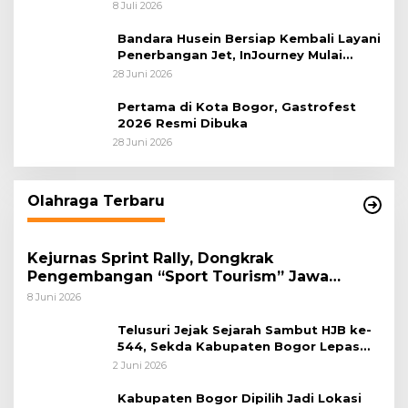
Internasional dari Bandara Husein
8 Juli 2026
Sastranegara
Bandara Husein Bersiap Kembali Layani
Penerbangan Jet, InJourney Mulai
Tahap Optimalisasi
28 Juni 2026
Pertama di Kota Bogor, Gastrofest
2026 Resmi Dibuka
28 Juni 2026
Olahraga Terbaru
Kejurnas Sprint Rally, Dongkrak
Pengembangan “Sport Tourism” Jawa
Tengah
8 Juni 2026
Telusuri Jejak Sejarah Sambut HJB ke-
544, Sekda Kabupaten Bogor Lepas
Gowes Napak Tilas Bogor
2 Juni 2026
Kabupaten Bogor Dipilih Jadi Lokasi