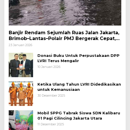
Banjir Rendam Sejumlah Ruas Jalan Jakarta,
Brimob–Lantas–Polair PMJ Bergerak Cepat,
Polri Siagakan 128.247 Personel Secara
23 Januari 2026
Nasional
Donasi Buku Untuk Perpustakaan DPP
LVRI Terus Mengalir
10 Januari 2026
Ketika Ulang Tahun LVRI Didedikasikan
untuk Kemanusiaan
30 Desember 2025
Mobil SPPG Tabrak Siswa SDN Kalibaru
01 Pagi Cilincing Jakarta Utara
11 Desember 2025