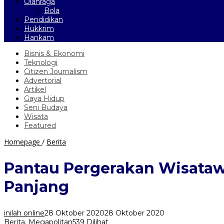
Olahraga
Bola
Pendidikan
Hukkrim
Hankam
Bisnis & Ekonomi
Teknologi
Citizen Journalism
Advertorial
Artikel
Gaya Hidup
Seni Budaya
Wisata
Featured
Pantau
Homepage
/
Berita
Pergerakan
Wisatawan,
Pantau Pergerakan Wisatawa
Bima
Arya
Panjang
Tetap
Ngantor
di
inilah online
28 Oktober 2020
28 Oktober 2020
Balaikota
Berita
,
Megapolitan
539 Dilihat