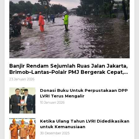
Banjir Rendam Sejumlah Ruas Jalan Jakarta,
Brimob–Lantas–Polair PMJ Bergerak Cepat,
Polri Siagakan 128.247 Personel Secara
23 Januari 2026
Nasional
Donasi Buku Untuk Perpustakaan DPP
LVRI Terus Mengalir
10 Januari 2026
Ketika Ulang Tahun LVRI Didedikasikan
untuk Kemanusiaan
30 Desember 2025