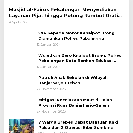
Masjid al-Fairus Pekalongan Menyediakan
Layanan Pijat hingga Potong Rambut Gratis
bagi Pemudik Lebaran 2025
9 April 2025
596 Sepeda Motor Kenalpot Brong
Diamankan Polres Pubalingga
12 Januari 2024
Wujudkan Zero Knalpot Brong, Polres
Pekalongan Kota Berikan Edukasi
Kepada Pelajar
12 Januari 2024
Patroli Anak Sekolah di Wilayah
Banjarharjo Brebes
27 November 2023
Mitigasi Kecelakaan Maut di Jalan
Provinsi Ruas Banjarharjo-Salem
27 November 2023
7 Warga Brebes Dapat Bantuan Kaki
Palsu dan 2 Operasi Bibir Sumbing