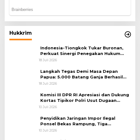
Hukkrim
Indonesia-Tiongkok Tukar Buronan,
Perkuat Sinergi Penegakan Hukum
Lintas Negara
18 Juli 2026
Langkah Tegas Demi Masa Depan
Papua: 5.000 Batang Ganja Berhasil
Diungkap Koops TNI Habema
18 Juli 2026
Komisi III DPR RI Apresiasi dan Dukung
Kortas Tipikor Polri Usut Dugaan
Korupsi Batu Bara
10 Juli 2026
Penyidikan Jaringan Impor Ilegal
Ponsel Bekas Rampung, Tiga
Tersangka Sudah P-21 dan Satu Buron
10 Juli 2026