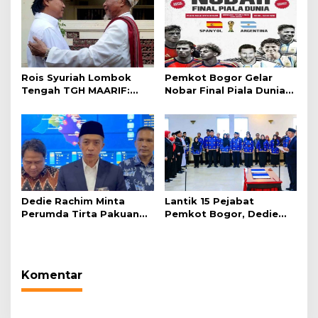
Rois Syuriah Lombok
Pemkot Bogor Gelar
Tengah TGH MAARIF:
Nobar Final Piala Dunia
“Telah Lahir Mujadid
2026 di Plaza Balai Kota
Abad Kedua NU”
Dedie Rachim Minta
Lantik 15 Pejabat
Perumda Tirta Pakuan
Pemkot Bogor, Dedie
Salurkan Air Bersih bagi
Rachim: Laksanakan
Warga Terdampak
Tugas Sesuai Harapan
Kekeringan
Masyarakat
Komentar