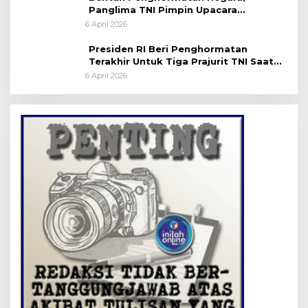
Panglima TNI Pimpin Upacara
Pemakaman Militer
6 April 2026
Presiden RI Beri Penghormatan
Terakhir Untuk Tiga Prajurit TNI Saat
Persemayaman di Bandara Soekarno-
6 April 2026
Hatta