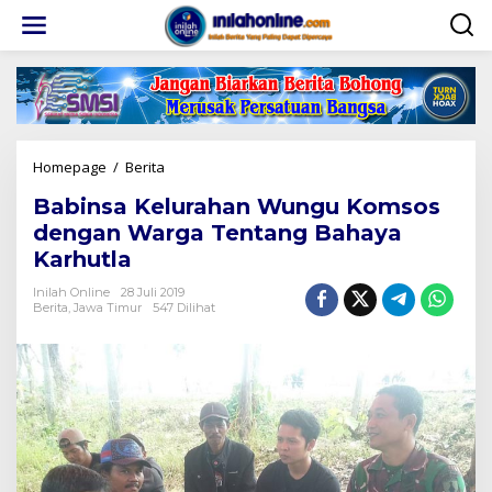
Lewati
ke
konten
Babinsa
Homepage
/
Berita
Kelurahan
Babinsa Kelurahan Wungu Komsos
Wungu
Komsos
dengan Warga Tentang Bahaya
dengan
Karhutla
Warga
Tentang
Inilah Online
28 Juli 2019
Bahaya
Berita
,
Jawa Timur
547 Dilihat
Karhutla