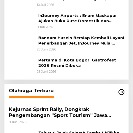
Sambut 25 Duta Besar di Festival Asia
10 Juli 2026
Afrika 2026
InJourney Airports : Enam Maskapai
Ajukan Buka Rute Domestik dan
Internasional dari Bandara Husein
8 Juli 2026
Sastranegara
Bandara Husein Bersiap Kembali Layani
Penerbangan Jet, InJourney Mulai
Tahap Optimalisasi
28 Juni 2026
Pertama di Kota Bogor, Gastrofest
2026 Resmi Dibuka
28 Juni 2026
Olahraga Terbaru
Kejurnas Sprint Rally, Dongkrak
Pengembangan “Sport Tourism” Jawa
Tengah
8 Juni 2026
Telusuri Jejak Sejarah Sambut HJB ke-