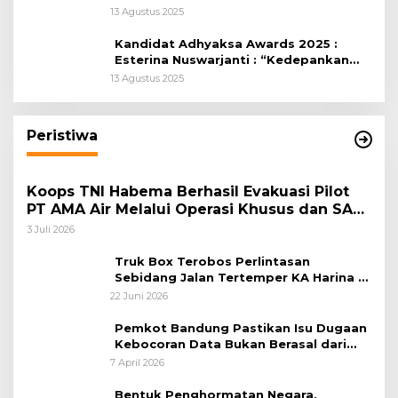
Kabupaten Bogor
13 Agustus 2025
Kandidat Adhyaksa Awards 2025 :
Esterina Nuswarjanti : “Kedepankan
Keadilan Restoratif Wujudkan
13 Agustus 2025
Masyarakat Harmonis”
Peristiwa
Koops TNI Habema Berhasil Evakuasi Pilot
PT AMA Air Melalui Operasi Khusus dan SAR
Taktis
3 Juli 2026
Truk Box Terobos Perlintasan
Sebidang Jalan Tertemper KA Harina di
Jalan Stasiun Poncol-Jrakah Semarang
22 Juni 2026
Pemkot Bandung Pastikan Isu Dugaan
Kebocoran Data Bukan Berasal dari
Server Disdukcapil
7 April 2026
Bentuk Penghormatan Negara,