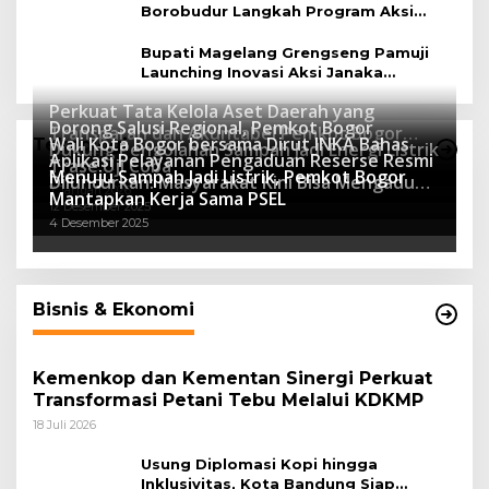
Borobudur Langkah Program Aksi
Janaka
Bupati Magelang Grengseng Pamuji
Launching Inovasi Aksi Janaka
Program Sekolah Adiwiyata
Perkuat Tata Kelola Aset Daerah yang
Dorong Salusi Regional, Pemkot Bogor
Transparan dan Akuntabel Pemkot Bogor
Wali Kota Bogor bersama Dirut INKA Bahas
Teknologi
Dukung Pengolahan Sampah Jadi Energi Listrik
Luncurkan SIMASDA
Aplikasi Pelayanan Pengaduan Reserse Resmi
8 Juli 2026
Trase Uji Coba
Menuju Sampah Jadi Listrik, Pemkot Bogor
8 April 2026
Diluncurkan: Masyarakat Kini Bisa Mengadu
7 Januari 2026
Mantapkan Kerja Sama PSEL
Lebih Cepat, Mudah, dan Terintegrasi
12 Desember 2025
4 Desember 2025
Bisnis & Ekonomi
Kemenkop dan Kementan Sinergi Perkuat
Transformasi Petani Tebu Melalui KDKMP
18 Juli 2026
Usung Diplomasi Kopi hingga
Inklusivitas, Kota Bandung Siap