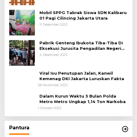
Mobil SPPG Tabrak Siswa SDN Kalibaru
01 Pagi Cilincing Jakarta Utara
11 Desember 2025
Pabrik Genteng Ibukota Tiba-Tiba Di
Eksekusi Jurusita Pengadilan Negeri
Tangerang, Diduga Cacat Hukum Sejak
4 Desember 2025
Awal
Viral Isu Penutupan Jalan, Kanwil
Kemenag DKI Jakarta Luruskan Fakta
28 November 2025
Dalam Kurun Waktu 3 Bulan Polda
Metro Metro Ungkap 1,14 Ton Narkoba
1 Oktober 2025
Pantura