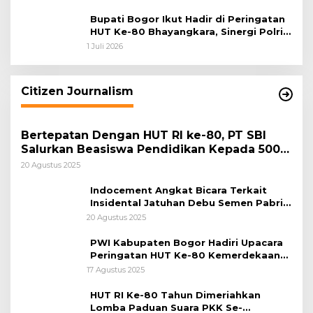
Bupati Bogor Ikut Hadir di Peringatan
HUT Ke-80 Bhayangkara, Sinergi Polri
dan Pemkab Bogor Jadi Kunci Menjaga
1 Juli 2026
Keamanan Daerah
Citizen Journalism
Bertepatan Dengan HUT RI ke-80, PT SBI
Salurkan Beasiswa Pendidikan Kepada 500
Pelajar
20 Agustus 2025
Indocement Angkat Bicara Terkait
Insidental Jatuhan Debu Semen Pabrik
Citeureup
20 Agustus 2025
PWI Kabupaten Bogor Hadiri Upacara
Peringatan HUT Ke-80 Kemerdekaan
RI, di Lapangan Tegar Beriman
17 Agustus 2025
HUT RI Ke-80 Tahun Dimeriahkan
Lomba Paduan Suara PKK Se-