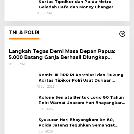
Kortas Tipidkor dan Polda Metro
Geledah Cafe dan Money Changer
9 Juli 2026
TNI & POLRI
Langkah Tegas Demi Masa Depan Papua:
5.000 Batang Ganja Berhasil Diungkap
Koops TNI Habema
18 Juli 2026
Komisi III DPR RI Apresiasi dan Dukung
Kortas Tipikor Polri Usut Dugaan
Korupsi Batu Bara
10 Juli 2026
Kolone Senjata Bentuk Logo 80 Tahun
Polri Warnai Upacara Hari Bhayangkara
ke-80
1 Juli 2026
Syukuran Hari Bhayangkara ke-80,
Polda Jateng Teguhkan Semangat
Pengabdian dan Pererat Kebersamaan
1 Juli 2026