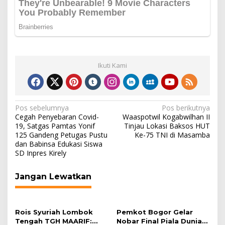
Ikuti Kami
Navigasi
Pos sebelumnya
Pos berikutnya
Cegah Penyebaran Covid-
Waaspotwil Kogabwilhan II
pos
19, Satgas Pamtas Yonif
Tinjau Lokasi Baksos HUT
125 Gandeng Petugas Pustu
Ke-75 TNI di Masamba
dan Babinsa Edukasi Siswa
SD Inpres Kirely
Jangan Lewatkan
Rois Syuriah Lombok
Pemkot Bogor Gelar
Tengah TGH MAARIF:
Nobar Final Piala Dunia