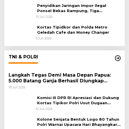
Penyidikan Jaringan Impor Ilegal
Ponsel Bekas Rampung, Tiga
Tersangka Sudah P-21 dan Satu Buron
10 Juli 2026
Kortas Tipidkor dan Polda Metro
Geledah Cafe dan Money Changer
9 Juli 2026
TNI & POLRI
Langkah Tegas Demi Masa Depan Papua:
5.000 Batang Ganja Berhasil Diungkap
Koops TNI Habema
18 Juli 2026
Komisi III DPR RI Apresiasi dan Dukung
Kortas Tipikor Polri Usut Dugaan
Korupsi Batu Bara
10 Juli 2026
Kolone Senjata Bentuk Logo 80 Tahun
Polri Warnai Upacara Hari Bhayangkara