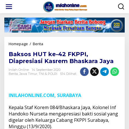
Lewati
ke
konten
Baksos
Homepage
/
Berita
HUT
Baksos HUT ke-42 FKPPI,
ke-
42
Diapresiasi Kasrem Bhaskara Jaya
FKPPI,
Diapresiasi
Inilah Online
14 September 2020
Berita
,
Jawa Timur
,
TNI & POLRI
514 Dilihat
Kasrem
Bhaskara
Jaya
INILAHONLINE.COM, SURABAYA
Kepala Staf Korem 084/Bhaskara Jaya, Kolonel Inf
Handoko Nurseta mengapresiasi bakti sosial yang
digelar oleh Keluarga Cabang FKPPI Surabaya,
Minggu (13/9/2020).