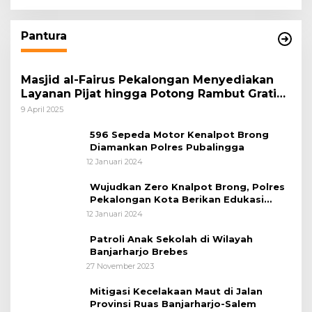
Pantura
Masjid al-Fairus Pekalongan Menyediakan
Layanan Pijat hingga Potong Rambut Gratis
bagi Pemudik Lebaran 2025
9 April 2025
596 Sepeda Motor Kenalpot Brong
Diamankan Polres Pubalingga
12 Januari 2024
Wujudkan Zero Knalpot Brong, Polres
Pekalongan Kota Berikan Edukasi
Kepada Pelajar
12 Januari 2024
Patroli Anak Sekolah di Wilayah
Banjarharjo Brebes
27 November 2023
Mitigasi Kecelakaan Maut di Jalan
Provinsi Ruas Banjarharjo-Salem