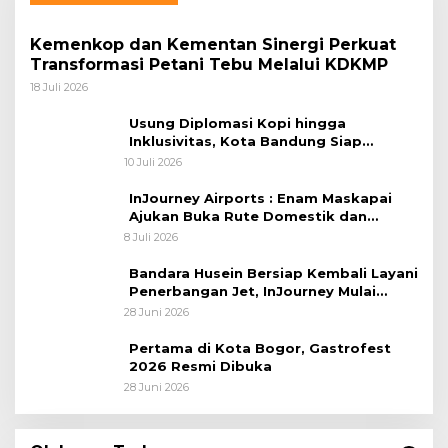
Kemenkop dan Kementan Sinergi Perkuat
Transformasi Petani Tebu Melalui KDKMP
18 Juli 2026
Usung Diplomasi Kopi hingga
Inklusivitas, Kota Bandung Siap
Sambut 25 Duta Besar di Festival Asia
10 Juli 2026
Afrika 2026
InJourney Airports : Enam Maskapai
Ajukan Buka Rute Domestik dan
Internasional dari Bandara Husein
8 Juli 2026
Sastranegara
Bandara Husein Bersiap Kembali Layani
Penerbangan Jet, InJourney Mulai
Tahap Optimalisasi
28 Juni 2026
Pertama di Kota Bogor, Gastrofest
2026 Resmi Dibuka
28 Juni 2026