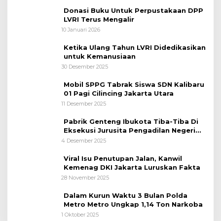
Nasional
Donasi Buku Untuk Perpustakaan DPP
LVRI Terus Mengalir
10 Januari 2026
Ketika Ulang Tahun LVRI Didedikasikan
untuk Kemanusiaan
30 Desember 2025
Mobil SPPG Tabrak Siswa SDN Kalibaru
01 Pagi Cilincing Jakarta Utara
11 Desember 2025
Pabrik Genteng Ibukota Tiba-Tiba Di
Eksekusi Jurusita Pengadilan Negeri
Tangerang, Diduga Cacat Hukum Sejak
4 Desember 2025
Awal
Viral Isu Penutupan Jalan, Kanwil
Kemenag DKI Jakarta Luruskan Fakta
28 November 2025
Dalam Kurun Waktu 3 Bulan Polda
Metro Metro Ungkap 1,14 Ton Narkoba
1 Oktober 2025