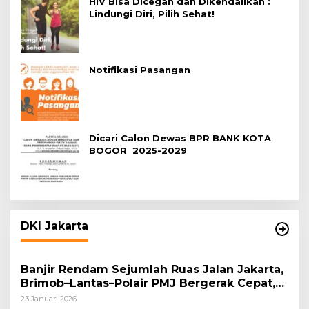
HIV Bisa Dicegah dan Dikendalikan :
Lindungi Diri, Pilih Sehat!
Notifikasi Pasangan
Dicari Calon Dewas BPR BANK KOTA
BOGOR 2025-2029
DKI Jakarta
Banjir Rendam Sejumlah Ruas Jalan Jakarta,
Brimob–Lantas–Polair PMJ Bergerak Cepat,
Polri Siagakan 128.247 Personel Secara
23 Januari 2026