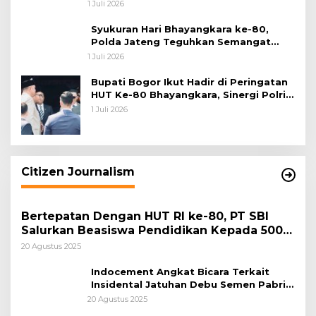
ke-80
1 Juli 2026
Syukuran Hari Bhayangkara ke-80,
Polda Jateng Teguhkan Semangat
Pengabdian dan Pererat Kebersamaan
1 Juli 2026
Bupati Bogor Ikut Hadir di Peringatan
HUT Ke-80 Bhayangkara, Sinergi Polri
dan Pemkab Bogor Jadi Kunci Menjaga
1 Juli 2026
Keamanan Daerah
Citizen Journalism
Bertepatan Dengan HUT RI ke-80, PT SBI
Salurkan Beasiswa Pendidikan Kepada 500
Pelajar
20 Agustus 2025
Indocement Angkat Bicara Terkait
Insidental Jatuhan Debu Semen Pabrik
Citeureup
20 Agustus 2025