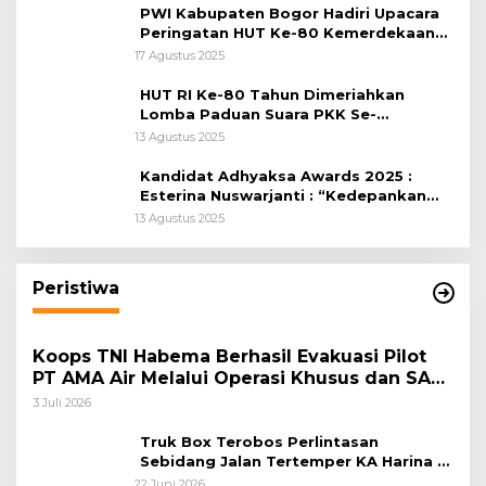
PWI Kabupaten Bogor Hadiri Upacara
Peringatan HUT Ke-80 Kemerdekaan
RI, di Lapangan Tegar Beriman
17 Agustus 2025
HUT RI Ke-80 Tahun Dimeriahkan
Lomba Paduan Suara PKK Se-
Kabupaten Bogor
13 Agustus 2025
Kandidat Adhyaksa Awards 2025 :
Esterina Nuswarjanti : “Kedepankan
Keadilan Restoratif Wujudkan
13 Agustus 2025
Masyarakat Harmonis”
Peristiwa
Koops TNI Habema Berhasil Evakuasi Pilot
PT AMA Air Melalui Operasi Khusus dan SAR
Taktis
3 Juli 2026
Truk Box Terobos Perlintasan
Sebidang Jalan Tertemper KA Harina di
Jalan Stasiun Poncol-Jrakah Semarang
22 Juni 2026