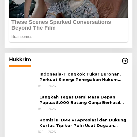
Hukkrim
Indonesia-Tiongkok Tukar Buronan,
Perkuat Sinergi Penegakan Hukum
Lintas Negara
18 Juli 2026
Langkah Tegas Demi Masa Depan
Papua: 5.000 Batang Ganja Berhasil
Diungkap Koops TNI Habema
18 Juli 2026
Komisi III DPR RI Apresiasi dan Dukung
Kortas Tipikor Polri Usut Dugaan
Korupsi Batu Bara
10 Juli 2026