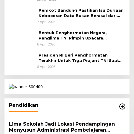
Pemkot Bandung Pastikan Isu Dugaan
Kebocoran Data Bukan Berasal dari
Server Disdukcapil
7 April 2026
Bentuk Penghormatan Negara,
Panglima TNI Pimpin Upacara
Pemakaman Militer
6 April 2026
Presiden RI Beri Penghormatan
Terakhir Untuk Tiga Prajurit TNI Saat
Persemayaman di Bandara Soekarno-
6 April 2026
Hatta
Pendidikan
Lima Sekolah Jadi Lokasi Pendampingan
Menyusun Administrasi Pembelajaran