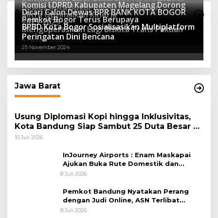
Komisi I DPRD Kabupaten Magelang Dorong
Dinkes Kota Bogor Siagakan Layanan
Dicari Calon Dewas BPR BANK KOTA BOGOR
Advertorial
Mitra Optimalkan Kinerja
Kesehatan
Pemkot Bogor Terus Berupaya
16 Maret 2026
2025-2029
BPBD Kota Bogor Sosialisasikan Multiplatform
27 Mei 2025
Mengoperasikan Lagi Biskita Trans Pakuan
15 April 2025
Peringatan Dini Bencana
4 Februari 2025
25 November 2024
Jawa Barat
Usung Diplomasi Kopi hingga Inklusivitas,
Kota Bandung Siap Sambut 25 Duta Besar di
Festival Asia Afrika 2026
10 Juli 2026
InJourney Airports : Enam Maskapai
Ajukan Buka Rute Domestik dan
Internasional dari Bandara Husein
8 Juli 2026
Sastranegara
Pemkot Bandung Nyatakan Perang
dengan Judi Online, ASN Terlibat
Terancam Dipecat Tidak Hormat
8 Juli 2026