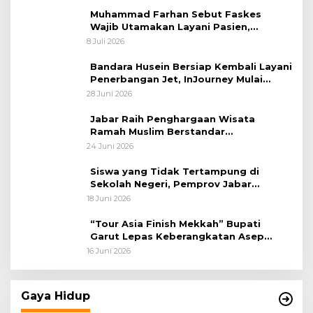
Muhammad Farhan Sebut Faskes
Wajib Utamakan Layani Pasien,
Penolakan akan Berujung Sanksi Tegas
8 Juli 2026
Bandara Husein Bersiap Kembali Layani
Penerbangan Jet, InJourney Mulai
Tahap Optimalisasi
28 Juni 2026
Jabar Raih Penghargaan Wisata
Ramah Muslim Berstandar
Internasional
24 Juni 2026
Siswa yang Tidak Tertampung di
Sekolah Negeri, Pemprov Jabar
Siapkan Bantuan Dana Pendidikan
18 Juni 2026
untuk Sekolah Swasta
“Tour Asia Finish Mekkah” Bupati
Garut Lepas Keberangkatan Asep
Akung
16 Juni 2026
Gaya Hidup