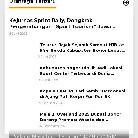
Olahraga Terbaru
Kejurnas Sprint Rally, Dongkrak
Pengembangan “Sport Tourism” Jawa
Tengah
8 Juni 2026
Telusuri Jejak Sejarah Sambut HJB ke-
544, Sekda Kabupaten Bogor Lepas
Gowes Napak Tilas Bogor
2 Juni 2026
Kabupaten Bogor Dipilih Jadi Lokasi
Sport Center Terbesar di Dunia,
Peluang Tingkatkan Pertumbuhan
10 April 2026
Ekonomi Baru
Kepala BKN- RI, Lari Sambil Berdonasi
di Ajang Pati Korpri Fun Run 5K
26 Januari 2026
Melalui Overland 2025 Bupati Bogor
Dorong Promosi Wisata dan
Pelestarian Alam
14 Desember 2025
Selama Masa Libur Lebaran 1447 H / 2026 M