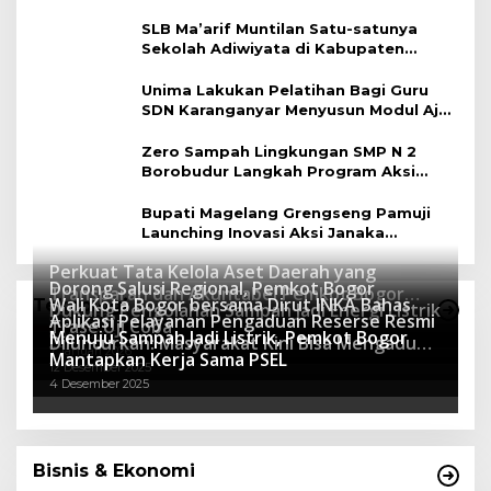
Berbasis Lingkungan
SLB Ma’arif Muntilan Satu-satunya
Sekolah Adiwiyata di Kabupaten
Magelang
Unima Lakukan Pelatihan Bagi Guru
SDN Karanganyar Menyusun Modul Ajar
Berbasis Adiwiyata
Zero Sampah Lingkungan SMP N 2
Borobudur Langkah Program Aksi
Janaka
Bupati Magelang Grengseng Pamuji
Launching Inovasi Aksi Janaka
Program Sekolah Adiwiyata
Perkuat Tata Kelola Aset Daerah yang
Dorong Salusi Regional, Pemkot Bogor
Transparan dan Akuntabel Pemkot Bogor
Wali Kota Bogor bersama Dirut INKA Bahas
Teknologi
Dukung Pengolahan Sampah Jadi Energi Listrik
Luncurkan SIMASDA
Aplikasi Pelayanan Pengaduan Reserse Resmi
8 Juli 2026
Trase Uji Coba
Menuju Sampah Jadi Listrik, Pemkot Bogor
8 April 2026
Diluncurkan: Masyarakat Kini Bisa Mengadu
7 Januari 2026
Mantapkan Kerja Sama PSEL
Lebih Cepat, Mudah, dan Terintegrasi
12 Desember 2025
4 Desember 2025
Bisnis & Ekonomi