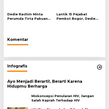
“Telah Lahir Mujadid
2026 di Plaza Balai Kota
Abad Kedua NU”
Dedie Rachim Minta
Lantik 15 Pejabat
Perumda Tirta Pakuan
Pemkot Bogor, Dedie
Salurkan Air Bersih bagi
Rachim: Laksanakan
Warga Terdampak
Tugas Sesuai Harapan
Kekeringan
Masyarakat
Komentar
Infografis
Ayo Menjadi Berarti!, Berarti Karena
Hidupmu Berharga
Miskonsepsi Penularan HIV, Jangan
Salah Kaprah Terhadap HIV