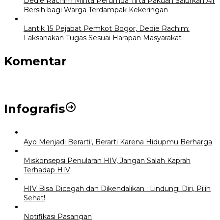
Dedie Rachim Minta Perumda Tirta Pakuan Salurkan Air
Bersih bagi Warga Terdampak Kekeringan
Lantik 15 Pejabat Pemkot Bogor, Dedie Rachim:
Laksanakan Tugas Sesuai Harapan Masyarakat
Komentar
Infografis
Ayo Menjadi Berarti!, Berarti Karena Hidupmu Berharga
Miskonsepsi Penularan HIV, Jangan Salah Kaprah
Terhadap HIV
HIV Bisa Dicegah dan Dikendalikan : Lindungi Diri, Pilih
Sehat!
Notifikasi Pasangan