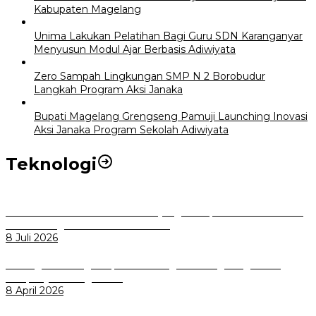
Kabupaten Magelang
Unima Lakukan Pelatihan Bagi Guru SDN Karanganyar
Menyusun Modul Ajar Berbasis Adiwiyata
Zero Sampah Lingkungan SMP N 2 Borobudur
Langkah Program Aksi Janaka
Bupati Magelang Grengseng Pamuji Launching Inovasi
Aksi Janaka Program Sekolah Adiwiyata
Teknologi
Perkuat Tata Kelola Aset Daerah yang Transparan dan Akuntabel
Pemkot Bogor Luncurkan SIMASDA
8 Juli 2026
Dorong Salusi Regional, Pemkot Bogor Dukung Pengolahan
Sampah Jadi Energi Listrik
8 April 2026