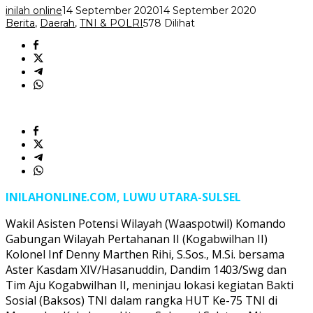
TNI
inilah online
14 September 2020
14 September 2020
di
Berita
,
Daerah
,
TNI & POLRI
578 Dilihat
Masamba
INILAHONLINE.COM, LUWU UTARA-SULSEL
Wakil Asisten Potensi Wilayah (Waaspotwil) Komando
Gabungan Wilayah Pertahanan II (Kogabwilhan II)
Kolonel Inf Denny Marthen Rihi, S.Sos., M.Si. bersama
Aster Kasdam XIV/Hasanuddin, Dandim 1403/Swg dan
Tim Aju Kogabwilhan II, meninjau lokasi kegiatan Bakti
Sosial (Baksos) TNI dalam rangka HUT Ke-75 TNI di