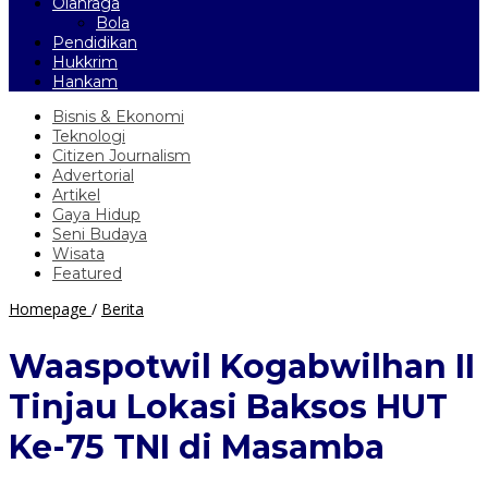
Olahraga
Bola
Pendidikan
Hukkrim
Hankam
Bisnis & Ekonomi
Teknologi
Citizen Journalism
Advertorial
Artikel
Gaya Hidup
Seni Budaya
Wisata
Featured
Waaspotwil
Homepage
/
Berita
Kogabwilhan
II
Waaspotwil Kogabwilhan II
Tinjau
Lokasi
Tinjau Lokasi Baksos HUT
Baksos
HUT
Ke-75 TNI di Masamba
Ke-
75