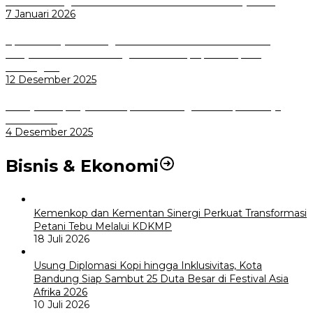
Wali Kota Bogor bersama Dirut INKA Bahas Trase Uji Coba
7 Januari 2026
Aplikasi Pelayanan Pengaduan Reserse Resmi Diluncurkan:
Masyarakat Kini Bisa Mengadu Lebih Cepat, Mudah, dan
Terintegrasi
12 Desember 2025
Menuju Sampah Jadi Listrik, Pemkot Bogor Mantapkan Kerja
Sama PSEL
4 Desember 2025
Bisnis & Ekonomi
Kemenkop dan Kementan Sinergi Perkuat Transformasi
Petani Tebu Melalui KDKMP
18 Juli 2026
Usung Diplomasi Kopi hingga Inklusivitas, Kota
Bandung Siap Sambut 25 Duta Besar di Festival Asia
Afrika 2026
10 Juli 2026