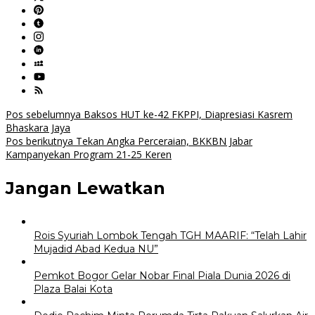
Navigasi
Pos sebelumnya
Baksos HUT ke-42 FKPPI, Diapresiasi Kasrem
Bhaskara Jaya
pos
Pos berikutnya
Tekan Angka Perceraian, BKKBN Jabar
Kampanyekan Program 21-25 Keren
Jangan Lewatkan
Rois Syuriah Lombok Tengah TGH MAARIF: “Telah Lahir
Mujadid Abad Kedua NU”
Pemkot Bogor Gelar Nobar Final Piala Dunia 2026 di
Plaza Balai Kota