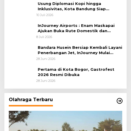
Usung Diplomasi Kopi hingga
Inklusivitas, Kota Bandung Siap
Sambut 25 Duta Besar di Festival Asia
10 Juli 2026
Afrika 2026
InJourney Airports : Enam Maskapai
Ajukan Buka Rute Domestik dan
Internasional dari Bandara Husein
8 Juli 2026
Sastranegara
Bandara Husein Bersiap Kembali Layani
Penerbangan Jet, InJourney Mulai
Tahap Optimalisasi
28 Juni 2026
Pertama di Kota Bogor, Gastrofest
2026 Resmi Dibuka
28 Juni 2026
Olahraga Terbaru