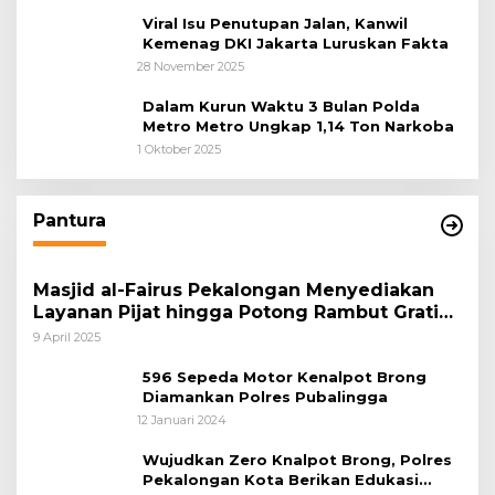
Viral Isu Penutupan Jalan, Kanwil
Kemenag DKI Jakarta Luruskan Fakta
28 November 2025
Dalam Kurun Waktu 3 Bulan Polda
Metro Metro Ungkap 1,14 Ton Narkoba
1 Oktober 2025
Pantura
Masjid al-Fairus Pekalongan Menyediakan
Layanan Pijat hingga Potong Rambut Gratis
bagi Pemudik Lebaran 2025
9 April 2025
596 Sepeda Motor Kenalpot Brong
Diamankan Polres Pubalingga
12 Januari 2024
Wujudkan Zero Knalpot Brong, Polres
Pekalongan Kota Berikan Edukasi