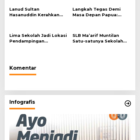
Lanud Sultan
Langkah Tegas Demi
Hasanuddin Kerahkan
Masa Depan Papua:
Boeing 737 Skadron
5.000 Batang Ganja
Udara 5 Bantu Pencarian
Berhasil Diungkap Koops
KLM Nurul Salsa di
TNI Habema
Lima Sekolah Jadi Lokasi
SLB Ma’arif Muntilan
Perairan Selayar
Pendampingan
Satu-satunya Sekolah
Menyusun Administrasi
Adiwiyata di Kabupaten
Pembelajaran Berbasis
Magelang
Lingkungan
Komentar
Infografis