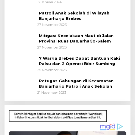
Kepada Pelajar
12 Januari 2024
Patroli Anak Sekolah di Wilayah
Banjarharjo Brebes
27 November 2023
Mitigasi Kecelakaan Maut di Jalan
Provinsi Ruas Banjarharjo-Salem
27 November 2023
7 Warga Brebes Dapat Bantuan Kaki
Palsu dan 2 Operasi Bibir Sumbing
25 November 2023
Petugas Gabungan di Kecamatan
Banjarharjo Patroli Anak Sekolah
21 November 2023