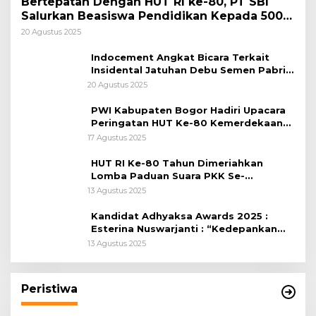
Bertepatan Dengan HUT RI ke-80, PT SBI
Salurkan Beasiswa Pendidikan Kepada 500
Pelajar
20 Agustus 2025
Indocement Angkat Bicara Terkait
Insidental Jatuhan Debu Semen Pabrik
Citeureup
20 Agustus 2025
PWI Kabupaten Bogor Hadiri Upacara
Peringatan HUT Ke-80 Kemerdekaan
RI, di Lapangan Tegar Beriman
17 Agustus 2025
HUT RI Ke-80 Tahun Dimeriahkan
Lomba Paduan Suara PKK Se-
Kabupaten Bogor
13 Agustus 2025
Kandidat Adhyaksa Awards 2025 :
Esterina Nuswarjanti : “Kedepankan
Keadilan Restoratif Wujudkan
13 Agustus 2025
Masyarakat Harmonis”
Peristiwa