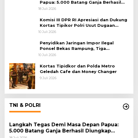
Papua: 5.000 Batang Ganja Berhasil
Diungkap Koops TNI Habema
18 Juli 2026
Komisi III DPR RI Apresiasi dan Dukung
Kortas Tipikor Polri Usut Dugaan
Korupsi Batu Bara
10 Juli 2026
Penyidikan Jaringan Impor Ilegal
Ponsel Bekas Rampung, Tiga
Tersangka Sudah P-21 dan Satu Buron
10 Juli 2026
Kortas Tipidkor dan Polda Metro
Geledah Cafe dan Money Changer
9 Juli 2026
TNI & POLRI
Langkah Tegas Demi Masa Depan Papua:
5.000 Batang Ganja Berhasil Diungkap
Koops TNI Habema
18 Juli 2026