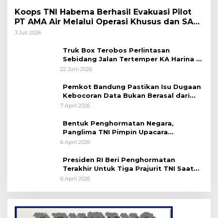
Koops TNI Habema Berhasil Evakuasi Pilot
PT AMA Air Melalui Operasi Khusus dan SAR
Taktis
3 Juli 2026
Truk Box Terobos Perlintasan
Sebidang Jalan Tertemper KA Harina di
Jalan Stasiun Poncol-Jrakah Semarang
22 Juni 2026
Pemkot Bandung Pastikan Isu Dugaan
Kebocoran Data Bukan Berasal dari
Server Disdukcapil
7 April 2026
Bentuk Penghormatan Negara,
Panglima TNI Pimpin Upacara
Pemakaman Militer
6 April 2026
Presiden RI Beri Penghormatan
Terakhir Untuk Tiga Prajurit TNI Saat
Persemayaman di Bandara Soekarno-
6 April 2026
Hatta