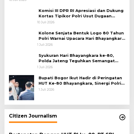
Komisi III DPR RI Apresiasi dan Dukung
Kortas Tipikor Polri Usut Dugaan
Korupsi Batu Bara
10 Juli 2026
Kolone Senjata Bentuk Logo 80 Tahun
Polri Warnai Upacara Hari Bhayangkara
ke-80
1 Juli 2026
Syukuran Hari Bhayangkara ke-80,
Polda Jateng Teguhkan Semangat
Pengabdian dan Pererat Kebersamaan
1 Juli 2026
Bupati Bogor Ikut Hadir di Peringatan
HUT Ke-80 Bhayangkara, Sinergi Polri
dan Pemkab Bogor Jadi Kunci Menjaga
1 Juli 2026
Keamanan Daerah
Citizen Journalism