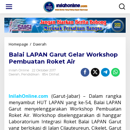
Lewati
ke
konten
Balai
Homepage
/
Daerah
LAPAN
Balai LAPAN Garut Gelar Workshop
Garut
Gelar
Pembuatan Roket Air
Workshop
Pembuatan
Inilah Online
22 Oktober 2017
Daerah
,
Pendidikan
854 Dilihat
Roket
Air
InilahOnline.com
(Garut-Jabar) – Dalam rangka
menyambut HUT LAPAN yang ke-54, Balai LAPAN
Garut menyelenggarakan Workshop Pembuatan
Roket Air. Workshop diselenggarakan di hanggar
Laboratorium Integrasi Roket Balai LAPAN Garut
yang berlokasi di Jalan Cilauteureun, Cikelet, Garut