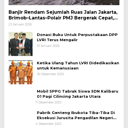
Banjir Rendam Sejumlah Ruas Jalan Jakarta,
Brimob–Lantas–Polair PMJ Bergerak Cepat,
Polri Siagakan 128.247 Personel Secara
23 Januari 2026
Nasional
Donasi Buku Untuk Perpustakaan DPP
LVRI Terus Mengalir
10 Januari 2026
Ketika Ulang Tahun LVRI Didedikasikan
untuk Kemanusiaan
30 Desember 2025
Mobil SPPG Tabrak Siswa SDN Kalibaru
01 Pagi Cilincing Jakarta Utara
11 Desember 2025
Pabrik Genteng Ibukota Tiba-Tiba Di
Eksekusi Jurusita Pengadilan Negeri
Tangerang, Diduga Cacat Hukum Sejak
4 Desember 2025
Awal