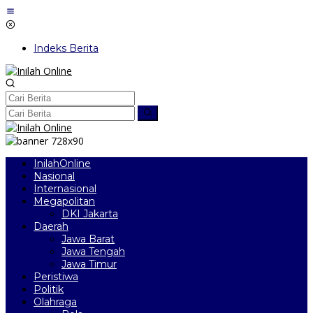
Lewati
ke
konten
Indeks Berita
InilahOnline
Nasional
Internasional
Megapolitan
DKI Jakarta
Daerah
Jawa Barat
Jawa Tengah
Jawa Timur
Peristiwa
Politik
Olahraga