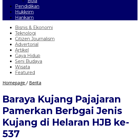
Bola
Pendidikan
Hukkrim
Hankam
Bisnis & Ekonomi
Teknologi
Citizen Journalism
Advertorial
Artikel
Gaya Hidup
Seni Budaya
Wisata
Featured
Baraya
Homepage
/
Berita
Kujang
Pajajaran
Baraya Kujang Pajajaran
Pamerkan
Berbgai
Pamerkan Berbgai Jenis
Jenis
Kujang
Kujang di Helaran HJB ke-
di
Helaran
537
HJB