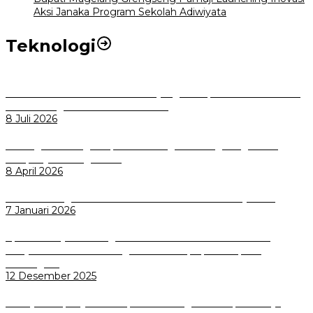
Aksi Janaka Program Sekolah Adiwiyata
Teknologi
Perkuat Tata Kelola Aset Daerah yang Transparan dan Akuntabel
Pemkot Bogor Luncurkan SIMASDA
8 Juli 2026
Dorong Salusi Regional, Pemkot Bogor Dukung Pengolahan
Sampah Jadi Energi Listrik
8 April 2026
Wali Kota Bogor bersama Dirut INKA Bahas Trase Uji Coba
7 Januari 2026
Aplikasi Pelayanan Pengaduan Reserse Resmi Diluncurkan:
Masyarakat Kini Bisa Mengadu Lebih Cepat, Mudah, dan
Terintegrasi
12 Desember 2025
Menuju Sampah Jadi Listrik, Pemkot Bogor Mantapkan Kerja