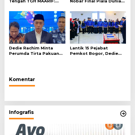
Tengah TGH MAARIF:
Nobar Final Piala Dunia
“Telah Lahir Mujadid
2026 di Plaza Balai Kota
Abad Kedua NU”
Dedie Rachim Minta
Lantik 15 Pejabat
Perumda Tirta Pakuan
Pemkot Bogor, Dedie
Salurkan Air Bersih bagi
Rachim: Laksanakan
Warga Terdampak
Tugas Sesuai Harapan
Kekeringan
Masyarakat
Komentar
Infografis