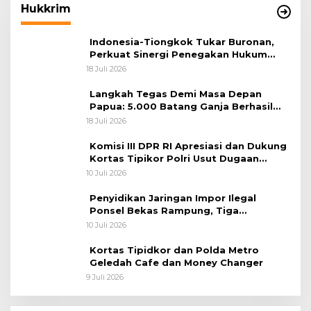
Hukkrim
Indonesia-Tiongkok Tukar Buronan,
Perkuat Sinergi Penegakan Hukum
Lintas Negara
18 Juli 2026
Langkah Tegas Demi Masa Depan
Papua: 5.000 Batang Ganja Berhasil
Diungkap Koops TNI Habema
18 Juli 2026
Komisi III DPR RI Apresiasi dan Dukung
Kortas Tipikor Polri Usut Dugaan
Korupsi Batu Bara
10 Juli 2026
Penyidikan Jaringan Impor Ilegal
Ponsel Bekas Rampung, Tiga
Tersangka Sudah P-21 dan Satu Buron
10 Juli 2026
Kortas Tipidkor dan Polda Metro
Geledah Cafe dan Money Changer
9 Juli 2026