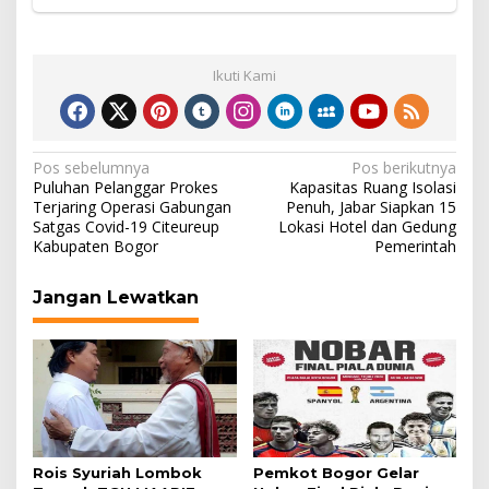
Ikuti Kami
Navigasi
Pos sebelumnya
Pos berikutnya
Puluhan Pelanggar Prokes
Kapasitas Ruang Isolasi
pos
Terjaring Operasi Gabungan
Penuh, Jabar Siapkan 15
Satgas Covid-19 Citeureup
Lokasi Hotel dan Gedung
Kabupaten Bogor
Pemerintah
Jangan Lewatkan
Rois Syuriah Lombok
Pemkot Bogor Gelar