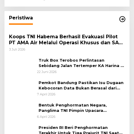
Masyarakat Harmonis”
Peristiwa
Koops TNI Habema Berhasil Evakuasi Pilot
PT AMA Air Melalui Operasi Khusus dan SAR
Taktis
3 Juli 2026
Truk Box Terobos Perlintasan
Sebidang Jalan Tertemper KA Harina di
Jalan Stasiun Poncol-Jrakah Semarang
22 Juni 2026
Pemkot Bandung Pastikan Isu Dugaan
Kebocoran Data Bukan Berasal dari
Server Disdukcapil
7 April 2026
Bentuk Penghormatan Negara,
Panglima TNI Pimpin Upacara
Pemakaman Militer
6 April 2026
Presiden RI Beri Penghormatan
Terakhir Untuk Tiga Prajurit TNI Saat