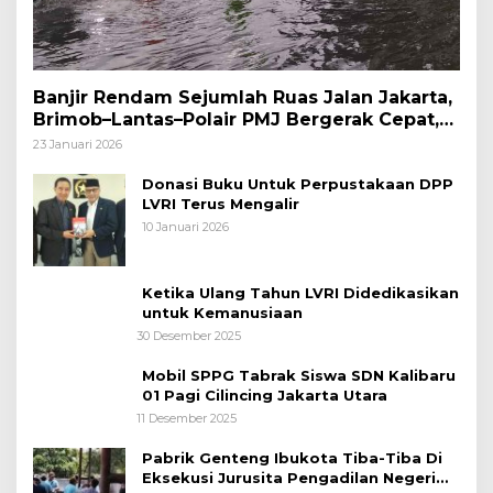
Banjir Rendam Sejumlah Ruas Jalan Jakarta,
Brimob–Lantas–Polair PMJ Bergerak Cepat,
Polri Siagakan 128.247 Personel Secara
23 Januari 2026
Nasional
Donasi Buku Untuk Perpustakaan DPP
LVRI Terus Mengalir
10 Januari 2026
Ketika Ulang Tahun LVRI Didedikasikan
untuk Kemanusiaan
30 Desember 2025
Mobil SPPG Tabrak Siswa SDN Kalibaru
01 Pagi Cilincing Jakarta Utara
11 Desember 2025
Pabrik Genteng Ibukota Tiba-Tiba Di
Eksekusi Jurusita Pengadilan Negeri