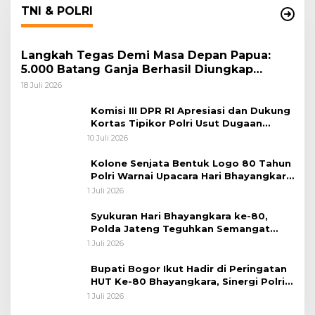
TNI & POLRI
Langkah Tegas Demi Masa Depan Papua:
5.000 Batang Ganja Berhasil Diungkap
Koops TNI Habema
18 Juli 2026
Komisi III DPR RI Apresiasi dan Dukung
Kortas Tipikor Polri Usut Dugaan
Korupsi Batu Bara
10 Juli 2026
Kolone Senjata Bentuk Logo 80 Tahun
Polri Warnai Upacara Hari Bhayangkara
ke-80
1 Juli 2026
Syukuran Hari Bhayangkara ke-80,
Polda Jateng Teguhkan Semangat
Pengabdian dan Pererat Kebersamaan
1 Juli 2026
Bupati Bogor Ikut Hadir di Peringatan
HUT Ke-80 Bhayangkara, Sinergi Polri
dan Pemkab Bogor Jadi Kunci Menjaga
1 Juli 2026
Keamanan Daerah