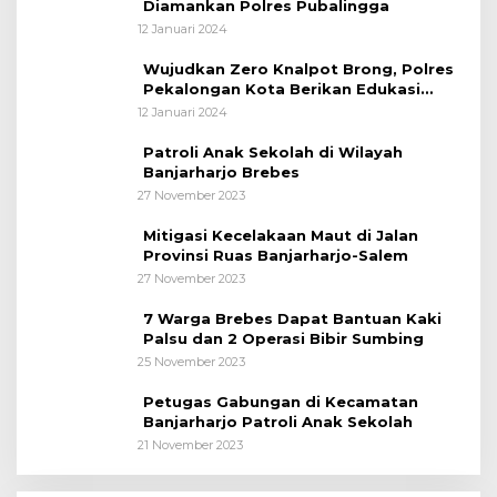
Diamankan Polres Pubalingga
12 Januari 2024
Wujudkan Zero Knalpot Brong, Polres
Pekalongan Kota Berikan Edukasi
Kepada Pelajar
12 Januari 2024
Patroli Anak Sekolah di Wilayah
Banjarharjo Brebes
27 November 2023
Mitigasi Kecelakaan Maut di Jalan
Provinsi Ruas Banjarharjo-Salem
27 November 2023
7 Warga Brebes Dapat Bantuan Kaki
Palsu dan 2 Operasi Bibir Sumbing
25 November 2023
Petugas Gabungan di Kecamatan
Banjarharjo Patroli Anak Sekolah
21 November 2023