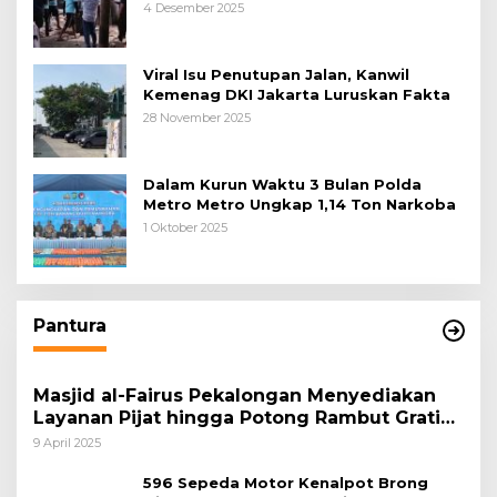
Tangerang, Diduga Cacat Hukum Sejak
4 Desember 2025
Awal
Viral Isu Penutupan Jalan, Kanwil
Kemenag DKI Jakarta Luruskan Fakta
28 November 2025
Dalam Kurun Waktu 3 Bulan Polda
Metro Metro Ungkap 1,14 Ton Narkoba
1 Oktober 2025
Pantura
Masjid al-Fairus Pekalongan Menyediakan
Layanan Pijat hingga Potong Rambut Gratis
bagi Pemudik Lebaran 2025
9 April 2025
596 Sepeda Motor Kenalpot Brong