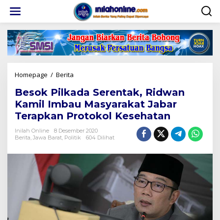
Lewati
ke
konten
Besok
Homepage
/
Berita
Pilkada
Besok Pilkada Serentak, Ridwan
Serentak,
Ridwan
Kamil Imbau Masyarakat Jabar
Kamil
Terapkan Protokol Kesehatan
Imbau
Masyarakat
Inilah Online
8 Desember 2020
Jabar
Berita
,
Jawa Barat
,
Politik
604 Dilihat
Terapkan
Protokol
Kesehatan