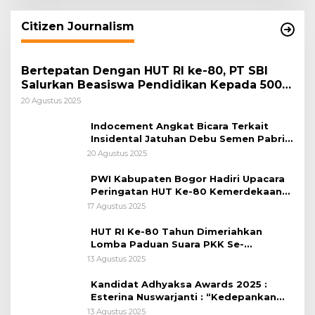
Citizen Journalism
Bertepatan Dengan HUT RI ke-80, PT SBI
Salurkan Beasiswa Pendidikan Kepada 500
Pelajar
20 Agustus 2025
Indocement Angkat Bicara Terkait
Insidental Jatuhan Debu Semen Pabrik
Citeureup
20 Agustus 2025
PWI Kabupaten Bogor Hadiri Upacara
Peringatan HUT Ke-80 Kemerdekaan
RI, di Lapangan Tegar Beriman
17 Agustus 2025
HUT RI Ke-80 Tahun Dimeriahkan
Lomba Paduan Suara PKK Se-
Kabupaten Bogor
13 Agustus 2025
Kandidat Adhyaksa Awards 2025 :
Esterina Nuswarjanti : “Kedepankan
Keadilan Restoratif Wujudkan
13 Agustus 2025