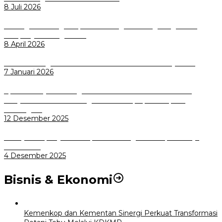
8 Juli 2026
Dorong Salusi Regional, Pemkot Bogor Dukung Pengolahan
Sampah Jadi Energi Listrik
8 April 2026
Wali Kota Bogor bersama Dirut INKA Bahas Trase Uji Coba
7 Januari 2026
Aplikasi Pelayanan Pengaduan Reserse Resmi Diluncurkan:
Masyarakat Kini Bisa Mengadu Lebih Cepat, Mudah, dan
Terintegrasi
12 Desember 2025
Menuju Sampah Jadi Listrik, Pemkot Bogor Mantapkan Kerja
Sama PSEL
4 Desember 2025
Bisnis & Ekonomi
Kemenkop dan Kementan Sinergi Perkuat Transformasi