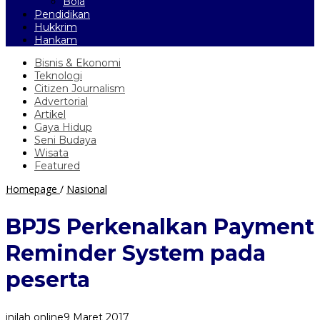
Bola
Pendidikan
Hukkrim
Hankam
Bisnis & Ekonomi
Teknologi
Citizen Journalism
Advertorial
Artikel
Gaya Hidup
Seni Budaya
Wisata
Featured
BPJS
Homepage
/
Nasional
Perkenalkan
Payment
BPJS Perkenalkan Payment
Reminder
System
Reminder System pada
pada
peserta
peserta
inilah online
9 Maret 2017