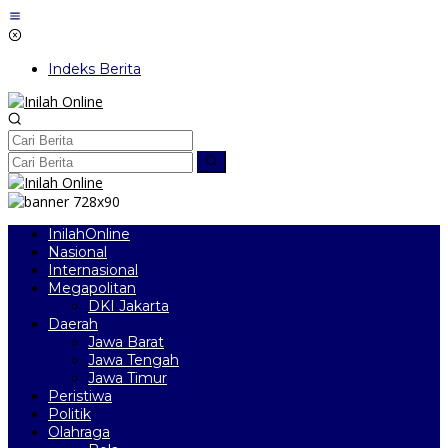
Lewati
ke
konten
Indeks Berita
InilahOnline
Nasional
Internasional
Megapolitan
DKI Jakarta
Daerah
Jawa Barat
Jawa Tengah
Jawa Timur
Peristiwa
Politik
Olahraga