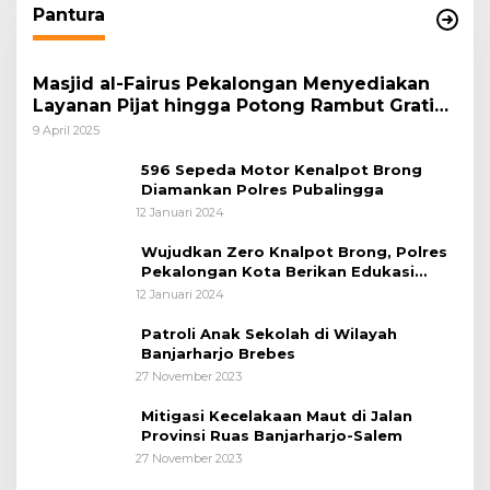
Pantura
Masjid al-Fairus Pekalongan Menyediakan
Layanan Pijat hingga Potong Rambut Gratis
bagi Pemudik Lebaran 2025
9 April 2025
596 Sepeda Motor Kenalpot Brong
Diamankan Polres Pubalingga
12 Januari 2024
Wujudkan Zero Knalpot Brong, Polres
Pekalongan Kota Berikan Edukasi
Kepada Pelajar
12 Januari 2024
Patroli Anak Sekolah di Wilayah
Banjarharjo Brebes
27 November 2023
Mitigasi Kecelakaan Maut di Jalan
Provinsi Ruas Banjarharjo-Salem
27 November 2023