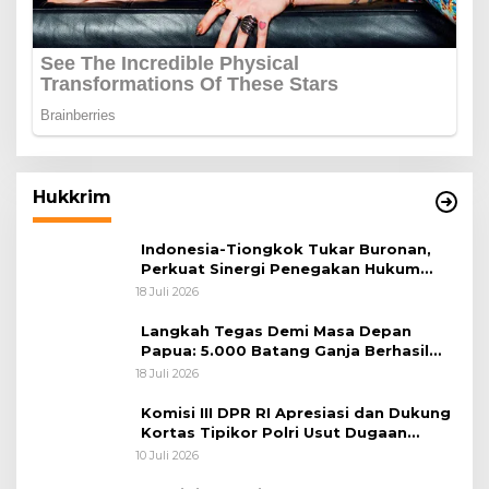
Hukkrim
Indonesia-Tiongkok Tukar Buronan,
Perkuat Sinergi Penegakan Hukum
Lintas Negara
18 Juli 2026
Langkah Tegas Demi Masa Depan
Papua: 5.000 Batang Ganja Berhasil
Diungkap Koops TNI Habema
18 Juli 2026
Komisi III DPR RI Apresiasi dan Dukung
Kortas Tipikor Polri Usut Dugaan
Korupsi Batu Bara
10 Juli 2026