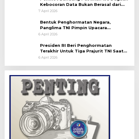
Kebocoran Data Bukan Berasal dari
Server Disdukcapil
7 April 2026
Bentuk Penghormatan Negara,
Panglima TNI Pimpin Upacara
Pemakaman Militer
6 April 2026
Presiden RI Beri Penghormatan
Terakhir Untuk Tiga Prajurit TNI Saat
Persemayaman di Bandara Soekarno-
6 April 2026
Hatta