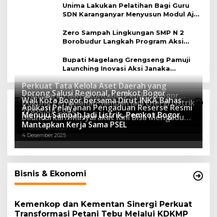
Unima Lakukan Pelatihan Bagi Guru
SDN Karanganyar Menyusun Modul Ajar
Berbasis Adiwiyata
Zero Sampah Lingkungan SMP N 2
Borobudur Langkah Program Aksi
Janaka
Bupati Magelang Grengseng Pamuji
Launching Inovasi Aksi Janaka
Program Sekolah Adiwiyata
Perkuat Tata Kelola Aset Daerah yang
Dorong Salusi Regional, Pemkot Bogor
Transparan dan Akuntabel Pemkot Bogor
Wali Kota Bogor bersama Dirut INKA Bahas
Teknologi
Dukung Pengolahan Sampah Jadi Energi Listrik
Luncurkan SIMASDA
Aplikasi Pelayanan Pengaduan Reserse Resmi
8 Juli 2026
Trase Uji Coba
Menuju Sampah Jadi Listrik, Pemkot Bogor
8 April 2026
Diluncurkan: Masyarakat Kini Bisa Mengadu
7 Januari 2026
Mantapkan Kerja Sama PSEL
Lebih Cepat, Mudah, dan Terintegrasi
12 Desember 2025
4 Desember 2025
Bisnis & Ekonomi
Kemenkop dan Kementan Sinergi Perkuat
Transformasi Petani Tebu Melalui KDKMP