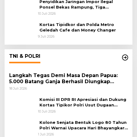
Penyidikan Jaringan Impor Ilegal
Ponsel Bekas Rampung, Tiga
Tersangka Sudah P-21 dan Satu Buron
10 Juli 2026
Kortas Tipidkor dan Polda Metro
Geledah Cafe dan Money Changer
9 Juli 2026
TNI & POLRI
Langkah Tegas Demi Masa Depan Papua:
5.000 Batang Ganja Berhasil Diungkap
Koops TNI Habema
18 Juli 2026
Komisi III DPR RI Apresiasi dan Dukung
Kortas Tipikor Polri Usut Dugaan
Korupsi Batu Bara
10 Juli 2026
Kolone Senjata Bentuk Logo 80 Tahun
Polri Warnai Upacara Hari Bhayangkara
ke-80
1 Juli 2026