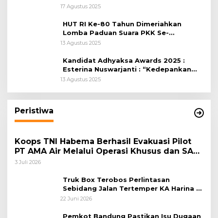
RI, di Lapangan Tegar Beriman
17 Agustus 2025
HUT RI Ke-80 Tahun Dimeriahkan
Lomba Paduan Suara PKK Se-
Kabupaten Bogor
13 Agustus 2025
Kandidat Adhyaksa Awards 2025 :
Esterina Nuswarjanti : “Kedepankan
Keadilan Restoratif Wujudkan
13 Agustus 2025
Masyarakat Harmonis”
Peristiwa
Koops TNI Habema Berhasil Evakuasi Pilot
PT AMA Air Melalui Operasi Khusus dan SAR
Taktis
3 Juli 2026
Truk Box Terobos Perlintasan
Sebidang Jalan Tertemper KA Harina di
Jalan Stasiun Poncol-Jrakah Semarang
22 Juni 2026
Pemkot Bandung Pastikan Isu Dugaan