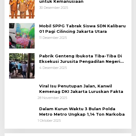
untuk Kemanusiaan
30 Desember 2025
Mobil SPPG Tabrak Siswa SDN Kalibaru
01 Pagi Cilincing Jakarta Utara
11 Desember 2025
Pabrik Genteng Ibukota Tiba-Tiba Di
Eksekusi Jurusita Pengadilan Negeri
Tangerang, Diduga Cacat Hukum Sejak
4 Desember 2025
Awal
Viral Isu Penutupan Jalan, Kanwil
Kemenag DKI Jakarta Luruskan Fakta
28 November 2025
Dalam Kurun Waktu 3 Bulan Polda
Metro Metro Ungkap 1,14 Ton Narkoba
1 Oktober 2025