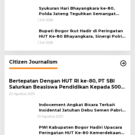
Syukuran Hari Bhayangkara ke-80,
Polda Jateng Teguhkan Semangat
Pengabdian dan Pererat Kebersamaan
1 Juli 2026
Bupati Bogor Ikut Hadir di Peringatan
HUT Ke-80 Bhayangkara, Sinergi Polri
dan Pemkab Bogor Jadi Kunci Menjaga
1 Juli 2026
Keamanan Daerah
Citizen Journalism
Bertepatan Dengan HUT RI ke-80, PT SBI
Salurkan Beasiswa Pendidikan Kepada 500
Pelajar
20 Agustus 2025
Indocement Angkat Bicara Terkait
Insidental Jatuhan Debu Semen Pabrik
Citeureup
20 Agustus 2025
PWI Kabupaten Bogor Hadiri Upacara
Peringatan HUT Ke-80 Kemerdekaan