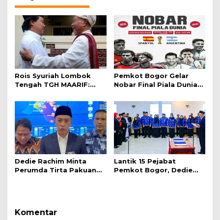
Rois Syuriah Lombok
Pemkot Bogor Gelar
Tengah TGH MAARIF:
Nobar Final Piala Dunia
“Telah Lahir Mujadid
2026 di Plaza Balai Kota
Abad Kedua NU”
Dedie Rachim Minta
Lantik 15 Pejabat
Perumda Tirta Pakuan
Pemkot Bogor, Dedie
Salurkan Air Bersih bagi
Rachim: Laksanakan
Warga Terdampak
Tugas Sesuai Harapan
Kekeringan
Masyarakat
Komentar