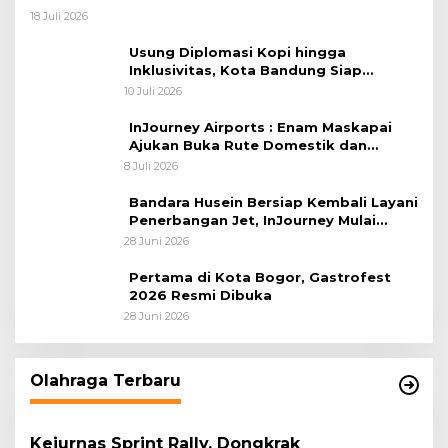
18 Juli 2026
Usung Diplomasi Kopi hingga
Inklusivitas, Kota Bandung Siap
Sambut 25 Duta Besar di Festival Asia
10 Juli 2026
Afrika 2026
InJourney Airports : Enam Maskapai
Ajukan Buka Rute Domestik dan
Internasional dari Bandara Husein
8 Juli 2026
Sastranegara
Bandara Husein Bersiap Kembali Layani
Penerbangan Jet, InJourney Mulai
Tahap Optimalisasi
28 Juni 2026
Pertama di Kota Bogor, Gastrofest
2026 Resmi Dibuka
28 Juni 2026
Olahraga Terbaru
Kejurnas Sprint Rally, Dongkrak