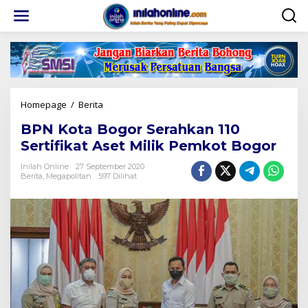
Lewati
ke
konten
BPN
Homepage
/
Berita
Kota
BPN Kota Bogor Serahkan 110
Bogor
Serahkan
Sertifikat Aset Milik Pemkot Bogor
110
Sertifikat
Inilah Online
27 September 2020
Berita
,
Megapolitan
597 Dilihat
Aset
Milik
Pemkot
Bogor