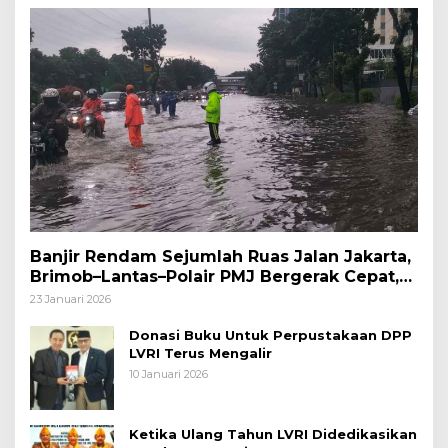
Banjir Rendam Sejumlah Ruas Jalan Jakarta,
Brimob–Lantas–Polair PMJ Bergerak Cepat,
Polri Siagakan 128.247 Personel Secara
23 Januari 2026
Nasional
Donasi Buku Untuk Perpustakaan DPP
LVRI Terus Mengalir
10 Januari 2026
Ketika Ulang Tahun LVRI Didedikasikan